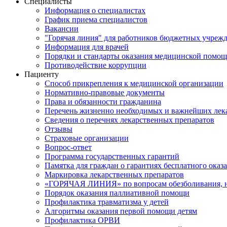
Специалисты
Информация о специалистах
График приема специалистов
Вакансии
"Горячая линия" для работников бюджетных учрежд
Информация для врачей
Порядки и стандарты оказания медицинской помо
Противодействие коррупции
Пациенту
Способ прикрепления к медицинской организации
Нормативно-правовые документы
Права и обязанности гражданина
Перечень жизненно необходимых и важнейших лек
Сведения о перечнях лекарственных препаратов
Отзывы
Страховые организации
Вопрос-ответ
Программа государственных гарантий
Памятка для граждан о гарантиях бесплатного ока
Маркировка лекарственных препаратов
«ГОРЯЧАЯ ЛИНИЯ» по вопросам обезболивания, н
Порядок оказания паллиативной помощи
Профилактика травматизма у детей
Алгоритмы оказания первой помощи детям
Профилактика ОРВИ