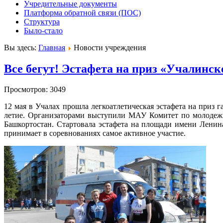
Учредительные документы
Платформа обратной связи (ПОС)
Структура
Было-стало
Вы здесь:
Главная
Новости учреждения
Все бегут! Эстафета на приз «Учалинск
Просмотров: 3049
12 мая в Учалах прошла легкоатлетическая эстафета на приз г
летие. Организаторами выступили МАУ Комитет по молодежн
Башкортостан. Стартовала эстафета на площади имени Лени
принимает в соревнованиях самое активное участие.