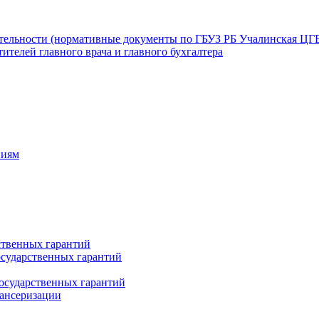
ятельности (нормативные документы по ГБУЗ РБ Учалинская ЦГ
ителей главного врача и главного бухгалтера
ниям
ственных гарантий
сударственных гарантий
осударственных гарантий
пансеризации