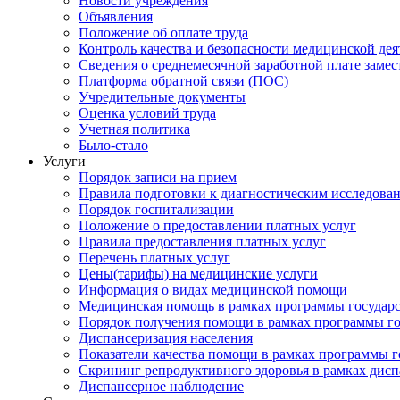
Новости учреждения
Объявления
Положение об оплате труда
Контроль качества и безопасности медицинской де
Сведения о среднемесячной заработной плате замест
Платформа обратной связи (ПОС)
Учредительные документы
Оценка условий труда
Учетная политика
Было-стало
Услуги
Порядок записи на прием
Правила подготовки к диагностическим исследова
Порядок госпитализации
Положение о предоставлении платных услуг
Правила предоставления платных услуг
Перечень платных услуг
Цены(тарифы) на медицинские услуги
Информация о видах медицинской помощи
Медицинская помощь в рамках программы государ
Порядок получения помощи в рамках программы го
Диспансеризация населения
Показатели качества помощи в рамках программы г
Скрининг репродуктивного здоровья в рамках дис
Диспансерное наблюдение