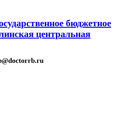
осударственное бюджетное
линская центральная
gb@doctorrb.ru