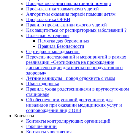
Порядок оказания паллиативной помощи
Профилактика травматизма у детей
Алгоритмы оказания первой помощи детям
Профилактика ОРВИ
Правило профилактики ожогов у детей
Как защититься от респираторных заболеваний ?
Полезные материалы
Памятка для беременных
Правила Безопасности
Сертификат молодоженов
Перечень исследований и мероприятий в рамках
реализации «Сертификата на прохождение
диспансеризации для оценки репродуктивного
здоровья»
Летние каникулы - повод отдохнуть с умом
Школа здоровья
Правила ухода родственниками в круглосуточном
стационаре
Об обеспечении условий доступности для
инвалидов при оказании медицинских услуг и
сопровождении лиц с ОВЗ
Контакты
Контакты контролирующих организаций
Горячие линии
Контакты учреждения