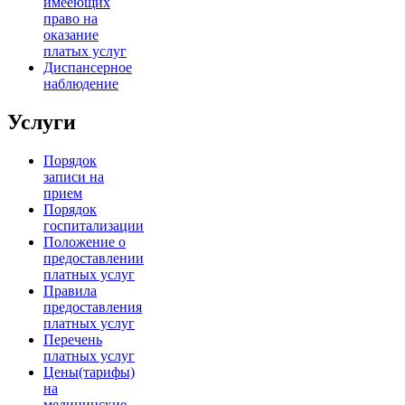
имееющих
право на
оказание
платых услуг
Диспансерное
наблюдение
Услуги
Порядок
записи на
прием
Порядок
госпитализации
Положение о
предоставлении
платных услуг
Правила
предоставления
платных услуг
Перечень
платных услуг
Цены(тарифы)
на
медицинские