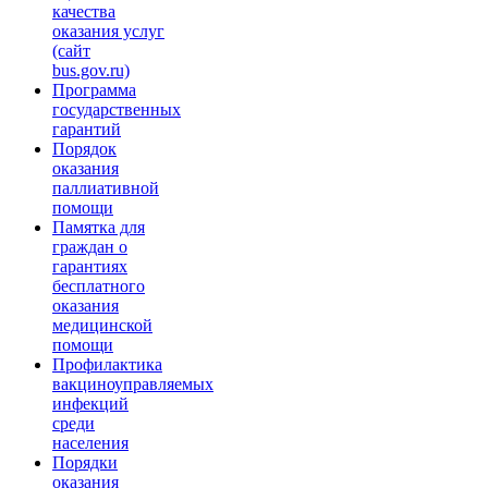
качества
оказания услуг
(сайт
bus.gov.ru)
Программа
государственных
гарантий
Порядок
оказания
паллиативной
помощи
Памятка для
граждан о
гарантиях
бесплатного
оказания
медицинской
помощи
Профилактика
вакциноуправляемых
инфекций
среди
населения
Порядки
оказания