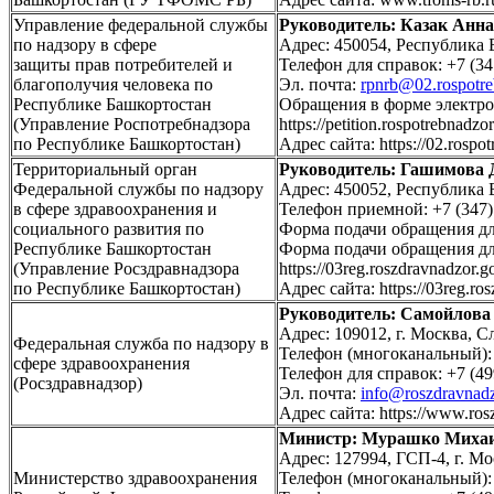
Управление федеральной службы
Руководитель: Казак Анн
по надзору в сфере
Адрес: 450054, Республика Б
защиты прав потребителей и
Телефон для справок: +7 (34
благополучия человека по
Эл. почта:
rpnrb@02.rospotre
Республике Башкортостан
Обращения в форме электро
(Управление Роспотребнадзора
https://petition.rospotrebnadzor
по Республике Башкортостан)
Адрес сайта: https://02.rospot
Территориальный орган
Руководитель: Гашимова 
Федеральной службы по надзору
Адрес: 450052, Республика Б
в сфере здравоохранения и
Телефон приемной: +7 (347)
социального развития по
Форма подачи обращения для ф
Республике Башкортостан
Форма подачи обращения дл
(Управление Росздравнадзора
https://03reg.roszdravnadzor.go
по Республике Башкортостан)
Адрес сайта: https://03reg.ros
Руководитель: Самойлова
Адрес: 109012, г. Москва, Сл
Федеральная служба по надзору в
Телефон (многоканальный): 
сфере здравоохранения
Телефон для справок: +7 (49
(Росздравнадзор)
Эл. почта:
info@roszdravnadz
Адрес сайта: https://www.rosz
Министр: Мурашко Михаи
Адрес: 127994, ГСП-4, г. Мо
Министерство здравоохранения
Телефон (многоканальный): 