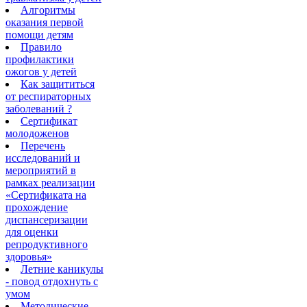
Алгоритмы
оказания первой
помощи детям
Правило
профилактики
ожогов у детей
Как защититься
от респираторных
заболеваний ?
Сертификат
молодоженов
Перечень
исследований и
мероприятий в
рамках реализации
«Сертификата на
прохождение
диспансеризации
для оценки
репродуктивного
здоровья»
Летние каникулы
- повод отдохнуть с
умом
Методические