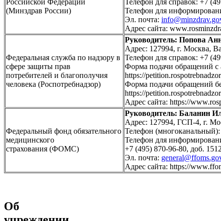
Российской Федерации
Телефон для справок: +7 (49
(Минздрав России)
Телефон для информирования
Эл. почта:
info@minzdrav.gov
Адрес сайта: www.rosminzdr
Руководитель: Попова Ан
Адрес: 127994, г. Москва, Ва
Федеральная служба по надзору в
Телефон для справок: +7 (49
сфере защиты прав
Форма подачи обращений с 
потребителей и благополучия
https://petition.rospotrebnadzo
человека (Роспотребнадзор)
Форма подачи обращений бе
https://petition.rospotrebnadzo
Адрес сайта: https://www.rosp
Руководитель: Баланин И
Адрес: 127994, ГСП-4, г. Мо
Федеральный фонд обязательного
Телефон (многоканальный): 
медицинского
Телефон для информировани
страхования (ФОМС)
+7 (495) 870-96-80, доб. 151
Эл. почта:
general@ffoms.gov
Адрес сайта: https://www.ffo
Об
учреждении