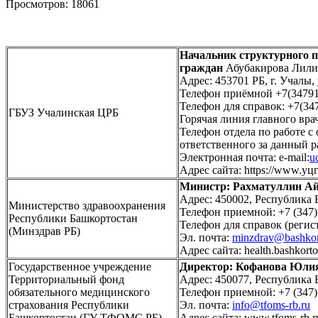
Просмотров: 18061
Начальник структурного п
граждан
Абубакирова Лили
Адрес: 453701 РБ, г. Учалы,
Телефон приёмной +7(34791
Телефон для справок: +7(34
ГБУЗ Учалинская ЦРБ
Горячая линия главного врач
Телефон отдела по работе 
ответственного за данный р
Электронная почта: e-mail:
u
Адрес сайта: https://www.уц
Министр: Рахматуллин Ай
Адрес: 450002, Республика Б
Министерство здравоохранения
Телефон приемной: +7 (347)
Республики Башкортостан
Телефон для справок (регис
(Минздрав РБ)
Эл. почта:
minzdrav@bashkor
Адрес сайта: health.bashkorto
Государственное учреждение
Директор: Кофанова Юли
Территориальный фонд
Адрес: 450077, Республика Б
обязательного медицинского
Телефон приемной: +7 (347)
страхования Республики
Эл. почта:
info@tfoms-rb.ru
Башкортостан (ГУ ТФОМС РБ)
Адрес сайта: www.tfoms-rb.r