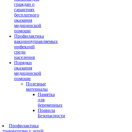
граждан о
гарантиях
бесплатного
оказания
медицинской
помощи
Профилактика
вакциноуправляемых
инфекций
среди
населения
Порядки
оказания
медицинской
помощи
Полезные
материалы
Памятка
для
беременных
Правила
Безопасности
Профилактика
травматизма у детей