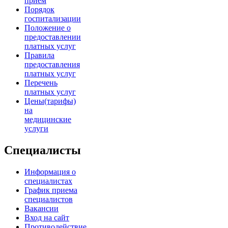
прием
Порядок
госпитализации
Положение о
предоставлении
платных услуг
Правила
предоставления
платных услуг
Перечень
платных услуг
Цены(тарифы)
на
медицинские
услуги
Специалисты
Информация о
специалистах
График приема
специалистов
Вакансии
Вход на сайт
Противодействие