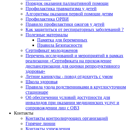
Порядок оказания паллиативной помощи
Профилактика травматизма у детей
Алгоритмы оказания первой помощи детям
Профилактика ОРВИ
Правило профилактики ожогов у детей
Как защититься от респираторных заболеваний ?
Полезные материалы
Памятка для беременных
Правила Безопасности
Сертификат молодоженов
Перечень исследований и мероприятий в рамках
реализации «Сертификата на прохождение
диспансеризации для оценки репродуктивного
здоровья»
Летние каникулы - повод отдохнуть с умом
Школа здоровья
Правила ухода родственниками в круглосуточном
стационаре
Об обеспечении условий доступности для
инвалидов при оказании медицинских услуг и
сопровождении лиц с ОВЗ
Контакты
Контакты контролирующих организаций
Горячие линии
Контакты учреждения