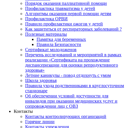
Порядок оказания паллиативной помощи
Профилактика травматизма у детей
Алгоритмы оказания первой помощи детям
Профилактика ОРВИ
Правило профилактики ожогов у детей
Как защититься от респираторных заболеваний ?
Полезные материалы
Памятка для беременных
Правила Безопасности
Сертификат молодоженов
Перечень исследований и мероприятий в рамках
реализации «Сертификата на прохождение
диспансеризации для оценки репродуктивного
здоровья»
Летние каникулы - повод отдохнуть с умом
Школа здоровья
Правила ухода родственниками в круглосуточном
стационаре
Об обеспечении условий доступности для
инвалидов при оказании медицинских услуг и
сопровождении лиц с ОВЗ
Контакты
Контакты контролирующих организаций
Горячие линии
Контакты учреждения