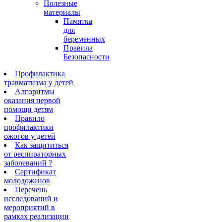
Полезные
материалы
Памятка
для
беременных
Правила
Безопасности
Профилактика
травматизма у детей
Алгоритмы
оказания первой
помощи детям
Правило
профилактики
ожогов у детей
Как защититься
от респираторных
заболеваний ?
Сертификат
молодоженов
Перечень
исследований и
мероприятий в
рамках реализации