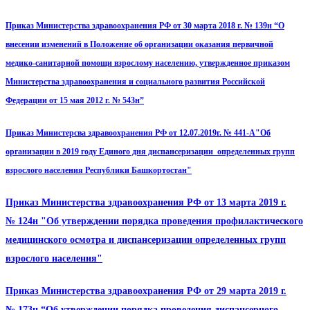
Приказ Министерства здравоохранения РФ от 30 марта 2018 г. № 139н “О
внесении изменений в Положение об организации оказания первичной
медико-санитарной помощи взрослому населению, утвержденное приказом
Министерства здравоохранения и социального развития Российской
Федерации от 15 мая 2012 г. № 543н”
Приказ Министерсва здравоохранения РФ от 12.07.2019г. № 441-А"Об
организации в 2019 году Единого дня диспансеризации определенных групп
взрослого населения Республики Башкортостан"
Приказ Министерства здравоохранения РФ от 13 марта 2019 г.
№ 124н "Об утверждении порядка проведения профилактического
медицинского осмотра и диспансеризации определенных групп
взрослого населения"
Приказ Министерства здравоохранения РФ от 29 марта 2019 г.
№ 173н “Об утверждении порядка проведения диспансерного