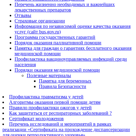
Перечень жизненно необходимых и важнейших
лекарственных препаратов
Отзывы
Страховые организации
Информация по независимой оценке качества оказания
услуг (сайт bus.gov.ru)
Программа государственных гарантий
Порядок оказания паллиативной помощи
Памятка для граждан о гарантиях бесплатного оказания
медицинской помощи
Профилактика вакциноуправляемых инфекций среди
населения
Порядки оказания медицинской помощи
Полезные материалы
Памятка для беременных
Правила Безопасности
Профилактика травматизма у детей
Алгоритмы оказания первой помощи детям
Правило профилактики ожогов у детей
Как защититься от респираторных заболеваний ?
Сертификат молодоженов
Перечень исследований и мероприятий в рамках
реализации «Сертификата на прохождение диспансеризации
для оценки репродуктивного здоровья»