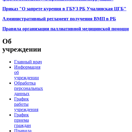
Приказ "О запрете курения в ГБУЗ РБ Учалинская ЦГБ"
Административный регламент получения ВМП в РБ
Правила организации паллиативной медицинской помощи
Об
учреждении
Главный врач
Информация
об
учреждении
Обработка
персональных
данных
График
работы
учреждения
График
приема
граждан
Правила