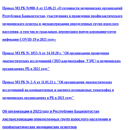
Приказ МЗ РБ №908-А от 15.06.21 «О готовности медицинских организаций
Республики Башкортостан, участвующих в проведении профилактического
медицинского осмотра и диспансеризации определенных групп взрослого
населения, в том числе гражданам, перенесшим новую коронавирусную
инфекцию COVID-19 в 2021 году»
Приказ МЗ РБ № 1053-А от 14.10.20 г. "Об организации проведения
диагностических исследований (ЭХО-кардиография, УЗДС) в медицинских
организациях РБ в 2021 году"
Приказ МЗ РБ № 2-А от 11.01.21 г. "Об организации диагностических
исследований на компьютерных и магнито-резонансных томографах в
медицинских организациях в РБ в 2021 году"
О
б организации в 2
02
1
году в Республике Башкортостан
диспансеризации определенных групп взрослого населения
и
профилактических медицинских осмотро
в