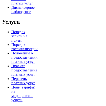
платых услуг
Диспансерное
наблюдение
Услуги
Порядок
записи на
прием
Порядок
госпитализации
Положение о
предоставлении
платных услуг
Правила
предоставления
платных услуг
Перечень
платных услуг
Цены(тарифы)
на
медицинские
услуги