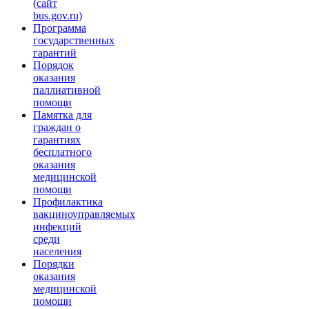
(сайт
bus.gov.ru)
Программа
государственных
гарантий
Порядок
оказания
паллиативной
помощи
Памятка для
граждан о
гарантиях
бесплатного
оказания
медицинской
помощи
Профилактика
вакциноуправляемых
инфекций
среди
населения
Порядки
оказания
медицинской
помощи