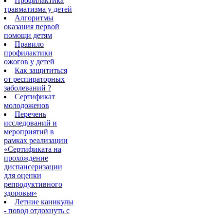
Профилактика
травматизма у детей
Алгоритмы
оказания первой
помощи детям
Правило
профилактики
ожогов у детей
Как защититься
от респираторных
заболеваний ?
Сертификат
молодоженов
Перечень
исследований и
мероприятий в
рамках реализации
«Сертификата на
прохождение
диспансеризации
для оценки
репродуктивного
здоровья»
Летние каникулы
- повод отдохнуть с