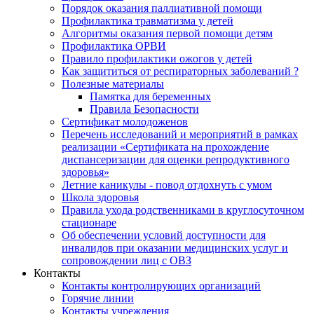
Порядок оказания паллиативной помощи
Профилактика травматизма у детей
Алгоритмы оказания первой помощи детям
Профилактика ОРВИ
Правило профилактики ожогов у детей
Как защититься от респираторных заболеваний ?
Полезные материалы
Памятка для беременных
Правила Безопасности
Сертификат молодоженов
Перечень исследований и мероприятий в рамках
реализации «Сертификата на прохождение
диспансеризации для оценки репродуктивного
здоровья»
Летние каникулы - повод отдохнуть с умом
Школа здоровья
Правила ухода родственниками в круглосуточном
стационаре
Об обеспечении условий доступности для
инвалидов при оказании медицинских услуг и
сопровождении лиц с ОВЗ
Контакты
Контакты контролирующих организаций
Горячие линии
Контакты учреждения