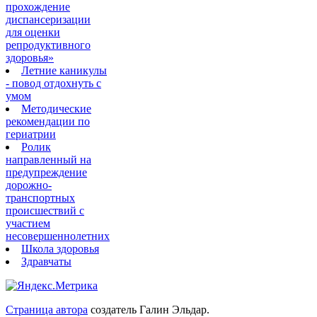
прохождение
диспансеризации
для оценки
репродуктивного
здоровья»
Летние каникулы
- повод отдохнуть с
умом
Методические
рекомендации по
гериатрии
Ролик
направленный на
предупреждение
дорожно-
транспортных
происшествий с
участием
несовершеннолетних
Школа здоровья
Здравчаты
Страница автора
создатель Галин Эльдар.