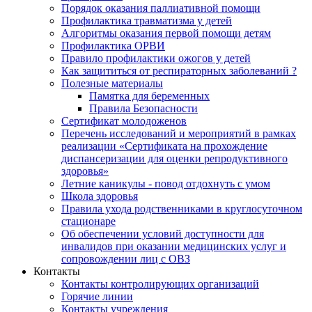
Порядок оказания паллиативной помощи
Профилактика травматизма у детей
Алгоритмы оказания первой помощи детям
Профилактика ОРВИ
Правило профилактики ожогов у детей
Как защититься от респираторных заболеваний ?
Полезные материалы
Памятка для беременных
Правила Безопасности
Сертификат молодоженов
Перечень исследований и мероприятий в рамках
реализации «Сертификата на прохождение
диспансеризации для оценки репродуктивного
здоровья»
Летние каникулы - повод отдохнуть с умом
Школа здоровья
Правила ухода родственниками в круглосуточном
стационаре
Об обеспечении условий доступности для
инвалидов при оказании медицинских услуг и
сопровождении лиц с ОВЗ
Контакты
Контакты контролирующих организаций
Горячие линии
Контакты учреждения