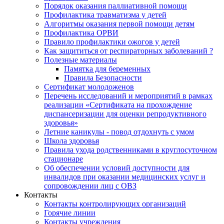
Порядок оказания паллиативной помощи
Профилактика травматизма у детей
Алгоритмы оказания первой помощи детям
Профилактика ОРВИ
Правило профилактики ожогов у детей
Как защититься от респираторных заболеваний ?
Полезные материалы
Памятка для беременных
Правила Безопасности
Сертификат молодоженов
Перечень исследований и мероприятий в рамках
реализации «Сертификата на прохождение
диспансеризации для оценки репродуктивного
здоровья»
Летние каникулы - повод отдохнуть с умом
Школа здоровья
Правила ухода родственниками в круглосуточном
стационаре
Об обеспечении условий доступности для
инвалидов при оказании медицинских услуг и
сопровождении лиц с ОВЗ
Контакты
Контакты контролирующих организаций
Горячие линии
Контакты учреждения