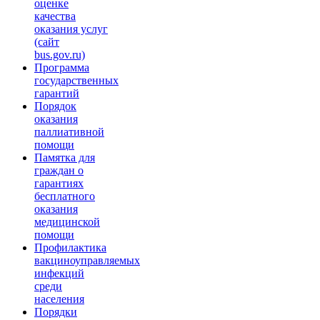
оценке
качества
оказания услуг
(сайт
bus.gov.ru)
Программа
государственных
гарантий
Порядок
оказания
паллиативной
помощи
Памятка для
граждан о
гарантиях
бесплатного
оказания
медицинской
помощи
Профилактика
вакциноуправляемых
инфекций
среди
населения
Порядки