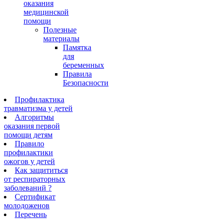
оказания
медицинской
помощи
Полезные
материалы
Памятка
для
беременных
Правила
Безопасности
Профилактика
травматизма у детей
Алгоритмы
оказания первой
помощи детям
Правило
профилактики
ожогов у детей
Как защититься
от респираторных
заболеваний ?
Сертификат
молодоженов
Перечень