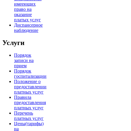
имееющих
право на
оказание
платых услуг
Диспансерное
наблюдение
Услуги
Порядок
записи на
прием
Порядок
госпитализации
Положение о
предоставлении
платных услуг
Правила
предоставления
платных услуг
Перечень
платных услуг
Цены(тарифы)
на