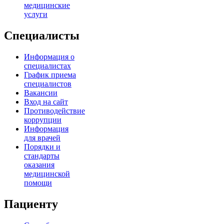
медицинские
услуги
Специалисты
Информация о
специалистах
График приема
специалистов
Вакансии
Вход на сайт
Противодействие
коррупции
Информация
для врачей
Порядки и
стандарты
оказания
медицинской
помощи
Пациенту