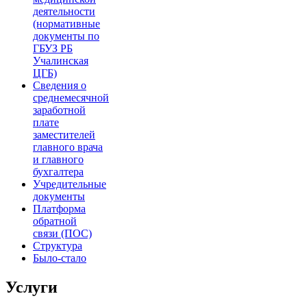
деятельности
(нормативные
документы по
ГБУЗ РБ
Учалинская
ЦГБ)
Сведения о
среднемесячной
заработной
плате
заместителей
главного врача
и главного
бухгалтера
Учредительные
документы
Платформа
обратной
связи (ПОС)
Структура
Было-стало
Услуги