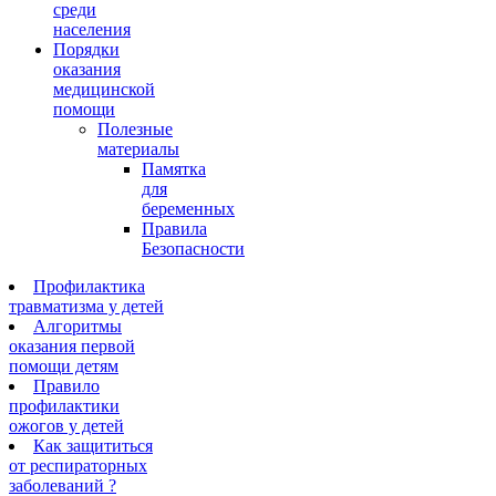
среди
населения
Порядки
оказания
медицинской
помощи
Полезные
материалы
Памятка
для
беременных
Правила
Безопасности
Профилактика
травматизма у детей
Алгоритмы
оказания первой
помощи детям
Правило
профилактики
ожогов у детей
Как защититься
от респираторных
заболеваний ?