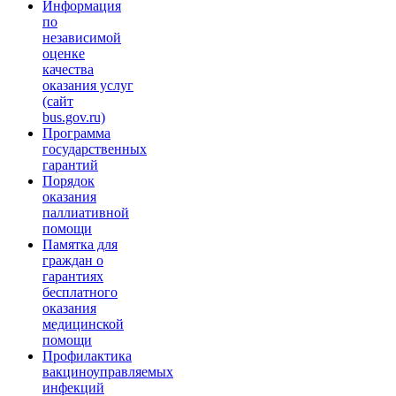
Информация
по
независимой
оценке
качества
оказания услуг
(сайт
bus.gov.ru)
Программа
государственных
гарантий
Порядок
оказания
паллиативной
помощи
Памятка для
граждан о
гарантиях
бесплатного
оказания
медицинской
помощи
Профилактика
вакциноуправляемых
инфекций