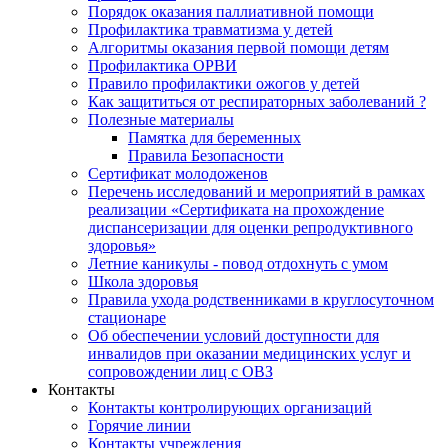
Порядок оказания паллиативной помощи
Профилактика травматизма у детей
Алгоритмы оказания первой помощи детям
Профилактика ОРВИ
Правило профилактики ожогов у детей
Как защититься от респираторных заболеваний ?
Полезные материалы
Памятка для беременных
Правила Безопасности
Сертификат молодоженов
Перечень исследований и мероприятий в рамках
реализации «Сертификата на прохождение
диспансеризации для оценки репродуктивного
здоровья»
Летние каникулы - повод отдохнуть с умом
Школа здоровья
Правила ухода родственниками в круглосуточном
стационаре
Об обеспечении условий доступности для
инвалидов при оказании медицинских услуг и
сопровождении лиц с ОВЗ
Контакты
Контакты контролирующих организаций
Горячие линии
Контакты учреждения