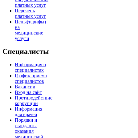
платных услуг
Перечень
платных услуг
Цены(тарифы)
на
медицинские
услуги
Специалисты
Информация о
специалистах
График приема
специалистов
Вакансии
Вход на сайт
Противодействие
коррупции
Информация
для врачей
Порядки и
стандарты
оказания
медицинской