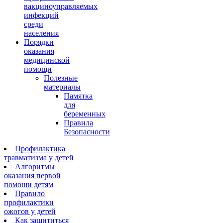
вакциноуправляемых
инфекций
среди
населения
Порядки
оказания
медицинской
помощи
Полезные
материалы
Памятка
для
беременных
Правила
Безопасности
Профилактика
травматизма у детей
Алгоритмы
оказания первой
помощи детям
Правило
профилактики
ожогов у детей
Как защититься