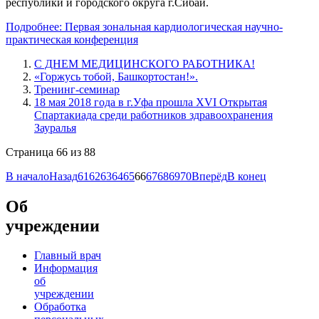
республики и городского округа г.Сибай.
Подробнее: Первая зональная кардиологическая научно-
практическая конференция
С ДНЕМ МЕДИЦИНСКОГО РАБОТНИКА!
«Горжусь тобой, Башкортостан!».
Тренинг-семинар
18 мая 2018 года в г.Уфа прошла XVI Открытая
Спартакиада среди работников здравоохранения
Зауралья
Страница 66 из 88
В начало
Назад
61
62
63
64
65
66
67
68
69
70
Вперёд
В конец
Об
учреждении
Главный врач
Информация
об
учреждении
Обработка