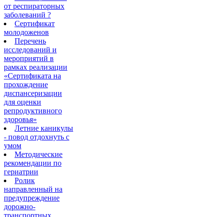
от респираторных
заболеваний ?
Сертификат
молодоженов
Перечень
исследований и
мероприятий в
рамках реализации
«Сертификата на
прохождение
диспансеризации
для оценки
репродуктивного
здоровья»
Летние каникулы
- повод отдохнуть с
умом
Методические
рекомендации по
гериатрии
Ролик
направленный на
предупреждение
дорожно-
транспортных