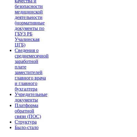
качества и
безопасности
медицинской
деятельности
(нормативные
документы по
ГБУЗ РБ
Учалинская
ЦГБ)
Сведения о
среднемесячной
заработной
плате
заместителей
главного врача
и главного
бухгалтера
Учредительные
документы
Платформа
обратной
связи (ПОС)
Структура
Было-стало