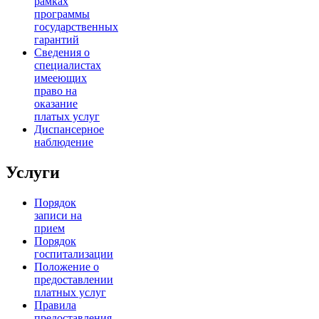
рамках
программы
государственных
гарантий
Сведения о
специалистах
имееющих
право на
оказание
платых услуг
Диспансерное
наблюдение
Услуги
Порядок
записи на
прием
Порядок
госпитализации
Положение о
предоставлении
платных услуг
Правила
предоставления