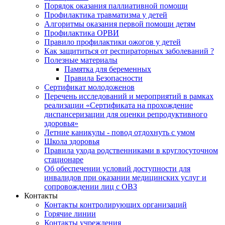
Порядок оказания паллиативной помощи
Профилактика травматизма у детей
Алгоритмы оказания первой помощи детям
Профилактика ОРВИ
Правило профилактики ожогов у детей
Как защититься от респираторных заболеваний ?
Полезные материалы
Памятка для беременных
Правила Безопасности
Сертификат молодоженов
Перечень исследований и мероприятий в рамках
реализации «Сертификата на прохождение
диспансеризации для оценки репродуктивного
здоровья»
Летние каникулы - повод отдохнуть с умом
Школа здоровья
Правила ухода родственниками в круглосуточном
стационаре
Об обеспечении условий доступности для
инвалидов при оказании медицинских услуг и
сопровождении лиц с ОВЗ
Контакты
Контакты контролирующих организаций
Горячие линии
Контакты учреждения