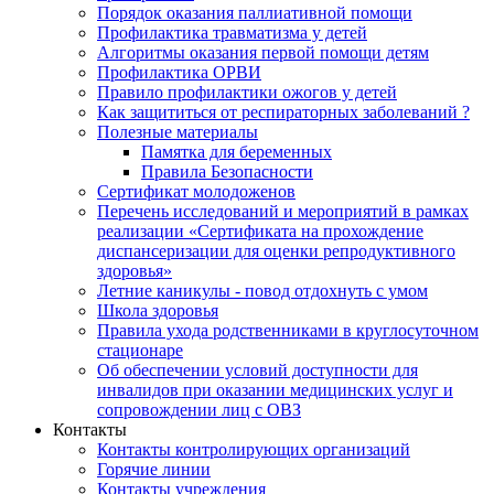
Порядок оказания паллиативной помощи
Профилактика травматизма у детей
Алгоритмы оказания первой помощи детям
Профилактика ОРВИ
Правило профилактики ожогов у детей
Как защититься от респираторных заболеваний ?
Полезные материалы
Памятка для беременных
Правила Безопасности
Сертификат молодоженов
Перечень исследований и мероприятий в рамках
реализации «Сертификата на прохождение
диспансеризации для оценки репродуктивного
здоровья»
Летние каникулы - повод отдохнуть с умом
Школа здоровья
Правила ухода родственниками в круглосуточном
стационаре
Об обеспечении условий доступности для
инвалидов при оказании медицинских услуг и
сопровождении лиц с ОВЗ
Контакты
Контакты контролирующих организаций
Горячие линии
Контакты учреждения