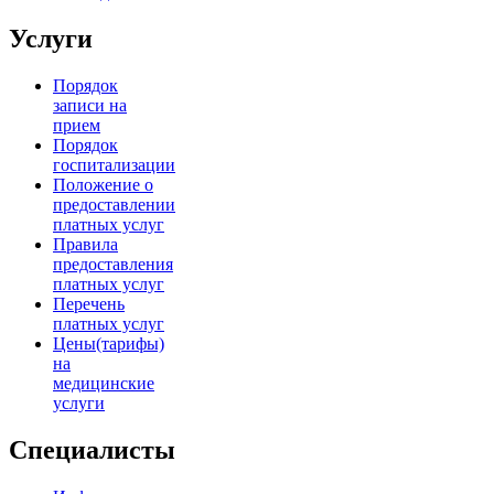
Услуги
Порядок
записи на
прием
Порядок
госпитализации
Положение о
предоставлении
платных услуг
Правила
предоставления
платных услуг
Перечень
платных услуг
Цены(тарифы)
на
медицинские
услуги
Специалисты