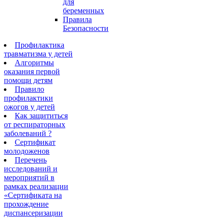
для
беременных
Правила
Безопасности
Профилактика
травматизма у детей
Алгоритмы
оказания первой
помощи детям
Правило
профилактики
ожогов у детей
Как защититься
от респираторных
заболеваний ?
Сертификат
молодоженов
Перечень
исследований и
мероприятий в
рамках реализации
«Сертификата на
прохождение
диспансеризации