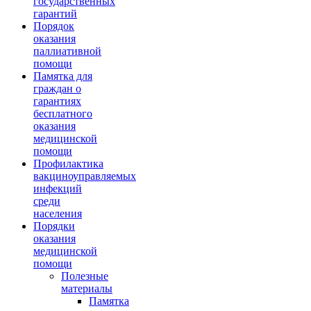
государственных
гарантий
Порядок
оказания
паллиативной
помощи
Памятка для
граждан о
гарантиях
бесплатного
оказания
медицинской
помощи
Профилактика
вакциноуправляемых
инфекций
среди
населения
Порядки
оказания
медицинской
помощи
Полезные
материалы
Памятка