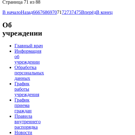
Страница 71 из 88
В начало
Назад
66
67
68
69
70
71
72
73
74
75
Вперёд
В конец
Об
учреждении
Главный врач
Информация
об
учреждении
Обработка
персональных
данных
График
работы
учреждения
График
приема
граждан
Правила
внутреннего
распорядка
Новости