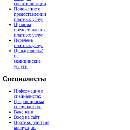
госпитализации
Положение о
предоставлении
платных услуг
Правила
предоставления
платных услуг
Перечень
платных услуг
Цены(тарифы)
на
медицинские
услуги
Специалисты
Информация о
специалистах
График приема
специалистов
Вакансии
Вход на сайт
Противодействие
коррупции