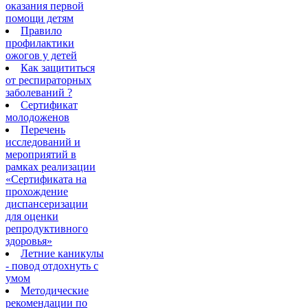
оказания первой
помощи детям
Правило
профилактики
ожогов у детей
Как защититься
от респираторных
заболеваний ?
Сертификат
молодоженов
Перечень
исследований и
мероприятий в
рамках реализации
«Сертификата на
прохождение
диспансеризации
для оценки
репродуктивного
здоровья»
Летние каникулы
- повод отдохнуть с
умом
Методические
рекомендации по