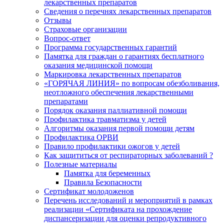
лекарственных препаратов
Сведения о перечнях лекарственных препаратов
Отзывы
Страховые организации
Вопрос-ответ
Программа государственных гарантий
Памятка для граждан о гарантиях бесплатного
оказания медицинской помощи
Маркировка лекарственных препаратов
«ГОРЯЧАЯ ЛИНИЯ» по вопросам обезболивания,
неотложного обеспечения лекарственными
препаратами
Порядок оказания паллиативной помощи
Профилактика травматизма у детей
Алгоритмы оказания первой помощи детям
Профилактика ОРВИ
Правило профилактики ожогов у детей
Как защититься от респираторных заболеваний ?
Полезные материалы
Памятка для беременных
Правила Безопасности
Сертификат молодоженов
Перечень исследований и мероприятий в рамках
реализации «Сертификата на прохождение
диспансеризации для оценки репродуктивного