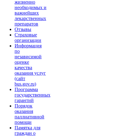
жизненно
необходимых и
важнейших
лекарственных
препаратов
Отзывы
Страховые
организации
Информация
по
независимой
оценке
качества
оказания услуг
(сайт
bus.gov.ru)
Программа
государственных
гарантий
Порядок
оказания
паллиативной
помощи
Памятка для
граждан о