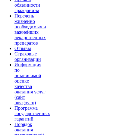
обязанности
гражданина
Перечень
жизненно
необходимых и
важнейших
лекарственных
препаратов
Отзывы
Страховые
организации
Информация
по
независимой
оценке
качества
оказания услуг
(сайт
bus.gov.ru)
Программа
государственных
гарантий
Порядок
оказания