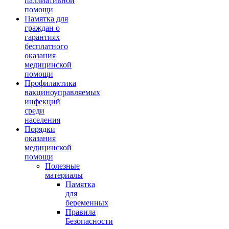
паллиативной
помощи
Памятка для
граждан о
гарантиях
бесплатного
оказания
медицинской
помощи
Профилактика
вакциноуправляемых
инфекций
среди
населения
Порядки
оказания
медицинской
помощи
Полезные
материалы
Памятка
для
беременных
Правила
Безопасности