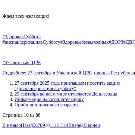
Ждём всех желающих!
#ЗдороваяСуббота
#диспансеризациявСубботу
#Здоровьебезвыходных
#ДОРЗ
#ДВ
#Учалинская_ЦРБ
Подробнее: 27 сентября в Учалинской ЦРБ прошла Республика
27 сентября 2025 года приглашаем посетить акцию
"Диспансеризация в субботу"
29 сентября во всём мире отмечается День сердца
Информация налогоплательщику
Приём лиц пожилого возраста
Страница 10 из 88
В начало
Назад
5
6
7
8
9
10
11
12
13
14
Вперёд
В конец