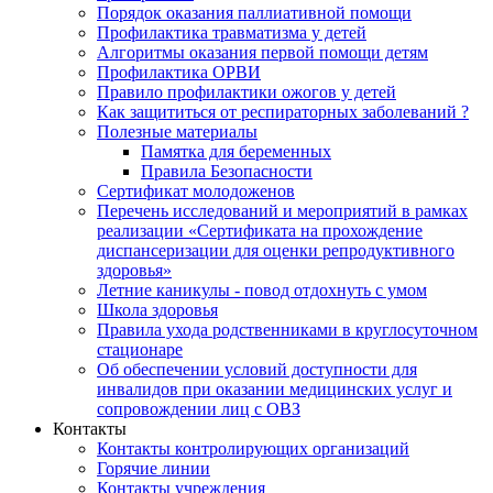
Порядок оказания паллиативной помощи
Профилактика травматизма у детей
Алгоритмы оказания первой помощи детям
Профилактика ОРВИ
Правило профилактики ожогов у детей
Как защититься от респираторных заболеваний ?
Полезные материалы
Памятка для беременных
Правила Безопасности
Сертификат молодоженов
Перечень исследований и мероприятий в рамках
реализации «Сертификата на прохождение
диспансеризации для оценки репродуктивного
здоровья»
Летние каникулы - повод отдохнуть с умом
Школа здоровья
Правила ухода родственниками в круглосуточном
стационаре
Об обеспечении условий доступности для
инвалидов при оказании медицинских услуг и
сопровождении лиц с ОВЗ
Контакты
Контакты контролирующих организаций
Горячие линии
Контакты учреждения