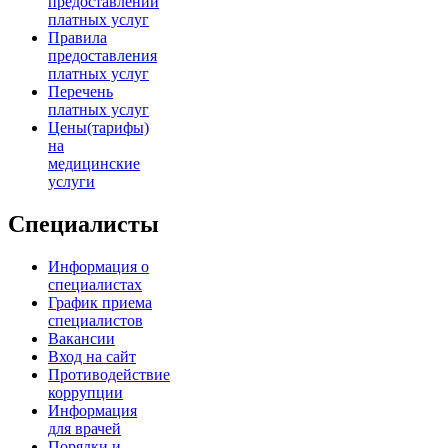
предоставлении
платных услуг
Правила
предоставления
платных услуг
Перечень
платных услуг
Цены(тарифы)
на
медицинские
услуги
Специалисты
Информация о
специалистах
График приема
специалистов
Вакансии
Вход на сайт
Противодействие
коррупции
Информация
для врачей
Порядки и