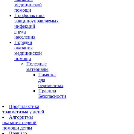
медицинской
помощи
Профилактика
вакциноуправляемых
инфекций
среди
населения
Порядки
оказания
медицинской
помощи
Полезные
материалы
Памятка
для
беременных
Правила
Безопасности
Профилактика
травматизма у детей
Алгоритмы
оказания первой
помощи детям
Правило