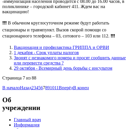
-иммунизация населения проводится с 08.00 до 16.00 часов, в
поликлинике – городской кабинет 411. Ждем вас на
вакцинацию!
❗❗❗ В обычном круглосуточном режиме будут работать
стационары и травмпункт. Вызов скорой помощи со
стационарного телефона – 03, сотового – 103 или 112. ❗❗❗
Вакцинация и профилактика ГРИППА и ОРВИ
1 декабря - Срок уплаты налогов
Звонят с незнакомого номера и просят сообщить данные
или перевести средства ?
29 октября - Всемирный день борьбы с инсультом
Страница 7 из 88
В начало
Назад
2
3
4
5
6
7
8
9
10
11
Вперёд
В конец
Об
учреждении
Главный врач
Информация