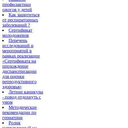
профилактики
ожогов у детей
Как защититься
от респираторных
заболеваний ?
Сертификат
молодоженов
Перечень
исследований и
мероприятий в
рамках реализации
«Сертификата на
прохождение
диспансеризации
для оценки
репродуктивного
здоровья»
Летние каникулы
- повод отдохнуть с
умом
Методические
рекомендации по
гериатрии
Ролик
направленный на