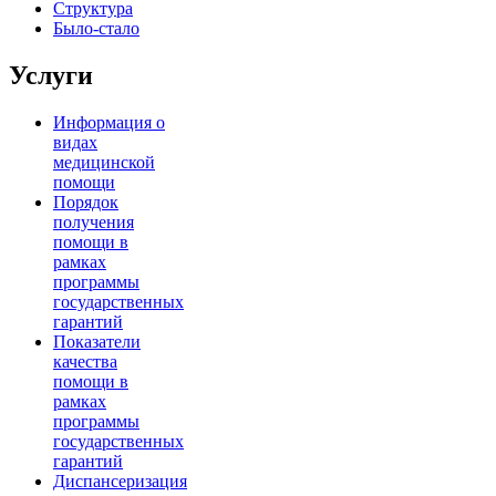
Структура
Было-стало
Услуги
Информация о
видах
медицинской
помощи
Порядок
получения
помощи в
рамках
программы
государственных
гарантий
Показатели
качества
помощи в
рамках
программы
государственных
гарантий
Диспансеризация