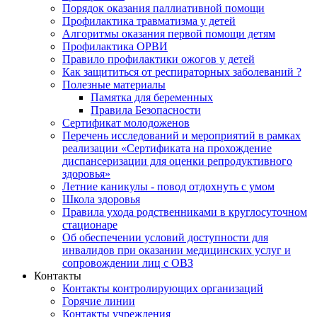
Порядок оказания паллиативной помощи
Профилактика травматизма у детей
Алгоритмы оказания первой помощи детям
Профилактика ОРВИ
Правило профилактики ожогов у детей
Как защититься от респираторных заболеваний ?
Полезные материалы
Памятка для беременных
Правила Безопасности
Сертификат молодоженов
Перечень исследований и мероприятий в рамках
реализации «Сертификата на прохождение
диспансеризации для оценки репродуктивного
здоровья»
Летние каникулы - повод отдохнуть с умом
Школа здоровья
Правила ухода родственниками в круглосуточном
стационаре
Об обеспечении условий доступности для
инвалидов при оказании медицинских услуг и
сопровождении лиц с ОВЗ
Контакты
Контакты контролирующих организаций
Горячие линии
Контакты учреждения