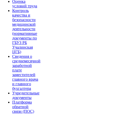
Оценка
условий труда
Контроль
качества и
безопасности
медицинской
деятельности
(нормативные
документы по
ГБУЗ РБ
Учалинская
ЦГБ)
Сведения о
среднемесячной
заработной
плате
заместителей
главного врача
и главного
бухгалтера
Учредительные
документы
Платформа
обратной
связи (ПОС)