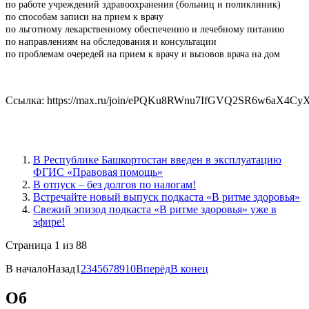
по работе учреждений здравоохранения (больниц и поликлиник)
по способам записи на прием к врачу
по льготному лекарственному обеспечению и лечебному питанию
по направлениям на обследования и консультации
по проблемам очередей на прием к врачу и вызовов врача на дом
Ссылка: https://max.ru/join/ePQKu8RWnu7IfGVQ2SR6w6aX4
В Республике Башкортостан введен в эксплуатацию
ФГИС «Правовая помощь»
В отпуск – без долгов по налогам!
Встречайте новый выпуск подкаста «В ритме здоровья»
Свежий эпизод подкаста «В ритме здоровья» уже в
эфире!
Страница 1 из 88
В начало
Назад
1
2
3
4
5
6
7
8
9
10
Вперёд
В конец
Об