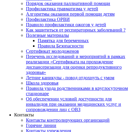
Порядок оказания паллиативной помощи
Профилактика травматизма у детей
Алгоритмы оказания первой помощи детям
Профилактика ОРВИ
Правило профилактики ожогов у детей
Как защититься от респираторных заболеваний ?
Полезные материалы
Памятка для беременных
Правила Безопасности
Сертификат молодоженов
Перечень исследований и мероприятий в рамках
реализации «Сертификата на прохождение
диспансеризации для оценки репродуктивного
здоровья»
Летние каникулы - повод отдохнуть с умом
Школа здоровья
Правила ухода родственниками в круглосуточном
стационаре
Об обеспечении условий доступности для
инвалидов при оказании медицинских услуг и
сопровождении лиц с ОВЗ
Контакты
Контакты контролирующих организаций
Горячие линии
Контакты учреждения