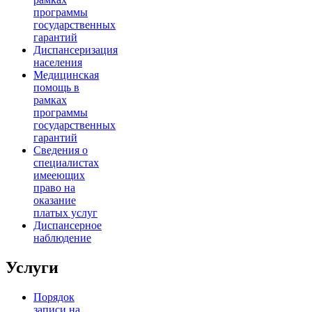
программы
государственных
гарантий
Диспансеризация
населения
Медицинская
помощь в
рамках
программы
государственных
гарантий
Сведения о
специалистах
имееющих
право на
оказание
платых услуг
Диспансерное
наблюдение
Услуги
Порядок
записи на