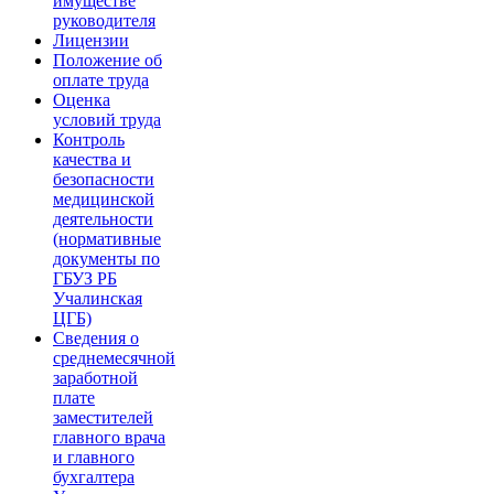
имуществе
руководителя
Лицензии
Положение об
оплате труда
Оценка
условий труда
Контроль
качества и
безопасности
медицинской
деятельности
(нормативные
документы по
ГБУЗ РБ
Учалинская
ЦГБ)
Сведения о
среднемесячной
заработной
плате
заместителей
главного врача
и главного
бухгалтера