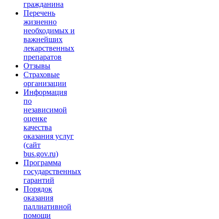
гражданина
Перечень
жизненно
необходимых и
важнейших
лекарственных
препаратов
Отзывы
Страховые
организации
Информация
по
независимой
оценке
качества
оказания услуг
(сайт
bus.gov.ru)
Программа
государственных
гарантий
Порядок
оказания
паллиативной
помощи