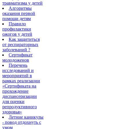
травматизма у детей
Алгоритмы
оказания первой
помощи детям
Правило
профилактики
ожогов у детей
Как защититься
от респираторных
заболеваний ?
Сертификат
молодоженов
Перечень
исследований и
мероприятий в
рамках реализации
«Сертификата на
прохождение
диспансеризации
для оценки
репродуктивного
здоровья»
Летние каникулы
- повод отдохнуть с
умом