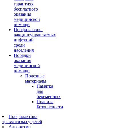
гарантиях
бесплатного
оказания
медицинской
помощи
Профилактика
вакциноуправляемых
инфекций
среди
населения
Порядки
оказания
медицинской
помощи
Полезные
материалы
Памятка
для
беременных
Правила
Безопасности
Профилактика
травматизма у детей
Алгоритмы