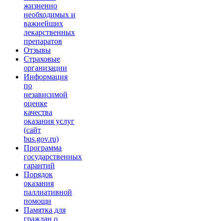
жизненно
необходимых и
важнейших
лекарственных
препаратов
Отзывы
Страховые
организации
Информация
по
независимой
оценке
качества
оказания услуг
(сайт
bus.gov.ru)
Программа
государственных
гарантий
Порядок
оказания
паллиативной
помощи
Памятка для
граждан о