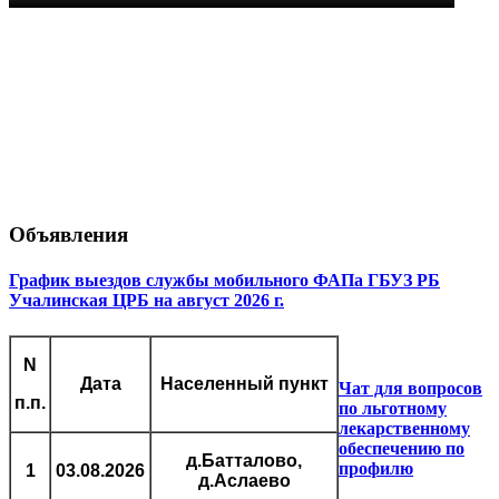
Объявления
График выездов службы мобильного ФАПа ГБУЗ РБ
Учалинская ЦРБ на август 2026 г.
N
Дата
Населенный пункт
Чат для вопросов
п.п.
по льготному
лекарственному
обеспечению по
д.Батталово,
профилю
1
03.08.2026
д.Аслаево