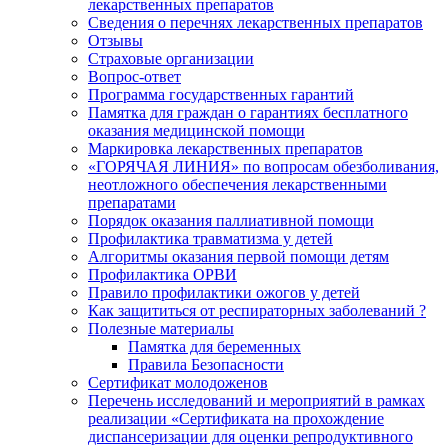
лекарственных препаратов
Сведения о перечнях лекарственных препаратов
Отзывы
Страховые организации
Вопрос-ответ
Программа государственных гарантий
Памятка для граждан о гарантиях бесплатного
оказания медицинской помощи
Маркировка лекарственных препаратов
«ГОРЯЧАЯ ЛИНИЯ» по вопросам обезболивания,
неотложного обеспечения лекарственными
препаратами
Порядок оказания паллиативной помощи
Профилактика травматизма у детей
Алгоритмы оказания первой помощи детям
Профилактика ОРВИ
Правило профилактики ожогов у детей
Как защититься от респираторных заболеваний ?
Полезные материалы
Памятка для беременных
Правила Безопасности
Сертификат молодоженов
Перечень исследований и мероприятий в рамках
реализации «Сертификата на прохождение
диспансеризации для оценки репродуктивного