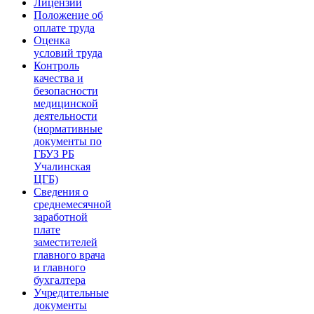
Лицензии
Положение об
оплате труда
Оценка
условий труда
Контроль
качества и
безопасности
медицинской
деятельности
(нормативные
документы по
ГБУЗ РБ
Учалинская
ЦГБ)
Сведения о
среднемесячной
заработной
плате
заместителей
главного врача
и главного
бухгалтера
Учредительные
документы