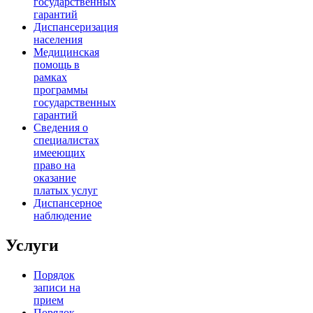
государственных
гарантий
Диспансеризация
населения
Медицинская
помощь в
рамках
программы
государственных
гарантий
Сведения о
специалистах
имееющих
право на
оказание
платых услуг
Диспансерное
наблюдение
Услуги
Порядок
записи на
прием
Порядок