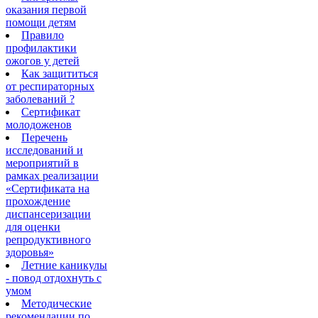
оказания первой
помощи детям
Правило
профилактики
ожогов у детей
Как защититься
от респираторных
заболеваний ?
Сертификат
молодоженов
Перечень
исследований и
мероприятий в
рамках реализации
«Сертификата на
прохождение
диспансеризации
для оценки
репродуктивного
здоровья»
Летние каникулы
- повод отдохнуть с
умом
Методические
рекомендации по