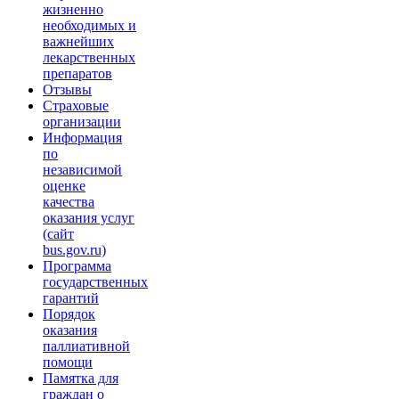
жизненно
необходимых и
важнейших
лекарственных
препаратов
Отзывы
Страховые
организации
Информация
по
независимой
оценке
качества
оказания услуг
(сайт
bus.gov.ru)
Программа
государственных
гарантий
Порядок
оказания
паллиативной
помощи
Памятка для
граждан о