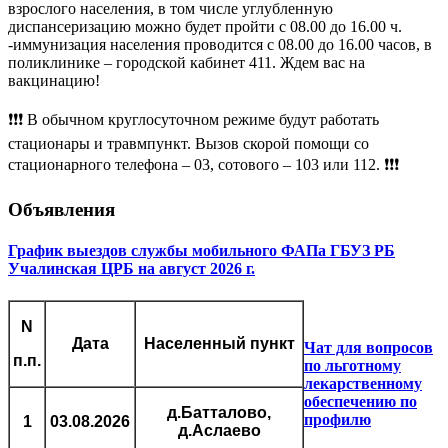
взрослого населения, в том числе углубленную
диспансеризацию можно будет пройти с 08.00 до 16.00 ч.
-иммунизация населения проводится с 08.00 до 16.00 часов, в
поликлинике – городской кабинет 411. Ждем вас на
вакцинацию!
❗❗❗ В обычном круглосуточном режиме будут работать
стационары и травмпункт. Вызов скорой помощи со
стационарного телефона – 03, сотового – 103 или 112. ❗❗❗
Объявления
График выездов службы мобильного ФАПа ГБУЗ РБ
Учалинская ЦРБ на август 2026 г.
N
Дата
Населенный пункт
Чат для вопросов
п.п.
по льготному
лекарственному
обеспечению по
д.Батталово,
профилю
1
03.08.2026
д.Аслаево