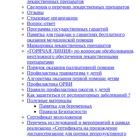
лекарственных препаратов
Сведения о перечнях лекарственных препаратов
Отзывы
Страховые организации
Вопрос-ответ
Программа государственных гарантий
Памятка для граждан о гарантиях бесплатного
оказания медицинской помощи
Маркировка лекарственных препаратов
«ГОРЯЧАЯ ЛИНИЯ» по вопросам обезболивания,
неотложного обеспечения лекарственными
препаратами
Порядок оказания паллиативной помощи
Профилактика травматизма у детей
Алгоритмы оказания первой помощи детям
Профилактика ОРВИ
Правило профилактики ожогов у детей
Как защититься от респираторных заболеваний ?
Полезные материалы
Памятка для беременных
Правила Безопасности
Сертификат молодоженов
Перечень исследований и мероприятий в рамках
реализации «Сертификата на прохождение
диспансеризации для оценки репродуктивного