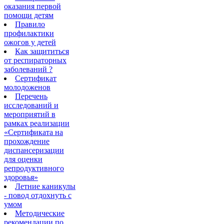
оказания первой
помощи детям
Правило
профилактики
ожогов у детей
Как защититься
от респираторных
заболеваний ?
Сертификат
молодоженов
Перечень
исследований и
мероприятий в
рамках реализации
«Сертификата на
прохождение
диспансеризации
для оценки
репродуктивного
здоровья»
Летние каникулы
- повод отдохнуть с
умом
Методические
рекомендации по