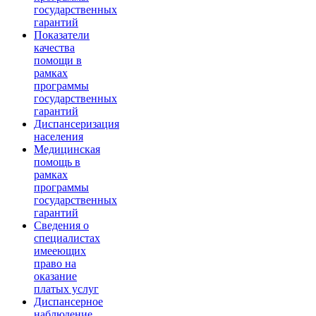
государственных
гарантий
Показатели
качества
помощи в
рамках
программы
государственных
гарантий
Диспансеризация
населения
Медицинская
помощь в
рамках
программы
государственных
гарантий
Сведения о
специалистах
имееющих
право на
оказание
платых услуг
Диспансерное
наблюдение