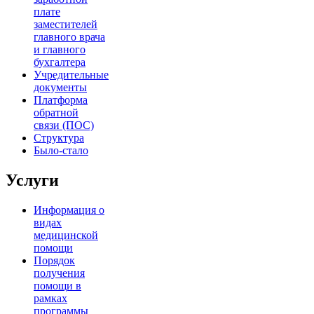
плате
заместителей
главного врача
и главного
бухгалтера
Учредительные
документы
Платформа
обратной
связи (ПОС)
Структура
Было-стало
Услуги
Информация о
видах
медицинской
помощи
Порядок
получения
помощи в
рамках
программы