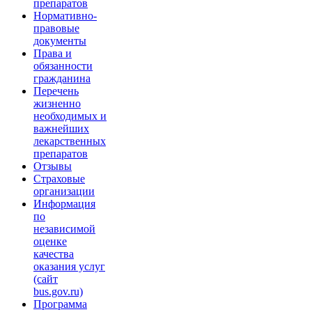
препаратов
Нормативно-
правовые
документы
Права и
обязанности
гражданина
Перечень
жизненно
необходимых и
важнейших
лекарственных
препаратов
Отзывы
Страховые
организации
Информация
по
независимой
оценке
качества
оказания услуг
(сайт
bus.gov.ru)
Программа