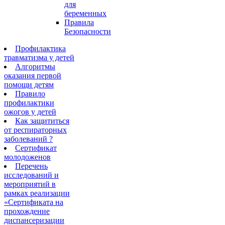
для
беременных
Правила
Безопасности
Профилактика
травматизма у детей
Алгоритмы
оказания первой
помощи детям
Правило
профилактики
ожогов у детей
Как защититься
от респираторных
заболеваний ?
Сертификат
молодоженов
Перечень
исследований и
мероприятий в
рамках реализации
«Сертификата на
прохождение
диспансеризации