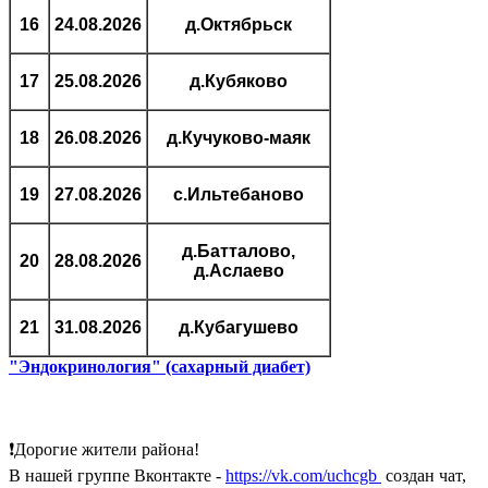
16
24.08.2026
д.Октябрьск
17
25.08.2026
д.Кубяково
18
26.08.2026
д.Кучуково-маяк
19
27.08.2026
с.Ильтебаново
д.Батталово,
20
28.08.2026
д.Аслаево
21
31.08.2026
д.Кубагушево
"Эндокринология" (сахарный диабет)
❗Дорогие жители района!
В нашей группе Вконтакте -
https://vk.com/uchcgb
создан чат,