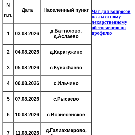
N
Дата
Населенный пункт
Чат для вопросов
п.п.
по льготному
лекарственному
обеспечению по
д.Батталово,
профилю
1
03.08.2026
д.Аслаево
2
04.08.2026
д.Карагужино
3
05.08.2026
с.Кунакбаево
4
06.08.2026
с.Ильчино
5
07.08.2026
с.Рысаево
6
10.08.2026
с.Вознесенское
д.Галиахмерово,
7
11.08.2026