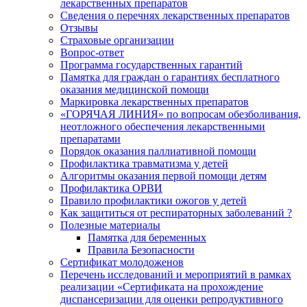
лекарственных препаратов
Сведения о перечнях лекарственных препаратов
Отзывы
Страховые организации
Вопрос-ответ
Программа государственных гарантий
Памятка для граждан о гарантиях бесплатного
оказания медицинской помощи
Маркировка лекарственных препаратов
«ГОРЯЧАЯ ЛИНИЯ» по вопросам обезболивания,
неотложного обеспечения лекарственными
препаратами
Порядок оказания паллиативной помощи
Профилактика травматизма у детей
Алгоритмы оказания первой помощи детям
Профилактика ОРВИ
Правило профилактики ожогов у детей
Как защититься от респираторных заболеваний ?
Полезные материалы
Памятка для беременных
Правила Безопасности
Сертификат молодоженов
Перечень исследований и мероприятий в рамках
реализации «Сертификата на прохождение
диспансеризации для оценки репродуктивного