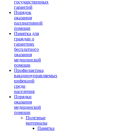
государственных
гарантий
Порядок
оказания
паллиативной
помощи
Памятка для
граждан о
гарантиях
бесплатного
оказания
медицинской
помощи
Профилактика
вакциноуправляемых
инфекций
среди
населения
Порядки
оказания
медицинской
помощи
Полезные
материалы
Памятка