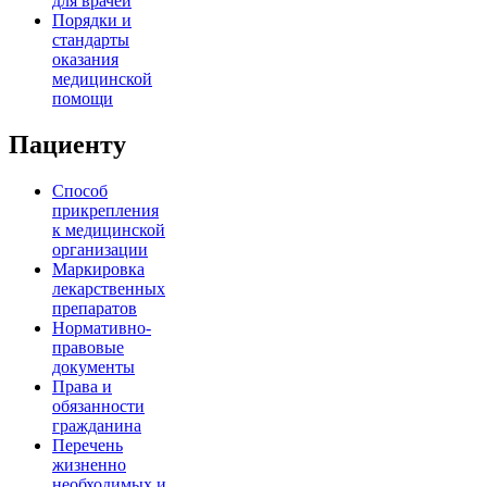
для врачей
Порядки и
стандарты
оказания
медицинской
помощи
Пациенту
Способ
прикрепления
к медицинской
организации
Маркировка
лекарственных
препаратов
Нормативно-
правовые
документы
Права и
обязанности
гражданина
Перечень
жизненно
необходимых и