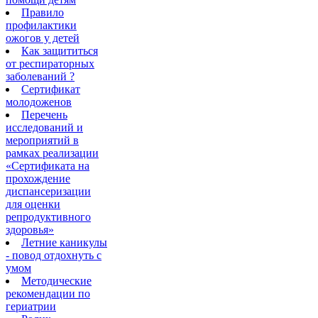
Правило
профилактики
ожогов у детей
Как защититься
от респираторных
заболеваний ?
Сертификат
молодоженов
Перечень
исследований и
мероприятий в
рамках реализации
«Сертификата на
прохождение
диспансеризации
для оценки
репродуктивного
здоровья»
Летние каникулы
- повод отдохнуть с
умом
Методические
рекомендации по
гериатрии