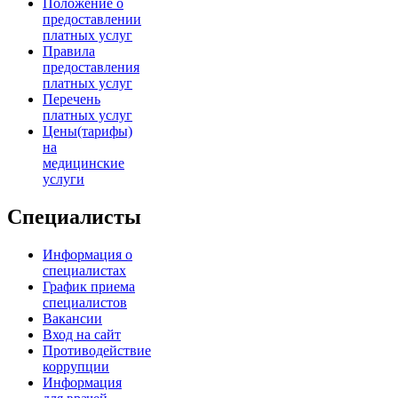
Положение о
предоставлении
платных услуг
Правила
предоставления
платных услуг
Перечень
платных услуг
Цены(тарифы)
на
медицинские
услуги
Специалисты
Информация о
специалистах
График приема
специалистов
Вакансии
Вход на сайт
Противодействие
коррупции
Информация