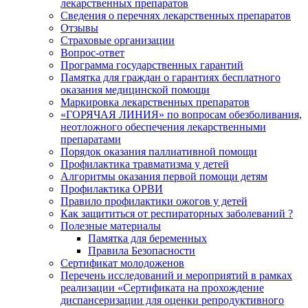
лекарственных препаратов
Сведения о перечнях лекарственных препаратов
Отзывы
Страховые организации
Вопрос-ответ
Программа государственных гарантий
Памятка для граждан о гарантиях бесплатного
оказания медицинской помощи
Маркировка лекарственных препаратов
«ГОРЯЧАЯ ЛИНИЯ» по вопросам обезболивания,
неотложного обеспечения лекарственными
препаратами
Порядок оказания паллиативной помощи
Профилактика травматизма у детей
Алгоритмы оказания первой помощи детям
Профилактика ОРВИ
Правило профилактики ожогов у детей
Как защититься от респираторных заболеваний ?
Полезные материалы
Памятка для беременных
Правила Безопасности
Сертификат молодоженов
Перечень исследований и мероприятий в рамках
реализации «Сертификата на прохождение
диспансеризации для оценки репродуктивного