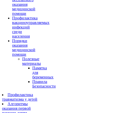
оказания
медицинской
помощи
Профилактика
вакциноуправляемых
инфекций
среди
населения
Порядки
оказания
медицинской
помощи
Полезные
материалы
Памятка
для
беременных
Правила
Безопасности
Профилактика
травматизма у детей
Алгоритмы
оказания первой
помощи детям