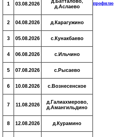
д.Батталово,
профилю
1
03.08.2026
д.Аслаево
2
04.08.2026
д.Карагужино
3
05.08.2026
с.Кунакбаево
4
06.08.2026
с.Ильчино
5
07.08.2026
с.Рысаево
6
10.08.2026
с.Вознесенское
д.Галиахмерово,
7
11.08.2026
д.Амангильдино
8
12.08.2026
д.Курамино