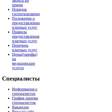
записи на
прием
Порядок
госпитализации
Положение о
предоставлении
платных услуг
Правила
предоставления
платных услуг
Перечень
платных услуг
Цены(тарифы)
на
медицинские
услуги
Специалисты
Информация о
специалистах
График приема
специалистов
Вакансии
Вход на сайт