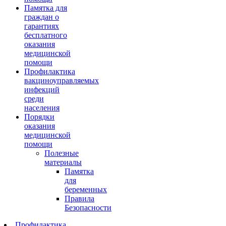
Памятка для
граждан о
гарантиях
бесплатного
оказания
медицинской
помощи
Профилактика
вакциноуправляемых
инфекций
среди
населения
Порядки
оказания
медицинской
помощи
Полезные
материалы
Памятка
для
беременных
Правила
Безопасности
Профилактика