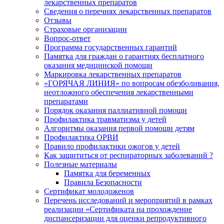
лекарственных препаратов
Сведения о перечнях лекарственных препаратов
Отзывы
Страховые организации
Вопрос-ответ
Программа государственных гарантий
Памятка для граждан о гарантиях бесплатного
оказания медицинской помощи
Маркировка лекарственных препаратов
«ГОРЯЧАЯ ЛИНИЯ» по вопросам обезболивания,
неотложного обеспечения лекарственными
препаратами
Порядок оказания паллиативной помощи
Профилактика травматизма у детей
Алгоритмы оказания первой помощи детям
Профилактика ОРВИ
Правило профилактики ожогов у детей
Как защититься от респираторных заболеваний ?
Полезные материалы
Памятка для беременных
Правила Безопасности
Сертификат молодоженов
Перечень исследований и мероприятий в рамках
реализации «Сертификата на прохождение
диспансеризации для оценки репродуктивного