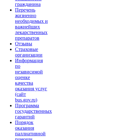
гражданина
Перечень
жизненно
необходимых и
важнейших
лекарственных
препаратов
Отзывы
Страховые
организации
Информация
по
независимой
оценке
качества
оказания услуг
(сайт
bus.gov.ru)
Программа
государственных
гарантий
Порядок
оказания
паллиативной
помощи