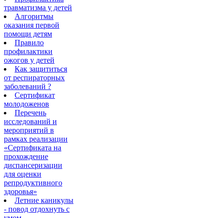
травматизма у детей
Алгоритмы
оказания первой
помощи детям
Правило
профилактики
ожогов у детей
Как защититься
от респираторных
заболеваний ?
Сертификат
молодоженов
Перечень
исследований и
мероприятий в
рамках реализации
«Сертификата на
прохождение
диспансеризации
для оценки
репродуктивного
здоровья»
Летние каникулы
- повод отдохнуть с
умом