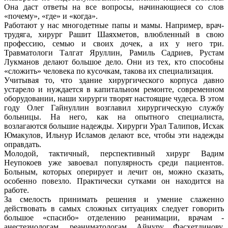
Она даст ответы на все вопросы, начинающиеся со слов
«почему», «где» и «когда».
Работают у нас многодетные папы и мамы. Например, врач-
трудяга, хирург Рашит Шаяхметов, влюбленный в свою
профессию, семью и своих дочек, а их у него три.
Травматологи Талгат Яруллин, Рамиль Садриев, Рустам
Лукманов делают большое дело. Они из тех, кто способны
«сложить» человека по кусочкам, такова их специализация.
Учитывая то, что здание хирургического корпуса давно
устарело и нуждается в капитальном ремонте, современном
оборудовании, наши хирурги творят настоящие чудеса. В этом
году Олег Гайнуллин возглавил хирургическую службу
больницы. На него, как на опытного специалиста,
возлагаются большие надежды. Хирурги Урал Талипов, Исхак
Юмакулов, Ильнур Исламов делают все, чтобы эти надежды
оправдать.
Молодой, тактичный, перспективный хирург Вадим
Неупокоев уже завоевал популярность среди пациентов.
Больным, которых оперирует и лечит он, можно сказать,
особенно повезло. Практически сутками он находится на
работе.
За смелость принимать решения и умение слаженно
действовать в самых сложных ситуациях следует говорить
большое «спасибо» отделению реанимации, врачам -
анестезиологам, реаниматологам Айнуру Фасхетдинову,