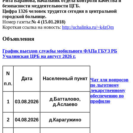
Рита Баранова, начальник отдела контроля качества и
безопасности меддеятельности ЦГБ.
Цифра 1326 человек трудятся сегодня в центральной
городской больнице.
Номер газеты:
№ 4 (15.01.2018)
Короткая ссылка на новость:
http://uchalinka.ru/~k4zQm
Объявления
График выездов службы мобильного ФАПа ГБУЗ РБ
Учалинская ЦРБ на август 2026 г.
N
Дата
Населенный пункт
Чат для вопросов
п.п.
по льготному
лекарственному
обеспечению по
д.Батталово,
профилю
1
03.08.2026
д.Аслаево
2
04.08.2026
д.Карагужино