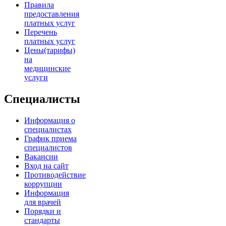
Правила
предоставления
платных услуг
Перечень
платных услуг
Цены(тарифы)
на
медицинские
услуги
Специалисты
Информация о
специалистах
График приема
специалистов
Вакансии
Вход на сайт
Противодействие
коррупции
Информация
для врачей
Порядки и
стандарты