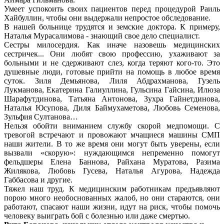
Умеет успокоить своих пациентов перед процедурой Раиль
Хайбуллин, чтобы они выдержали непростое обследование.
В нашей больнице трудятся и земские доктора. К примеру,
Наталья Мурасалимова - знающий свое дело специалист.
Сестры милосердия. Как иначе назовешь медицинских
сестричек... Они любят свою профессию, ухаживают за
больными и не сдерживают слез, когда теряют кого-то. Это
душевные люди, готовые прийти на помощь в любое время
суток. Зиля Демьянова, Лиля Абдрахманова, Гузель
Лукманова, Екатерина Галиуллина, Гульсина Гайсина, Илюза
Шарафутдинова, Татьяна Антонова, Зухра Гайнетдинова,
Наталья Юсупова, Диля Баймухаметова, Любовь Семенова,
Зульфия Султанова…
Нельзя обойти вниманием службу скорой медпомощи. С
тревогой встречают и провожают мчащиеся машины СМП
наши жители. В то же время они могут быть уверены, если
вызвали «скорую»: нуждающимся непременно помогут
фельдшеры Елена Баннова, Райхана Муратова, Разима
Жилякова, Любовь Гусева, Наталья Агурова, Надежда
Габбасова и другие.
Тяжел наш труд. К медицинским работникам предъявляют
порою много необоснованных жалоб, но они стараются, они
работают, спасают наши жизни, идут на риск, чтобы помочь
человеку выиграть бой с болезнью или даже смертью.