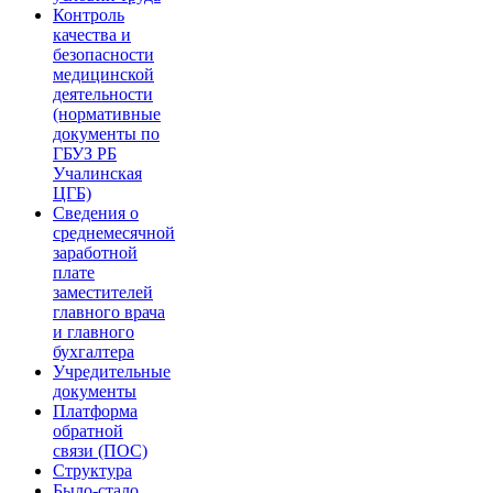
Контроль
качества и
безопасности
медицинской
деятельности
(нормативные
документы по
ГБУЗ РБ
Учалинская
ЦГБ)
Сведения о
среднемесячной
заработной
плате
заместителей
главного врача
и главного
бухгалтера
Учредительные
документы
Платформа
обратной
связи (ПОС)
Структура
Было-стало