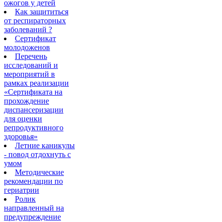
ожогов у детей
Как защититься
от респираторных
заболеваний ?
Сертификат
молодоженов
Перечень
исследований и
мероприятий в
рамках реализации
«Сертификата на
прохождение
диспансеризации
для оценки
репродуктивного
здоровья»
Летние каникулы
- повод отдохнуть с
умом
Методические
рекомендации по
гериатрии
Ролик
направленный на
предупреждение