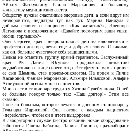
Айрату Фаткуллину, Раилю Мараканову и большому
коллективу медицинских сестер.
Обществу нужны счастливые здоровые дети, а если вдруг им
нездоровится, педиатры тут как тут. Марина Ванжула с
добрым словом и вопросом: «Как животик?», Элеонора
Латыпова с предложением: «Давайте посмотрим ваши ушки,
носик, горлышко?»
Олег Сергеев, врач - невропатолог, с детства влюбленный в
профессию доктора, лечит еще и добрым словом. С такими,
как он, больные чувствуют себя защищенными.
Нельзя не отметить группу врачей-терапевтов. Заслуженный
врач РБ Дания Юсупова продолжила династию
медработников в лице своего отца. Эстафету от мамы принял
ее сын Шамиль, став врачом-онкологом. На прием к Лилие
Хасановой, Фаниле Марбиевой, Альмире Ильясовой, Альфие
Аглиуллиной всегда много пациентов.
Много лет в стационаре трудится Хазина Сулейманова. О ней
ее больные говорят только так: «Наш доктор!» Этим все
сказано.
Повезло больным, которые лечатся в дневном стационаре у
Гульнары Идрисовой. Она готова с каждым пациентом
«переболеть», чтобы он в итоге выздоровел.
В лабораторной службе быстро освоили новое оборудование
лаборанты Галина Бабкина, Лариса Таипова, врач-лаборант
Аймара Гильманова.