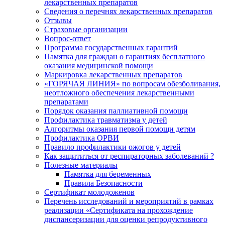
лекарственных препаратов
Сведения о перечнях лекарственных препаратов
Отзывы
Страховые организации
Вопрос-ответ
Программа государственных гарантий
Памятка для граждан о гарантиях бесплатного
оказания медицинской помощи
Маркировка лекарственных препаратов
«ГОРЯЧАЯ ЛИНИЯ» по вопросам обезболивания,
неотложного обеспечения лекарственными
препаратами
Порядок оказания паллиативной помощи
Профилактика травматизма у детей
Алгоритмы оказания первой помощи детям
Профилактика ОРВИ
Правило профилактики ожогов у детей
Как защититься от респираторных заболеваний ?
Полезные материалы
Памятка для беременных
Правила Безопасности
Сертификат молодоженов
Перечень исследований и мероприятий в рамках
реализации «Сертификата на прохождение
диспансеризации для оценки репродуктивного