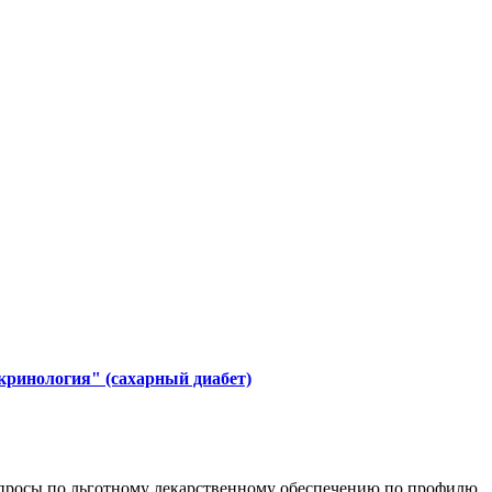
кринология" (сахарный диабет)
вопросы по льготному лекарственному обеспечению по профилю