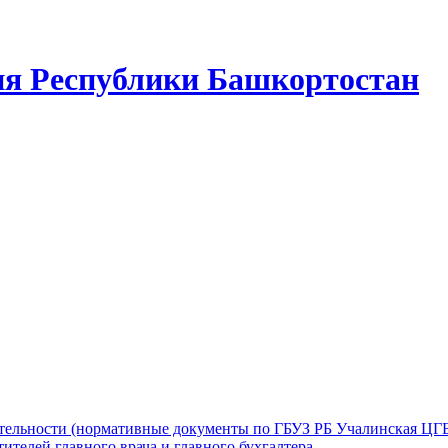
ия Республики Башкортостан
ятельности (нормативные документы по ГБУЗ РБ Учалинская ЦГ
ителей главного врача и главного бухгалтера