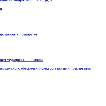
ений по вопросам оплаты труда
щи
арственных препаратов
зания медицинской помощи
еотложного обеспечения лекарственными препаратами