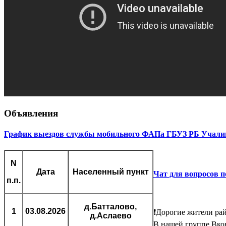
Объявления
График выездов службы мобильного ФАПа ГБУЗ РБ Учалинс
N
Дата
Населенный пункт
Чат для вопросов 
п.п.
д.Батталово,
1
03.08.2026
❗Дорогие жители ра
д.Аслаево
В нашей группе Вко