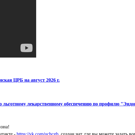
кая ЦРБ на август 2026 г.
по льготному лекарственному обеспечению по профилю "Эндо
йона!
нтакте -
https://vk.com/uchcgb
создан чат, где вы можете задать 