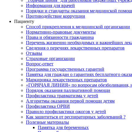
"Горячая линия" для работников бюджетных учрежд
Информация для врачей
Порядки и стандарты оказания медицинской помо
Противодействие коррупции
Пациенту
Способ прикрепления к медицинской организации
Нормативно-правовые документы
Права и обязанности гражданина
Перечень жизненно необходимых и важнейших лек
Сведения о перечнях лекарственных препаратов
Отзывы
Страховые организации
Вопрос-ответ
Программа государственных гарантий
Памятка для граждан о гарантиях бесплатного ока
Маркировка лекарственных препаратов
«ГОРЯЧАЯ ЛИНИЯ» по вопросам обезболивания, н
Порядок оказания паллиативной помощи
Профилактика травматизма у детей
Алгоритмы оказания первой помощи детям
Профилактика ОРВИ
Правило профилактики ожогов у детей
Как защититься от респираторных заболеваний ?
Полезные материалы
Памятка для беременных