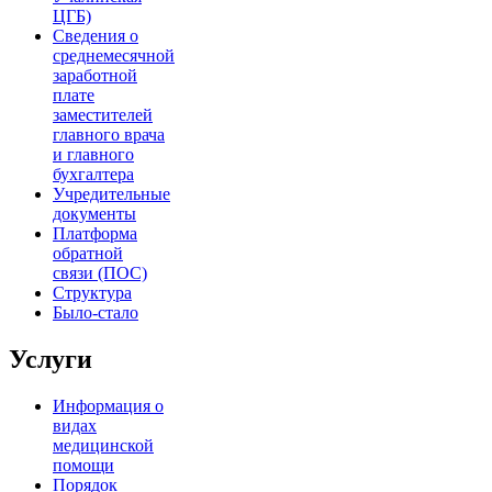
ЦГБ)
Сведения о
среднемесячной
заработной
плате
заместителей
главного врача
и главного
бухгалтера
Учредительные
документы
Платформа
обратной
связи (ПОС)
Структура
Было-стало
Услуги
Информация о
видах
медицинской
помощи
Порядок