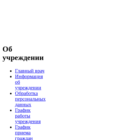
Об
учреждении
Главный врач
Информация
об
учреждении
Обработка
персональных
данных
График
работы
учреждения
График
приема
граждан