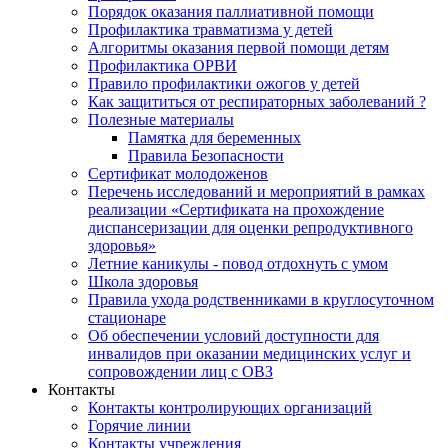
Порядок оказания паллиативной помощи
Профилактика травматизма у детей
Алгоритмы оказания первой помощи детям
Профилактика ОРВИ
Правило профилактики ожогов у детей
Как защититься от респираторных заболеваний ?
Полезные материалы
Памятка для беременных
Правила Безопасности
Сертификат молодоженов
Перечень исследований и мероприятий в рамках
реализации «Сертификата на прохождение
диспансеризации для оценки репродуктивного
здоровья»
Летние каникулы - повод отдохнуть с умом
Школа здоровья
Правила ухода родственниками в круглосуточном
стационаре
Об обеспечении условий доступности для
инвалидов при оказании медицинских услуг и
сопровождении лиц с ОВЗ
Контакты
Контакты контролирующих организаций
Горячие линии
Контакты учреждения