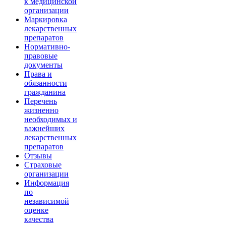
к медицинской
организации
Маркировка
лекарственных
препаратов
Нормативно-
правовые
документы
Права и
обязанности
гражданина
Перечень
жизненно
необходимых и
важнейших
лекарственных
препаратов
Отзывы
Страховые
организации
Информация
по
независимой
оценке
качества