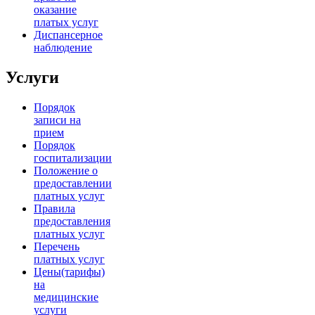
оказание
платых услуг
Диспансерное
наблюдение
Услуги
Порядок
записи на
прием
Порядок
госпитализации
Положение о
предоставлении
платных услуг
Правила
предоставления
платных услуг
Перечень
платных услуг
Цены(тарифы)
на
медицинские
услуги