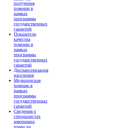
получения
помощи в
рамках
программы
государственных
гарантий
Показатели
качества
помощи в
рамках
программы
государственных
гарантий
Диспансеризация
населения
Медицинская
помощь в
рамках
программы
государственных
гарантий
Сведения о
специалистах
имееющих
право на