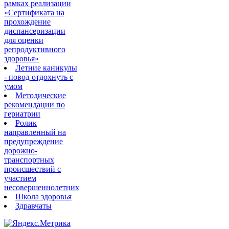
рамках реализации
«Сертификата на
прохождение
диспансеризации
для оценки
репродуктивного
здоровья»
Летние каникулы
- повод отдохнуть с
умом
Методические
рекомендации по
гериатрии
Ролик
направленный на
предупреждение
дорожно-
транспортных
происшествий с
участием
несовершеннолетних
Школа здоровья
Здравчаты