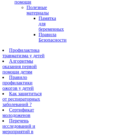
помощи
Полезные
материалы
Памятка
для
беременных
Правила
Безопасности
Профилактика
травматизма у детей
Алгоритмы
оказания первой
помощи детям
Правило
профилактики
ожогов у детей
Как защититься
от респираторных
заболеваний ?
Сертификат
молодоженов
Перечень
исследований и
мероприятий в