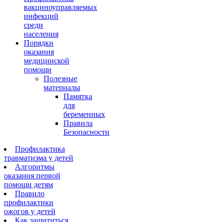
вакциноуправляемых
инфекций
среди
населения
Порядки
оказания
медицинской
помощи
Полезные
материалы
Памятка
для
беременных
Правила
Безопасности
Профилактика
травматизма у детей
Алгоритмы
оказания первой
помощи детям
Правило
профилактики
ожогов у детей
Как защититься