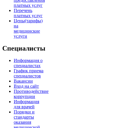
предоставления
платных услуг
Перечень
платных услуг
Цены(тарифы)
на
медицинские
услуги
Специалисты
Информация о
специалистах
График приема
специалистов
Вакансии
Вход на сайт
Противодействие
коррупции
Информация
для врачей
Порядки и
стандарты
оказания
медицинской