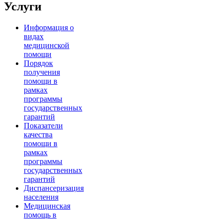
Услуги
Информация о
видах
медицинской
помощи
Порядок
получения
помощи в
рамках
программы
государственных
гарантий
Показатели
качества
помощи в
рамках
программы
государственных
гарантий
Диспансеризация
населения
Медицинская
помощь в