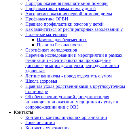
Порядок оказания паллиативной помощи
Профилактика травматизма у детей
Алгоритмы оказания первой помощи детям
Профилактика ОРВИ
Правило профилактики ожогов у детей
Как защититься от респираторных заболеваний ?
Полезные материалы
Памятка для беременных
Правила Безопасности
Сертификат молодоженов
Перечень исследований и мероприятий в рамках
реализации «Сертификата на прохождение
диспансеризации для оценки репродуктивного
здоровья»
Летние каникулы - повод отдохнуть с умом
Школа здоровья
Правила ухода родственниками в круглосуточном
стационаре
Об обеспечении условий доступности для
инвалидов при оказании медицинских услуг и
сопровождении лиц с ОВЗ
Контакты
Контакты контролирующих организаций
Горячие линии
Контакты учреждения