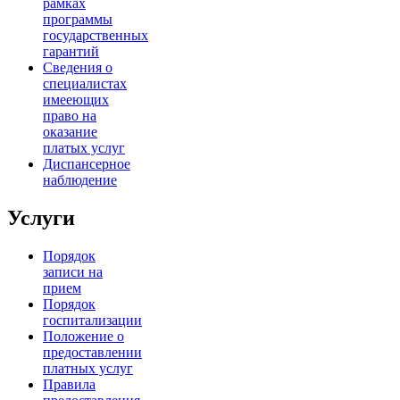
рамках
программы
государственных
гарантий
Сведения о
специалистах
имееющих
право на
оказание
платых услуг
Диспансерное
наблюдение
Услуги
Порядок
записи на
прием
Порядок
госпитализации
Положение о
предоставлении
платных услуг
Правила