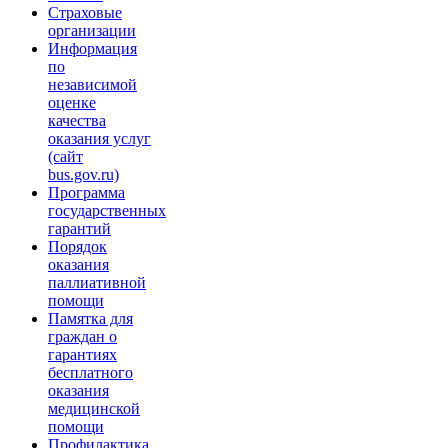
Страховые
организации
Информация
по
независимой
оценке
качества
оказания услуг
(сайт
bus.gov.ru)
Программа
государственных
гарантий
Порядок
оказания
паллиативной
помощи
Памятка для
граждан о
гарантиях
бесплатного
оказания
медицинской
помощи
Профилактика