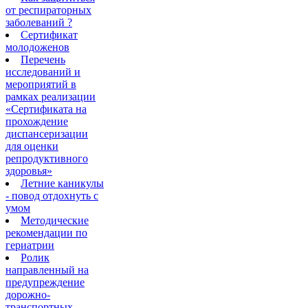
от респираторных
заболеваний ?
Сертификат
молодоженов
Перечень
исследований и
мероприятий в
рамках реализации
«Сертификата на
прохождение
диспансеризации
для оценки
репродуктивного
здоровья»
Летние каникулы
- повод отдохнуть с
умом
Методические
рекомендации по
гериатрии
Ролик
направленный на
предупреждение
дорожно-
транспортных