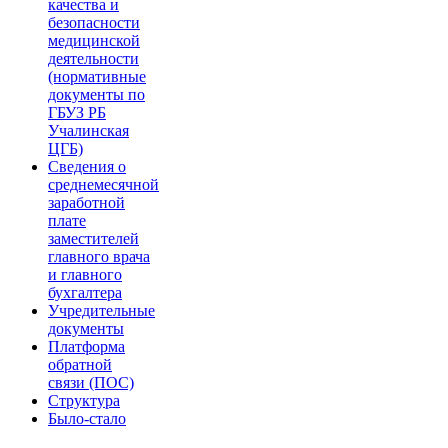
качества и
безопасности
медицинской
деятельности
(нормативные
документы по
ГБУЗ РБ
Учалинская
ЦГБ)
Сведения о
среднемесячной
заработной
плате
заместителей
главного врача
и главного
бухгалтера
Учредительные
документы
Платформа
обратной
связи (ПОС)
Структура
Было-стало