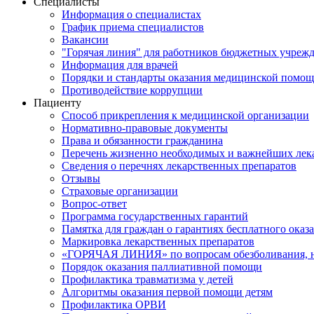
Специалисты
Информация о специалистах
График приема специалистов
Вакансии
"Горячая линия" для работников бюджетных учрежд
Информация для врачей
Порядки и стандарты оказания медицинской помо
Противодействие коррупции
Пациенту
Способ прикрепления к медицинской организации
Нормативно-правовые документы
Права и обязанности гражданина
Перечень жизненно необходимых и важнейших лек
Сведения о перечнях лекарственных препаратов
Отзывы
Страховые организации
Вопрос-ответ
Программа государственных гарантий
Памятка для граждан о гарантиях бесплатного ока
Маркировка лекарственных препаратов
«ГОРЯЧАЯ ЛИНИЯ» по вопросам обезболивания, н
Порядок оказания паллиативной помощи
Профилактика травматизма у детей
Алгоритмы оказания первой помощи детям
Профилактика ОРВИ