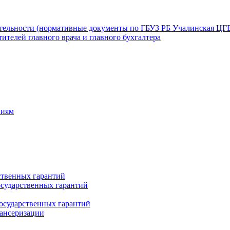
ятельности (нормативные документы по ГБУЗ РБ Учалинская ЦГ
ителей главного врача и главного бухгалтера
ниям
ственных гарантий
сударственных гарантий
осударственных гарантий
пансеризации