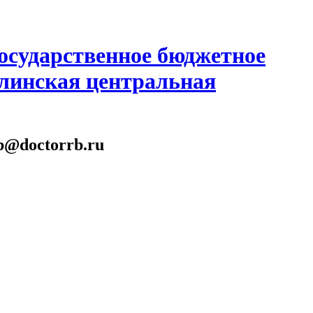
осударственное бюджетное
линская центральная
gb@doctorrb.ru