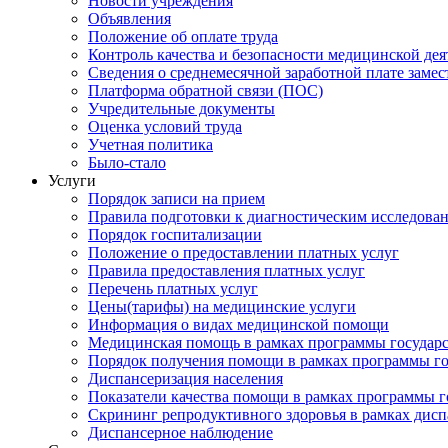
Новости учреждения
Объявления
Положение об оплате труда
Контроль качества и безопасности медицинской де
Сведения о среднемесячной заработной плате замест
Платформа обратной связи (ПОС)
Учредительные документы
Оценка условий труда
Учетная политика
Было-стало
Услуги
Порядок записи на прием
Правила подготовки к диагностическим исследова
Порядок госпитализации
Положение о предоставлении платных услуг
Правила предоставления платных услуг
Перечень платных услуг
Цены(тарифы) на медицинские услуги
Информация о видах медицинской помощи
Медицинская помощь в рамках программы государ
Порядок получения помощи в рамках программы го
Диспансеризация населения
Показатели качества помощи в рамках программы г
Скрининг репродуктивного здоровья в рамках дис
Диспансерное наблюдение