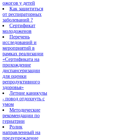
ожогов у детей
Как защититься
от респираторных
заболеваний ?
Сертификат
молодоженов
Перечень
исследований и
мероприятий в
рамках реализации
«Сертификата на
прохождение
диспансеризации
для оценки
репродуктивного
здоровья»
Летние каникулы
- повод отдохнуть с
умом
Методические
рекомендации по
гериатрии
Ролик
направленный на
предупреждение