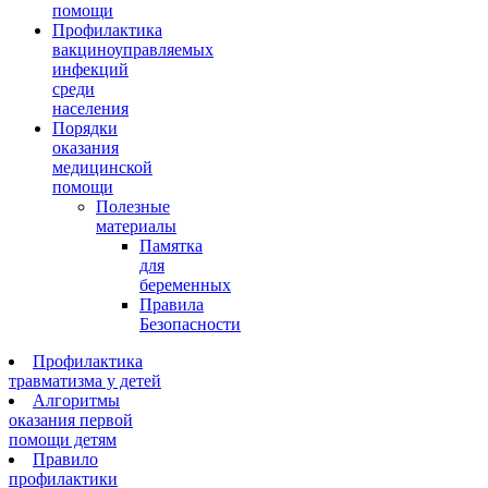
помощи
Профилактика
вакциноуправляемых
инфекций
среди
населения
Порядки
оказания
медицинской
помощи
Полезные
материалы
Памятка
для
беременных
Правила
Безопасности
Профилактика
травматизма у детей
Алгоритмы
оказания первой
помощи детям
Правило
профилактики