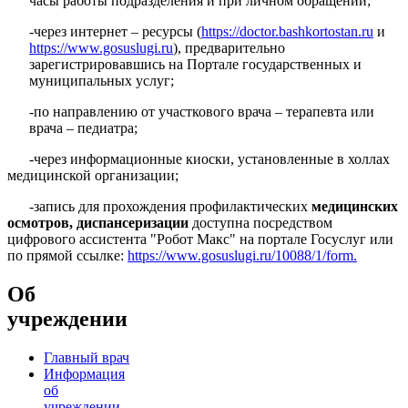
часы работы подразделения и при личном обращении;
-через интернет – ресурсы (
https://doctor.bashkortostan.ru
и
https://www.gosuslugi.ru
), предварительно
зарегистрировавшись на Портале государственных и
муниципальных услуг;
-по направлению от участкового врача – терапевта или
врача – педиатра;
-через информационные киоски, установленные в холлах
медицинской организации;
-запись для прохождения профилактических
медицинских
осмотров, диспансеризации
доступна посредством
цифрового ассистента "Робот Макс" на портале Госуслуг или
по прямой ссылке:
https://www.gosuslugi.ru/10088/1/form.
Об
учреждении
Главный врач
Информация
об
учреждении