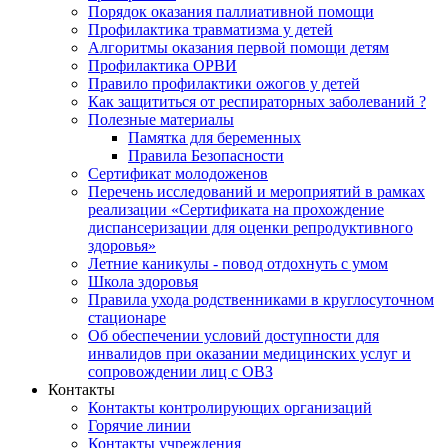
Порядок оказания паллиативной помощи
Профилактика травматизма у детей
Алгоритмы оказания первой помощи детям
Профилактика ОРВИ
Правило профилактики ожогов у детей
Как защититься от респираторных заболеваний ?
Полезные материалы
Памятка для беременных
Правила Безопасности
Сертификат молодоженов
Перечень исследований и мероприятий в рамках
реализации «Сертификата на прохождение
диспансеризации для оценки репродуктивного
здоровья»
Летние каникулы - повод отдохнуть с умом
Школа здоровья
Правила ухода родственниками в круглосуточном
стационаре
Об обеспечении условий доступности для
инвалидов при оказании медицинских услуг и
сопровождении лиц с ОВЗ
Контакты
Контакты контролирующих организаций
Горячие линии
Контакты учреждения