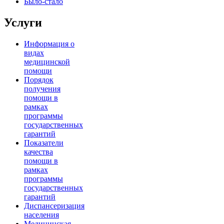
Было-стало
Услуги
Информация о
видах
медицинской
помощи
Порядок
получения
помощи в
рамках
программы
государственных
гарантий
Показатели
качества
помощи в
рамках
программы
государственных
гарантий
Диспансеризация
населения
Медицинская