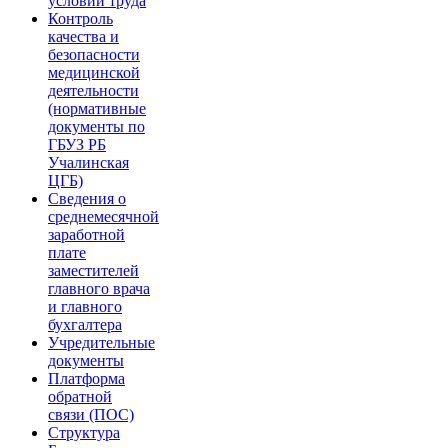
условий труда
Контроль
качества и
безопасности
медицинской
деятельности
(нормативные
документы по
ГБУЗ РБ
Учалинская
ЦГБ)
Сведения о
среднемесячной
заработной
плате
заместителей
главного врача
и главного
бухгалтера
Учредительные
документы
Платформа
обратной
связи (ПОС)
Структура