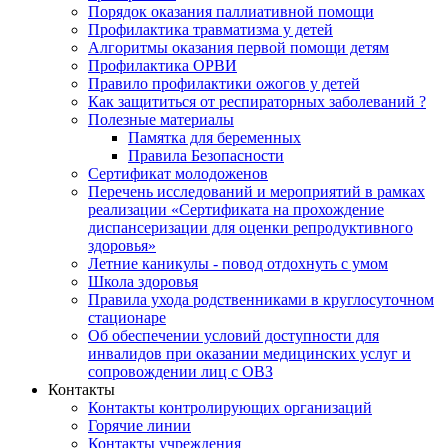
Порядок оказания паллиативной помощи
Профилактика травматизма у детей
Алгоритмы оказания первой помощи детям
Профилактика ОРВИ
Правило профилактики ожогов у детей
Как защититься от респираторных заболеваний ?
Полезные материалы
Памятка для беременных
Правила Безопасности
Сертификат молодоженов
Перечень исследований и мероприятий в рамках
реализации «Сертификата на прохождение
диспансеризации для оценки репродуктивного
здоровья»
Летние каникулы - повод отдохнуть с умом
Школа здоровья
Правила ухода родственниками в круглосуточном
стационаре
Об обеспечении условий доступности для
инвалидов при оказании медицинских услуг и
сопровождении лиц с ОВЗ
Контакты
Контакты контролирующих организаций
Горячие линии
Контакты учреждения