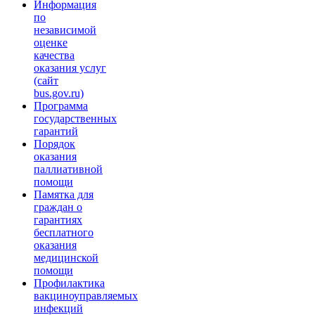
Информация
по
независимой
оценке
качества
оказания услуг
(сайт
bus.gov.ru)
Программа
государственных
гарантий
Порядок
оказания
паллиативной
помощи
Памятка для
граждан о
гарантиях
бесплатного
оказания
медицинской
помощи
Профилактика
вакциноуправляемых
инфекций