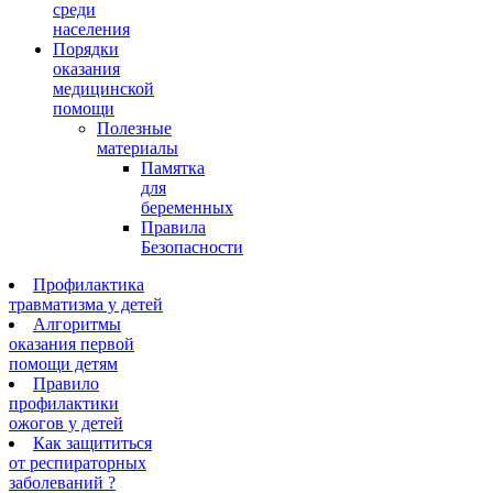
среди
населения
Порядки
оказания
медицинской
помощи
Полезные
материалы
Памятка
для
беременных
Правила
Безопасности
Профилактика
травматизма у детей
Алгоритмы
оказания первой
помощи детям
Правило
профилактики
ожогов у детей
Как защититься
от респираторных
заболеваний ?