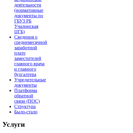
деятельности
(нормативные
документы по
ГБУЗ РБ
Учалинская
ЦГБ)
Сведения о
среднемесячной
заработной
плате
заместителей
главного врача
и главного
бухгалтера
Учредительные
документы
Платформа
обратной
связи (ПОС)
Структура
Было-стало
Услуги