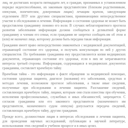
лиц, не достигших возраста пятнадцати лет, и граждан, признанных в установленном
порядке недееспособными, их законным представителям (близким родственникам,
опекунам, попечителям, доверенным лицам) лечащим врачом, заведующим
отделением ЛПУ или другими специалистами, принимающими непосредственное
участие в обследовании и лечении. Информация о состоянии здоровья не может быть
предоставлена гражданину помимо его воли. В случаях неблагоприятного прогноза
развития заболевания информация должна сообщаться в деликатной форме
гражданину и членам его семьи, если гражданин не запретил сообщать им об этом и
(или) не назначил лицо, которому должна быть передана такая информация.
Гражданин имеет право непосредственно знакомиться с медицинской документацией,
отражающей состояние его здоровья, и получать консультации по ней у других
специалистов. По требованию гражданина ему предоставляются копии медицинских
документов, отражающих состояние его здоровья, если в них не затрагиваются
интересы третьей стороны. Информация, содержащаяся в медицинских документах
гражданина, составляет врачебную тайну.
Врачебная тайна - это информация о факте обращения за медицинской помощью,
состоянии здоровья пациента, диагнозе (названии) его заболевания, средствах и
методах лечения, возможном прогнозе заболевания, а также иные сведения,
полученные при обследовании и лечении пациента. Разглашение сведений,
составляющих врачебную тайну, лицами, которым они стали известны при обучении,
исполнении профессиональных, служебных и иных обязанностей, запрещается. С
согласия гражданина или его законного представителя (назначенного им
представителя, назначенного судом опекуна) допускается передача сведений,
составляющих врачебную тайну, другим гражданам.
Прежде всего, должностным лицам в интересах обследования и лечения пациента,
для проведения научных исследований, публикации в научной литературе,
использования этих сведений в учебном процессе и в иных целях.