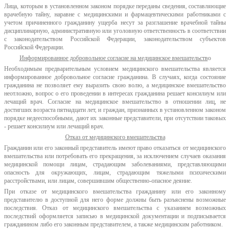
Лица, которым в установленном законом порядке переданы сведения, составляющие
врачебную тайну, наравне с медицинскими и фармацевтическими работниками с
учетом причиненного гражданину ущерба несут за разглашение врачебной тайны
дисциплинарную, административную или уголовную ответственность в соответствии
с законодательством Российской Федерации, законодательством субъектов
Российской Федерации.
Информированное добровольное согласие на медицинское вмешательств
о
Необходимым предварительным условием медицинского вмешательства является
информированное добровольное согласие гражданина. В случаях, когда состояние
гражданина не позволяет ему выразить свою волю, а медицинское вмешательство
неотложно, вопрос о его проведении в интересах гражданина решает консилиум или
лечащий врач. Согласие на медицинское вмешательство в отношении лиц, не
достигших возраста пятнадцати лет, и граждан, признанных в установленном законом
порядке недееспособными, дают их законные представители, при отсутствии таковых
- решает консилиум или лечащий врач.
Отказ от медицинского вмешательства
Гражданин или его законный представитель имеют право отказаться от медицинского
вмешательства или потребовать его прекращения, за исключением случаев оказания
медицинской помощи лицам, страдающим заболеваниями, представляющими
опасность для окружающих, лицам, страдающим тяжелыми психическими
расстройствами, или лицам, совершившим общественно-опасное деяние.
При отказе от медицинского вмешательства гражданину или его законному
представителю в доступной для него форме должны быть разъяснены возможные
последствия. Отказ от медицинского вмешательства с указанием возможных
последствий оформляется записью в медицинской документации и подписывается
гражданином либо его законным представителем, а также медицинским работником.