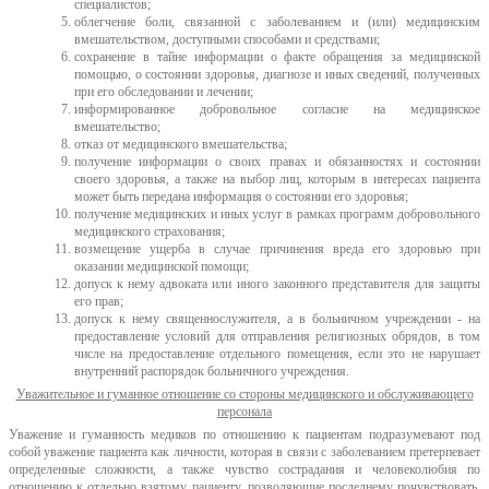
специалистов;
облегчение боли, связанной с заболеванием и (или) медицинским
вмешательством, доступными способами и средствами;
сохранение в тайне информации о факте обращения за медицинской
помощью, о состоянии здоровья, диагнозе и иных сведений, полученных
при его обследовании и лечении;
информированное добровольное согласие на медицинское
вмешательство;
отказ от медицинского вмешательства;
получение информации о своих правах и обязанностях и состоянии
своего здоровья, а также на выбор лиц, которым в интересах пациента
может быть передана информация о состоянии его здоровья;
получение медицинских и иных услуг в рамках программ добровольного
медицинского страхования;
возмещение ущерба в случае причинения вреда его здоровью при
оказании медицинской помощи;
допуск к нему адвоката или иного законного представителя для защиты
его прав;
допуск к нему священнослужителя, а в больничном учреждении - на
предоставление условий для отправления религиозных обрядов, в том
числе на предоставление отдельного помещения, если это не нарушает
внутренний распорядок больничного учреждения.
Уважительное и гуманное отношение со стороны медицинского и обслуживающего
персонала
Уважение и гуманность медиков по отношению к пациентам подразумевают под
собой уважение пациента как личности, которая в связи с заболеванием претерпевает
определенные сложности, а также чувство сострадания и человеколюбия по
отношению к отдельно взятому пациенту, позволяющие последнему почувствовать,