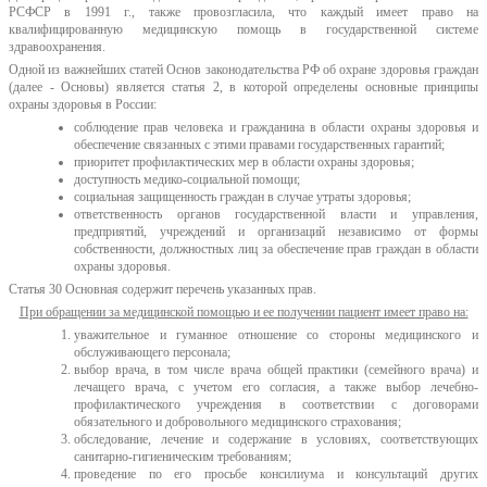
РСФСР в 1991 г., также провозгласила, что каждый имеет право на
квалифицированную медицинскую помощь в государственной системе
здравоохранения.
Одной из важнейших статей Основ законодательства РФ об охране здоровья граждан
(далее - Основы) является статья 2, в которой определены основные принципы
охраны здоровья в России:
соблюдение прав человека и гражданина в области охраны здоровья и
обеспечение связанных с этими правами государственных гарантий;
приоритет профилактических мер в области охраны здоровья;
доступность медико-социальной помощи;
социальная защищенность граждан в случае утраты здоровья;
ответственность органов государственной власти и управления,
предприятий, учреждений и организаций независимо от формы
собственности, должностных лиц за обеспечение прав граждан в области
охраны здоровья.
Статья 30 Основная содержит перечень указанных прав.
При обращении за медицинской помощью и ее получении пациент имеет право на:
уважительное и гуманное отношение со стороны медицинского и
обслуживающего персонала;
выбор врача, в том числе врача общей практики (семейного врача) и
лечащего врача, с учетом его согласия, а также выбор лечебно-
профилактического учреждения в соответствии с договорами
обязательного и добровольного медицинского страхования;
обследование, лечение и содержание в условиях, соответствующих
санитарно-гигиеническим требованиям;
проведение по его просьбе консилиума и консультаций других