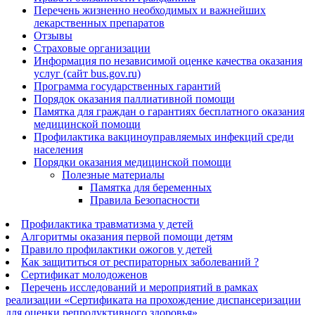
Перечень жизненно необходимых и важнейших
лекарственных препаратов
Отзывы
Страховые организации
Информация по независимой оценке качества оказания
услуг (сайт bus.gov.ru)
Программа государственных гарантий
Порядок оказания паллиативной помощи
Памятка для граждан о гарантиях бесплатного оказания
медицинской помощи
Профилактика вакциноуправляемых инфекций среди
населения
Порядки оказания медицинской помощи
Полезные материалы
Памятка для беременных
Правила Безопасности
Профилактика травматизма у детей
Алгоритмы оказания первой помощи детям
Правило профилактики ожогов у детей
Как защититься от респираторных заболеваний ?
Сертификат молодоженов
Перечень исследований и мероприятий в рамках
реализации «Сертификата на прохождение диспансеризации
для оценки репродуктивного здоровья»