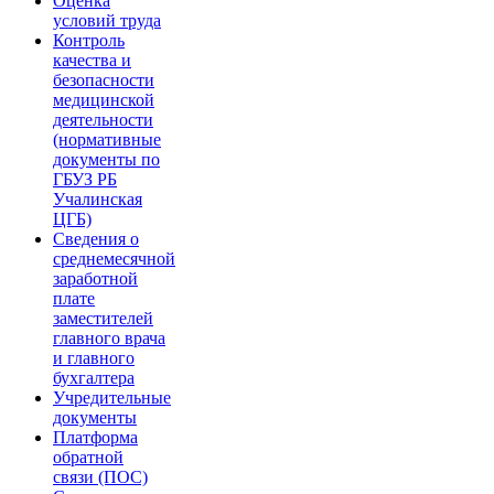
Оценка
условий труда
Контроль
качества и
безопасности
медицинской
деятельности
(нормативные
документы по
ГБУЗ РБ
Учалинская
ЦГБ)
Сведения о
среднемесячной
заработной
плате
заместителей
главного врача
и главного
бухгалтера
Учредительные
документы
Платформа
обратной
связи (ПОС)