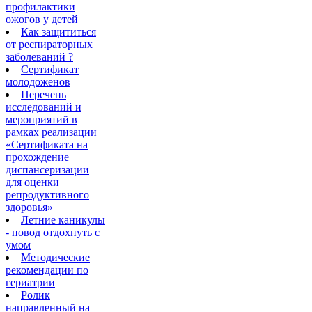
профилактики
ожогов у детей
Как защититься
от респираторных
заболеваний ?
Сертификат
молодоженов
Перечень
исследований и
мероприятий в
рамках реализации
«Сертификата на
прохождение
диспансеризации
для оценки
репродуктивного
здоровья»
Летние каникулы
- повод отдохнуть с
умом
Методические
рекомендации по
гериатрии
Ролик
направленный на