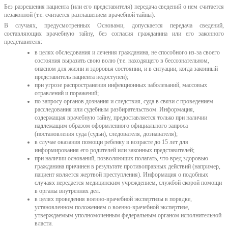
Без разрешения пациента (или его представителя) передача сведений о нем считается
незаконной (т.е. считается разглашением врачебной тайны).
В случаях, предусмотренных Основами, допускается передача сведений,
составляющих врачебную тайну, без согласия гражданина или его законного
представителя:
в целях обследования и лечения гражданина, не способного из-за своего
состояния выразить свою волю (т.е. находящего в бессознательном,
опасном для жизни и здоровья состоянии, и в ситуации, когда законный
представитель пациента недоступен);
при угрозе распространения инфекционных заболеваний, массовых
отравлений и поражений;
по запросу органов дознания и следствия, суда в связи с проведением
расследования или судебным разбирательством. Информация,
содержащая врачебную тайну, предоставляется только при наличии
надлежащим образом оформленного официального запроса
(постановления суда (судьи), следователя, дознавателя);
в случае оказания помощи ребенку в возрасте до 15 лет для
информирования его родителей или законных представителей;
при наличии оснований, позволяющих полагать, что вред здоровью
гражданина причинен в результате противоправных действий (например,
пациент является жертвой преступления). Информация о подобных
случаях передается медицинским учреждением, службой скорой помощи
в органы внутренних дел.
в целях проведения военно-врачебной экспертизы в порядке,
установленном положением о военно-врачебной экспертизе,
утверждаемым уполномоченным федеральным органом исполнительной
власти.