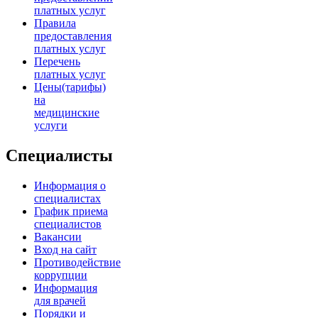
платных услуг
Правила
предоставления
платных услуг
Перечень
платных услуг
Цены(тарифы)
на
медицинские
услуги
Специалисты
Информация о
специалистах
График приема
специалистов
Вакансии
Вход на сайт
Противодействие
коррупции
Информация
для врачей
Порядки и