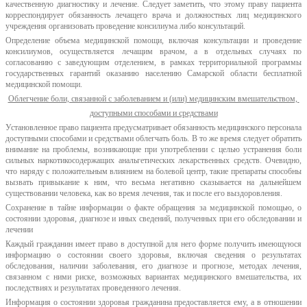
качественную диагностику и лечение. Следует заметить, что этому праву пациента
корреспондирует обязанность лечащего врача и должностных лиц медицинского
учреждения организовать проведение консилиума либо консультаций.
Определение объема медицинской помощи, включая консультации и проведение
консилиумов, осуществляется лечащим врачом, а в отдельных случаях по
согласованию с заведующим отделением, в рамках территориальной программы
государственных гарантий оказанию населению Самарской области бесплатной
медицинской помощи.
Облегчение боли, связанной с заболеванием и (или) медицинским вмешательством,
доступными способами и средствами
Установленное право пациента предусматривает обязанность медицинского персонала
доступными способами и средствами облегчать боль. В то же время следует обратить
внимание на проблемы, возникающие при употреблении с целью устранения боли
сильных наркотикосодержащих анальгетических лекарственных средств. Очевидно,
что наряду с положительным влиянием на болевой центр, такие препараты способны
вызвать привыкание к ним, что весьма негативно сказывается на дальнейшем
существовании человека, как во время лечения, так и после его выздоровления.
Сохранение в тайне информации о факте обращения за медицинской помощью, о
состоянии здоровья, диагнозе и иных сведений, полученных при его обследовании и
лечении
Каждый гражданин имеет право в доступной для него форме получить имеющуюся
информацию о состоянии своего здоровья, включая сведения о результатах
обследования, наличии заболевания, его диагнозе и прогнозе, методах лечения,
связанном с ними риске, возможных вариантах медицинского вмешательства, их
последствиях и результатах проведенного лечения.
Информация о состоянии здоровья гражданина предоставляется ему, а в отношении