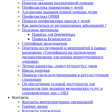
Порядок оказания паллиативной помощи
Профилактика травматизма у детей
Алгоритмы оказания первой помощи детям
Профилактика ОРВИ
Правило профилактики ожогов у детей
Как защититься от респираторных заболеваний ?
Полезные материалы
Памятка для беременных
Правила Безопасности
Сертификат молодоженов
Перечень исследований и мероприятий в рамках
реализации «Сертификата на прохождение
диспансеризации для оценки репродуктивного
здоровья»
Летние каникулы - повод отдохнуть с умом
Школа здоровья
Правила ухода родственниками в круглосуточном
стационаре
Об обеспечении условий доступности для
инвалидов при оказании медицинских услуг и
сопровождении лиц с ОВЗ
Контакты
Контакты контролирующих организаций
Горячие линии
Контакты учреждения