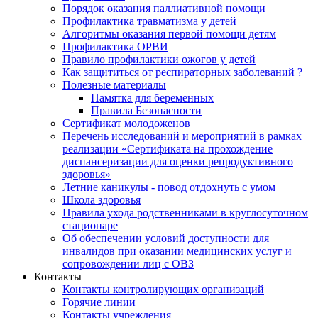
Порядок оказания паллиативной помощи
Профилактика травматизма у детей
Алгоритмы оказания первой помощи детям
Профилактика ОРВИ
Правило профилактики ожогов у детей
Как защититься от респираторных заболеваний ?
Полезные материалы
Памятка для беременных
Правила Безопасности
Сертификат молодоженов
Перечень исследований и мероприятий в рамках
реализации «Сертификата на прохождение
диспансеризации для оценки репродуктивного
здоровья»
Летние каникулы - повод отдохнуть с умом
Школа здоровья
Правила ухода родственниками в круглосуточном
стационаре
Об обеспечении условий доступности для
инвалидов при оказании медицинских услуг и
сопровождении лиц с ОВЗ
Контакты
Контакты контролирующих организаций
Горячие линии
Контакты учреждения