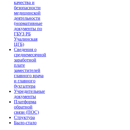
качества и
безопасности
медицинской
деятельности
(нормативные
документы по
ГБУЗ РБ
Учалинская
ЦГБ)
Сведения о
среднемесячной
заработной
плате
заместителей
главного врача
и главного
бухгалтера
Учредительные
документы
Платформа
обратной
связи (ПОС)
Структура
Было-стало