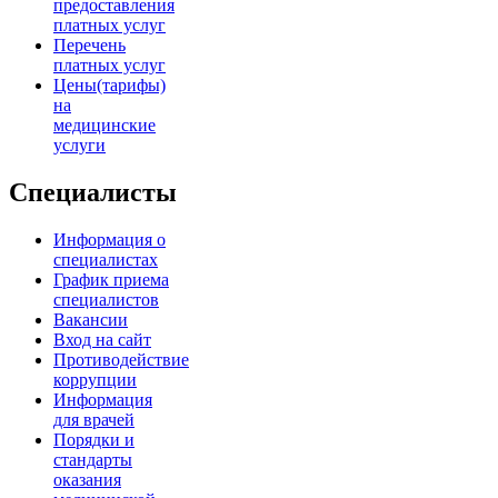
предоставления
платных услуг
Перечень
платных услуг
Цены(тарифы)
на
медицинские
услуги
Специалисты
Информация о
специалистах
График приема
специалистов
Вакансии
Вход на сайт
Противодействие
коррупции
Информация
для врачей
Порядки и
стандарты
оказания