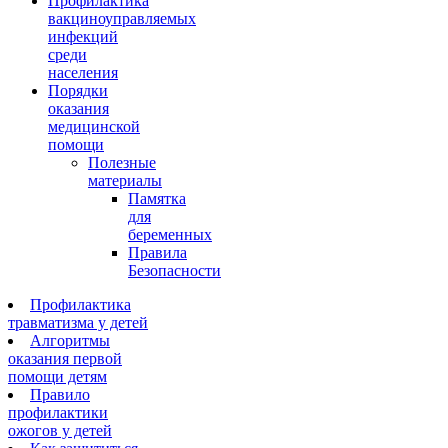
Профилактика
вакциноуправляемых
инфекций
среди
населения
Порядки
оказания
медицинской
помощи
Полезные
материалы
Памятка
для
беременных
Правила
Безопасности
Профилактика
травматизма у детей
Алгоритмы
оказания первой
помощи детям
Правило
профилактики
ожогов у детей