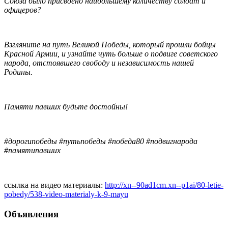
Союза было присвоено наибольшему количеству солдат и
офицеров?
Взгляните на путь Великой Победы, который прошли бойцы
Красной Армии, и узнайте чуть больше о подвиге советского
народа, отстоявшего свободу и независимость нашей
Родины.
Памяти павших будьте достойны!
#дорогипобеды #путьпобеды #победа80 #подвигнарода
#памятипавших
ссылка на видео материалы:
http://xn--90ad1cm.xn--p1ai/80-letie-
pobedy/538-video-materialy-k-9-mayu
Объявления