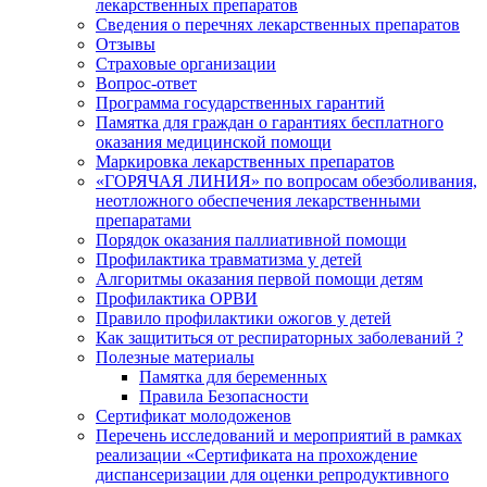
лекарственных препаратов
Сведения о перечнях лекарственных препаратов
Отзывы
Страховые организации
Вопрос-ответ
Программа государственных гарантий
Памятка для граждан о гарантиях бесплатного
оказания медицинской помощи
Маркировка лекарственных препаратов
«ГОРЯЧАЯ ЛИНИЯ» по вопросам обезболивания,
неотложного обеспечения лекарственными
препаратами
Порядок оказания паллиативной помощи
Профилактика травматизма у детей
Алгоритмы оказания первой помощи детям
Профилактика ОРВИ
Правило профилактики ожогов у детей
Как защититься от респираторных заболеваний ?
Полезные материалы
Памятка для беременных
Правила Безопасности
Сертификат молодоженов
Перечень исследований и мероприятий в рамках
реализации «Сертификата на прохождение
диспансеризации для оценки репродуктивного