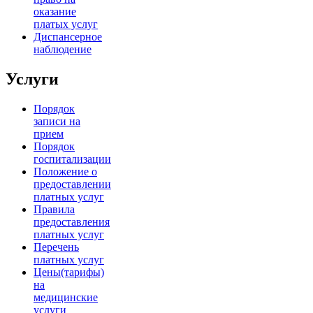
оказание
платых услуг
Диспансерное
наблюдение
Услуги
Порядок
записи на
прием
Порядок
госпитализации
Положение о
предоставлении
платных услуг
Правила
предоставления
платных услуг
Перечень
платных услуг
Цены(тарифы)
на
медицинские
услуги