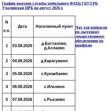
График выездов службы мобильного ФАПа ГБУЗ РБ
Учалинская ЦРБ на август 2026 г.
N
Дата
Населенный пункт
Чат для вопросов
п.п.
по льготному
лекарственному
обеспечению по
д.Батталово,
профилю
1
03.08.2026
д.Аслаево
2
04.08.2026
д.Карагужино
3
05.08.2026
с.Кунакбаево
4
06.08.2026
с.Ильчино
5
07.08.2026
с.Рысаево