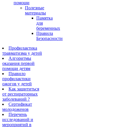
помощи
Полезные
материалы
Памятка
для
беременных
Правила
Безопасности
Профилактика
травматизма у детей
Алгоритмы
оказания первой
помощи детям
Правило
профилактики
ожогов у детей
Как защититься
от респираторных
заболеваний ?
Сертификат
молодоженов
Перечень
исследований и
мероприятий в