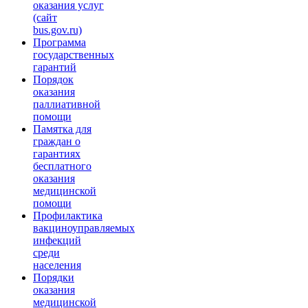
оказания услуг
(сайт
bus.gov.ru)
Программа
государственных
гарантий
Порядок
оказания
паллиативной
помощи
Памятка для
граждан о
гарантиях
бесплатного
оказания
медицинской
помощи
Профилактика
вакциноуправляемых
инфекций
среди
населения
Порядки
оказания
медицинской