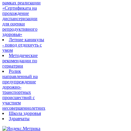
рамках реализации
«Сертификата на
прохождение
диспансеризации
для оценки
репродуктивного
здоровья»
Летние каникулы
- повод отдохнуть с
умом
Методические
рекомендации по
гериатрии
Ролик
направленный на
предупреждение
дорожно-
транспортных
происшествий с
участием
несовершеннолетних
Школа здоровья
Здравчаты