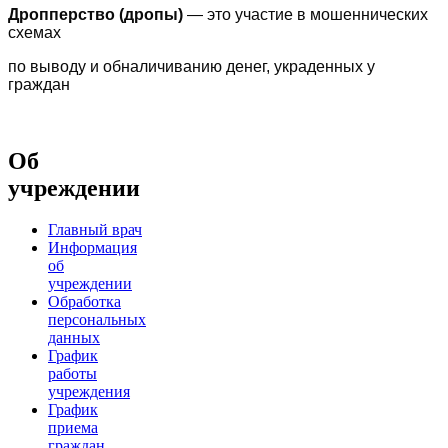
Дропперство (дропы)
— это участие в мошеннических
схемах
по выводу
и обналичиванию денег, украденных у
граждан
Об
учреждении
Главный врач
Информация
об
учреждении
Обработка
персональных
данных
График
работы
учреждения
График
приема
граждан