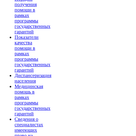
получения
помощи в
рамках
программы
государственных
гарантий
Показатели
качества
помощи в
рамках
программы
государственных
гарантий
Диспансеризация
населения
Медицинская
помощь в
рамках
программы
государственных
гарантий
Сведения о
специалистах
имееющих
право на