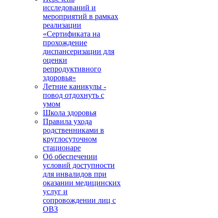
исследований и
мероприятий в рамках
реализации
«Сертификата на
прохождение
диспансеризации для
оценки
репродуктивного
здоровья»
Летние каникулы -
повод отдохнуть с
умом
Школа здоровья
Правила ухода
родственниками в
круглосуточном
стационаре
Об обеспечении
условий доступности
для инвалидов при
оказании медицинских
услуг и
сопровождении лиц с
ОВЗ