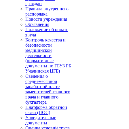
граждан
Правила внутреннего
распорядка
Новости учреждения
Объявления
Положение об оплате
труда
Контроль качества и
безопасности
медицинской
деятельности
(нормативные
документы по ГБУЗ РБ
Учалинская ЦГБ)
Сведения о
среднемесячной
заработной плате
заместителей главного
врача и главного
бухгалтера
Платформа обратной
связи (ПОС)
Учредительные
документы
Оценка условий труда