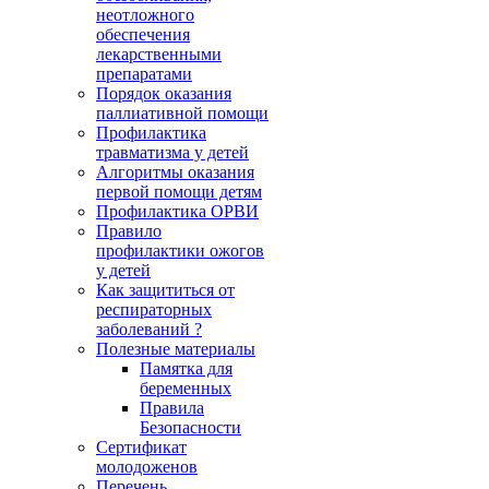
неотложного
обеспечения
лекарственными
препаратами
Порядок оказания
паллиативной помощи
Профилактика
травматизма у детей
Алгоритмы оказания
первой помощи детям
Профилактика ОРВИ
Правило
профилактики ожогов
у детей
Как защититься от
респираторных
заболеваний ?
Полезные материалы
Памятка для
беременных
Правила
Безопасности
Сертификат
молодоженов
Перечень