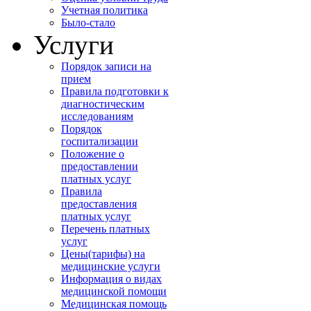
Учетная политика
Было-стало
Услуги
Порядок записи на
прием
Правила подготовки к
диагностическим
исследованиям
Порядок
госпитализации
Положение о
предоставлении
платных услуг
Правила
предоставления
платных услуг
Перечень платных
услуг
Цены(тарифы) на
медицинские услуги
Информация о видах
медицинской помощи
Медицинская помощь