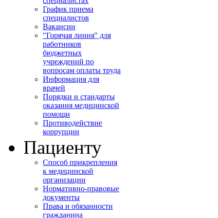
специалистах
График приема
специалистов
Вакансии
"Горячая линия" для
работников
бюджетных
учреждений по
вопросам оплаты труда
Информация для
врачей
Порядки и стандарты
оказания медицинской
помощи
Противодействие
коррупции
Пациенту
Способ прикрепления
к медицинской
организации
Нормативно-правовые
документы
Права и обязанности
гражданина