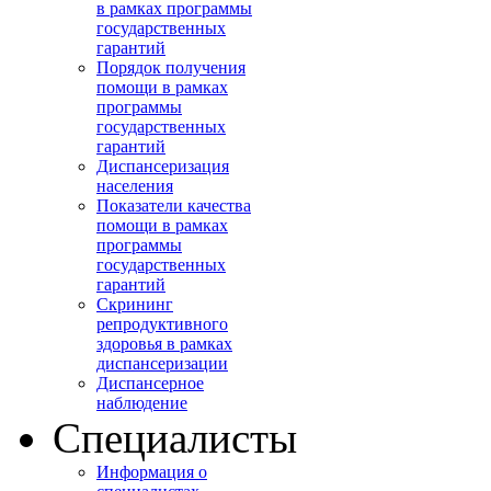
в рамках программы
государственных
гарантий
Порядок получения
помощи в рамках
программы
государственных
гарантий
Диспансеризация
населения
Показатели качества
помощи в рамках
программы
государственных
гарантий
Скрининг
репродуктивного
здоровья в рамках
диспансеризации
Диспансерное
наблюдение
Специалисты
Информация о