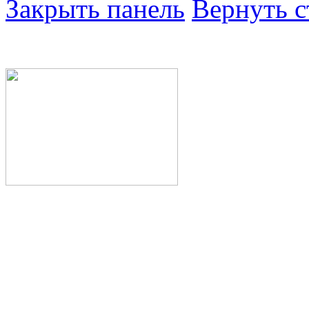
Закрыть панель
Вернуть с
Министерство здра
Республики Башкор
Государственное а
здравоохранения Р