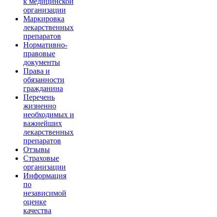
к медицинской
организации
Маркировка
лекарственных
препаратов
Нормативно-
правовые
документы
Права и
обязанности
гражданина
Перечень
жизненно
необходимых и
важнейших
лекарственных
препаратов
Отзывы
Страховые
организации
Информация
по
независимой
оценке
качества