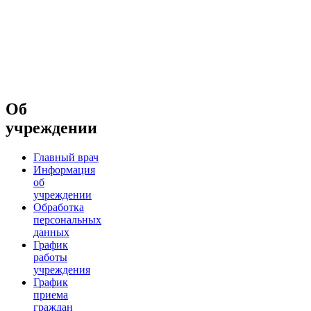
Об
учреждении
Главный врач
Информация
об
учреждении
Обработка
персональных
данных
График
работы
учреждения
График
приема
граждан