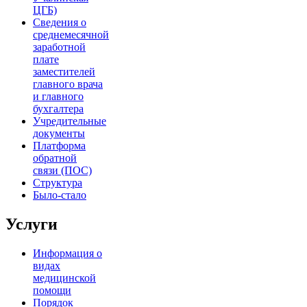
ЦГБ)
Сведения о
среднемесячной
заработной
плате
заместителей
главного врача
и главного
бухгалтера
Учредительные
документы
Платформа
обратной
связи (ПОС)
Структура
Было-стало
Услуги
Информация о
видах
медицинской
помощи
Порядок