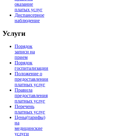
оказание
платых услуг
Диспансерное
наблюдение
Услуги
Порядок
записи на
прием
Порядок
госпитализации
Положение о
предоставлении
платных услуг
Правила
предоставления
платных услуг
Перечень
платных услуг
Цены(тарифы)
на
медицинские
услуги