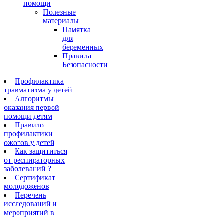
помощи
Полезные
материалы
Памятка
для
беременных
Правила
Безопасности
Профилактика
травматизма у детей
Алгоритмы
оказания первой
помощи детям
Правило
профилактики
ожогов у детей
Как защититься
от респираторных
заболеваний ?
Сертификат
молодоженов
Перечень
исследований и
мероприятий в