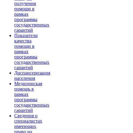
получения
помощи в
рамках
программы
государственных
гарантий
Показатели
качества
помощи в
рамках
программы
государственных
гарантий
Диспансеризация
населения
Медицинская
помощь в
рамках
программы
государственных
гарантий
Сведения о
специалистах
имееющих
право на