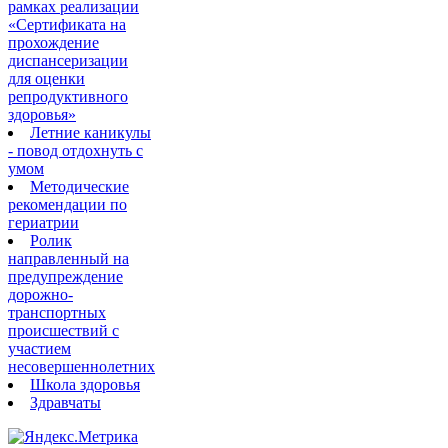
рамках реализации
«Сертификата на
прохождение
диспансеризации
для оценки
репродуктивного
здоровья»
Летние каникулы
- повод отдохнуть с
умом
Методические
рекомендации по
гериатрии
Ролик
направленный на
предупреждение
дорожно-
транспортных
происшествий с
участием
несовершеннолетних
Школа здоровья
Здравчаты