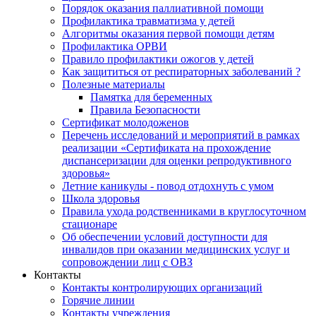
Порядок оказания паллиативной помощи
Профилактика травматизма у детей
Алгоритмы оказания первой помощи детям
Профилактика ОРВИ
Правило профилактики ожогов у детей
Как защититься от респираторных заболеваний ?
Полезные материалы
Памятка для беременных
Правила Безопасности
Сертификат молодоженов
Перечень исследований и мероприятий в рамках
реализации «Сертификата на прохождение
диспансеризации для оценки репродуктивного
здоровья»
Летние каникулы - повод отдохнуть с умом
Школа здоровья
Правила ухода родственниками в круглосуточном
стационаре
Об обеспечении условий доступности для
инвалидов при оказании медицинских услуг и
сопровождении лиц с ОВЗ
Контакты
Контакты контролирующих организаций
Горячие линии
Контакты учреждения