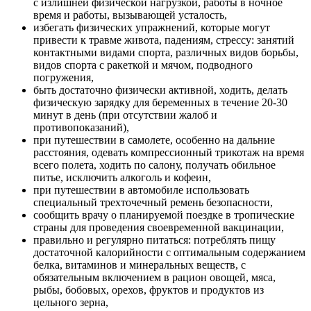
с излишней физической нагрузкой, работы в ночное
время и работы, вызывающей усталость,
избегать физических упражнений, которые могут
привести к травме живота, падениям, стрессу: занятий
контактными видами спорта, различных видов борьбы,
видов спорта с ракеткой и мячом, подводного
погружения,
быть достаточно физически активной, ходить, делать
физическую зарядку для беременных в течение 20-30
минут в день (при отсутствии жалоб и
противопоказаний),
при путешествии в самолете, особенно на дальние
расстояния, одевать компрессионный трикотаж на время
всего полета, ходить по салону, получать обильное
питье, исключить алкоголь и кофеин,
при путешествии в автомобиле использовать
специальный трехточечный ремень безопасности,
сообщить врачу о планируемой поездке в тропические
страны для проведения своевременной вакцинации,
правильно и регулярно питаться: потреблять пищу
достаточной калорийности с оптимальным содержанием
белка, витаминов и минеральных веществ, с
обязательным включением в рацион овощей, мяса,
рыбы, бобовых, орехов, фруктов и продуктов из
цельного зерна,