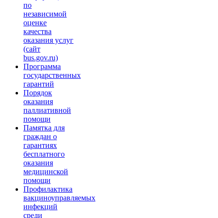
по
независимой
оценке
качества
оказания услуг
(сайт
bus.gov.ru)
Программа
государственных
гарантий
Порядок
оказания
паллиативной
помощи
Памятка для
граждан о
гарантиях
бесплатного
оказания
медицинской
помощи
Профилактика
вакциноуправляемых
инфекций
среди