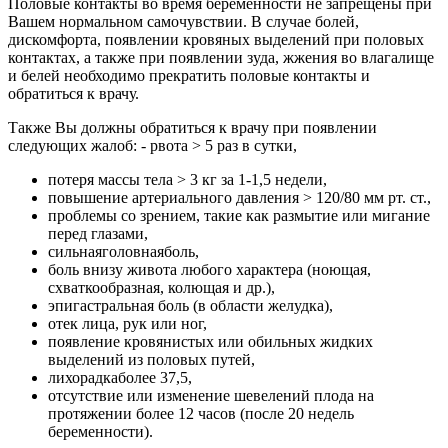
Половые контакты во время беременности не запрещены при
Вашем нормальном самочувствии. В случае болей,
дискомфорта, появлении кровяных выделений при половых
контактах, а также при появлении зуда, жжения во влагалище
и белей необходимо прекратить половые контакты и
обратиться к врачу.
Также Вы должны обратиться к врачу при появлении
следующих жалоб: - рвота > 5 раз в сутки,
потеря массы тела > 3 кг за 1-1,5 недели,
повышение артериального давления > 120/80 мм рт. ст.,
проблемы со зрением, такие как размытие или мигание
перед глазами,
сильнаяголовнаяболь,
боль внизу живота любого характера (ноющая,
схваткообразная, колющая и др.),
эпигастральная боль (в области желудка),
отек лица, рук или ног,
появление кровянистых или обильных жидких
выделений из половых путей,
лихорадкаболее 37,5,
отсутствие или изменение шевелений плода на
протяжении более 12 часов (после 20 недель
беременности).