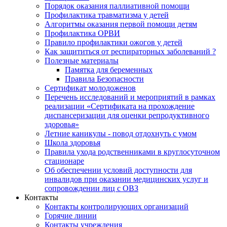
Порядок оказания паллиативной помощи
Профилактика травматизма у детей
Алгоритмы оказания первой помощи детям
Профилактика ОРВИ
Правило профилактики ожогов у детей
Как защититься от респираторных заболеваний ?
Полезные материалы
Памятка для беременных
Правила Безопасности
Сертификат молодоженов
Перечень исследований и мероприятий в рамках
реализации «Сертификата на прохождение
диспансеризации для оценки репродуктивного
здоровья»
Летние каникулы - повод отдохнуть с умом
Школа здоровья
Правила ухода родственниками в круглосуточном
стационаре
Об обеспечении условий доступности для
инвалидов при оказании медицинских услуг и
сопровождении лиц с ОВЗ
Контакты
Контакты контролирующих организаций
Горячие линии
Контакты учреждения