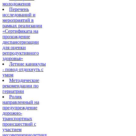
молодоженов
Перечень
исследований и
мероприятий в
рамках реализации
«Сертификата на
прохождение
диспансеризации
для оценки
репродуктивного
здоровья»
Летние каникулы
- повод отдохнуть с
умом
Методические
рекомендации по
гериатрии
Ролик
направленный на
предупреждение
дорожно-
транспортных
происшествий с
участием
несовершеннолетних