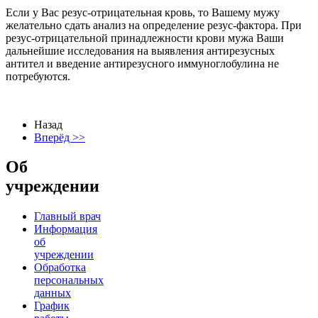
Если у Вас резус-отрицательная кровь, то Вашему мужу
желательно сдать анализ на определение резус-фактора. При
резус-отрицательной принадлежности крови мужа Ваши
дальнейшие исследования на выявления антирезусных
антител и введение антирезусного иммуноглобулина не
потребуются.
Назад
Вперёд >>
Об
учреждении
Главный врач
Информация
об
учреждении
Обработка
персональных
данных
График