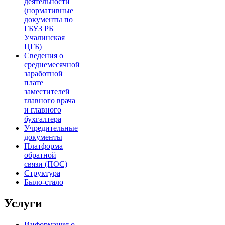
деятельности
(нормативные
документы по
ГБУЗ РБ
Учалинская
ЦГБ)
Сведения о
среднемесячной
заработной
плате
заместителей
главного врача
и главного
бухгалтера
Учредительные
документы
Платформа
обратной
связи (ПОС)
Структура
Было-стало
Услуги
Информация о