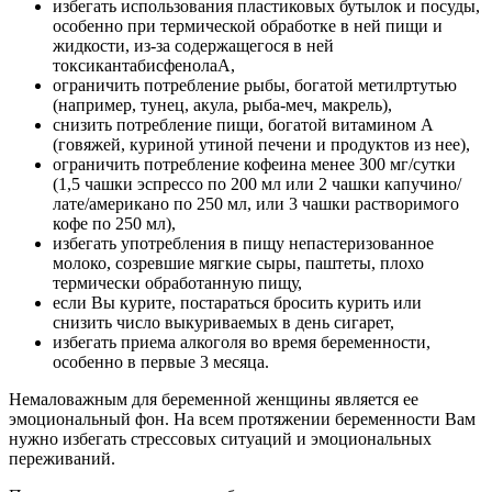
избегать использования пластиковых бутылок и посуды,
особенно при термической обработке в ней пищи и
жидкости, из-за содержащегося в ней
токсикантабисфенолаA,
ограничить потребление рыбы, богатой метилртутью
(например, тунец, акула, рыба-меч, макрель),
снизить потребление пищи, богатой витамином A
(говяжей, куриной утиной печени и продуктов из нее),
ограничить потребление кофеина менее 300 мг/сутки
(1,5 чашки эспрессо по 200 мл или 2 чашки капучино/
лате/американо по 250 мл, или 3 чашки растворимого
кофе по 250 мл),
избегать употребления в пищу непастеризованное
молоко, созревшие мягкие сыры, паштеты, плохо
термически обработанную пищу,
если Вы курите, постараться бросить курить или
снизить число выкуриваемых в день сигарет,
избегать приема алкоголя во время беременности,
особенно в первые 3 месяца.
Немаловажным для беременной женщины является ее
эмоциональный фон. На всем протяжении беременности Вам
нужно избегать стрессовых ситуаций и эмоциональных
переживаний.