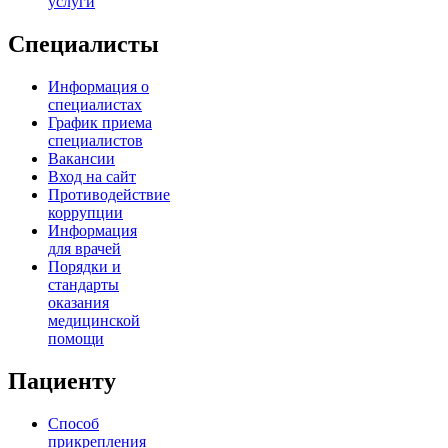
услуги
Специалисты
Информация о
специалистах
График приема
специалистов
Вакансии
Вход на сайт
Противодействие
коррупции
Информация
для врачей
Порядки и
стандарты
оказания
медицинской
помощи
Пациенту
Способ
прикрепления