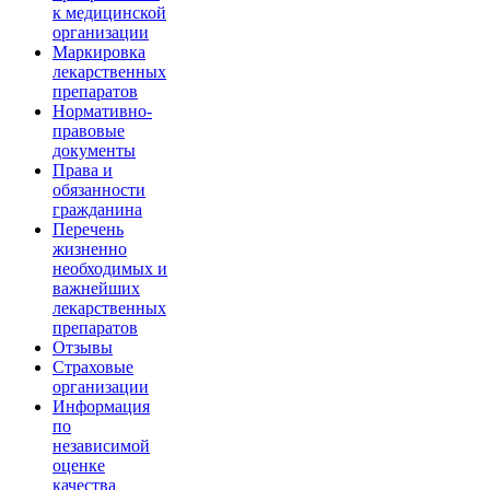
к медицинской
организации
Маркировка
лекарственных
препаратов
Нормативно-
правовые
документы
Права и
обязанности
гражданина
Перечень
жизненно
необходимых и
важнейших
лекарственных
препаратов
Отзывы
Страховые
организации
Информация
по
независимой
оценке
качества