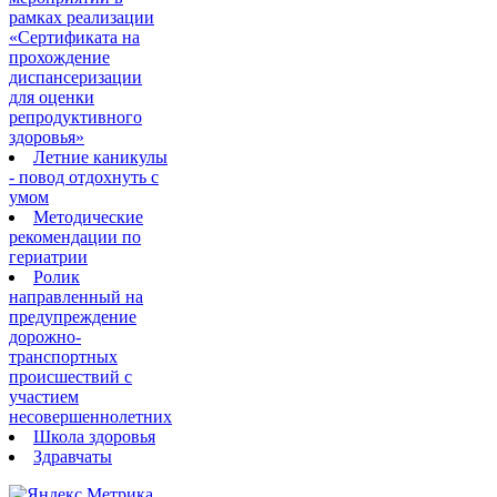
рамках реализации
«Сертификата на
прохождение
диспансеризации
для оценки
репродуктивного
здоровья»
Летние каникулы
- повод отдохнуть с
умом
Методические
рекомендации по
гериатрии
Ролик
направленный на
предупреждение
дорожно-
транспортных
происшествий с
участием
несовершеннолетних
Школа здоровья
Здравчаты