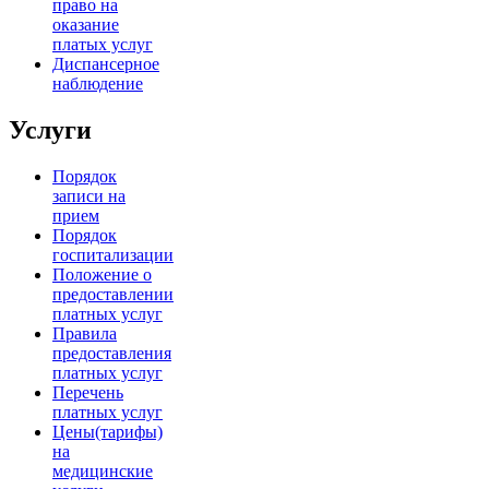
право на
оказание
платых услуг
Диспансерное
наблюдение
Услуги
Порядок
записи на
прием
Порядок
госпитализации
Положение о
предоставлении
платных услуг
Правила
предоставления
платных услуг
Перечень
платных услуг
Цены(тарифы)
на
медицинские