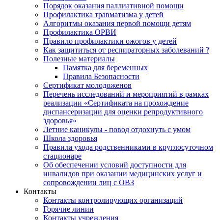
Порядок оказания паллиативной помощи
Профилактика травматизма у детей
Алгоритмы оказания первой помощи детям
Профилактика ОРВИ
Правило профилактики ожогов у детей
Как защититься от респираторных заболеваний ?
Полезные материалы
Памятка для беременных
Правила Безопасности
Сертификат молодоженов
Перечень исследований и мероприятий в рамках
реализации «Сертификата на прохождение
диспансеризации для оценки репродуктивного
здоровья»
Летние каникулы - повод отдохнуть с умом
Школа здоровья
Правила ухода родственниками в круглосуточном
стационаре
Об обеспечении условий доступности для
инвалидов при оказании медицинских услуг и
сопровождении лиц с ОВЗ
Контакты
Контакты контролирующих организаций
Горячие линии
Контакты учреждения