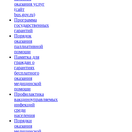
оказания услуг
(сайт
bus.gov.ru)
Программа
государственных
гарантий
Порядок
оказания
паллиативной
помощи
Памятка для
граждан о
гарантиях
бесплатного
оказания
медицинской
помощи
Профилактика
вакциноуправляемых
инфекций
среди
населения
Порядки
оказания
медицинской