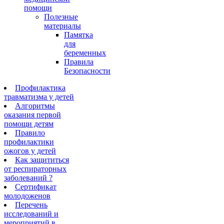
помощи
Полезные
материалы
Памятка
для
беременных
Правила
Безопасности
Профилактика
травматизма у детей
Алгоритмы
оказания первой
помощи детям
Правило
профилактики
ожогов у детей
Как защититься
от респираторных
заболеваний ?
Сертификат
молодоженов
Перечень
исследований и
мероприятий в