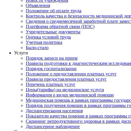
Новости учреждения
Объявления
Положение об оплате труда
Контроль качества и безопасности медицинской де
Сведения о среднемесячной заработной плате замест
Платформа обратной связи (ПОС)
Учредительные документы
Оценка условий труда
Учетная политика
Было-стало
Услуги
Порядок записи на прием
Правила подготовки к диагностическим исследова
Порядок госпитализации
Положение о предоставлении платных услуг
Правила предоставления платных услуг
Перечень платных услуг
Цены(тарифы) на медицинские услуги
Информация о видах медицинской помощи
Медицинская помощь в рамках программы государ
Порядок получения помощи в рамках программы го
Диспансеризация населения
Показатели качества помощи в рамках программы г
Скрининг репродуктивного здоровья в рамках дис
Диспансерное наблюдение