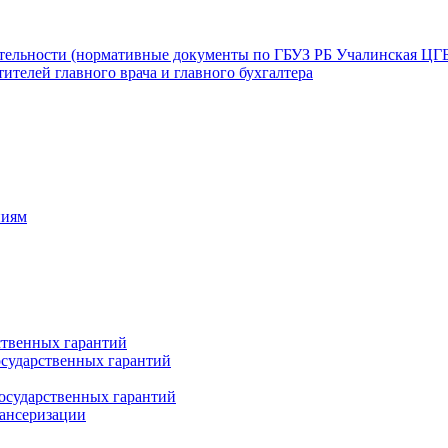
ятельности (нормативные документы по ГБУЗ РБ Учалинская ЦГ
ителей главного врача и главного бухгалтера
ниям
ственных гарантий
сударственных гарантий
осударственных гарантий
пансеризации