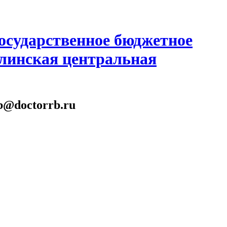
осударственное бюджетное
линская центральная
gb@doctorrb.ru