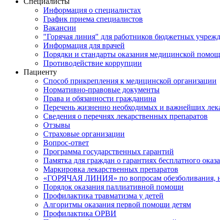
Специалисты
Информация о специалистах
График приема специалистов
Вакансии
"Горячая линия" для работников бюджетных учрежд
Информация для врачей
Порядки и стандарты оказания медицинской помо
Противодействие коррупции
Пациенту
Способ прикрепления к медицинской организации
Нормативно-правовые документы
Права и обязанности гражданина
Перечень жизненно необходимых и важнейших лек
Сведения о перечнях лекарственных препаратов
Отзывы
Страховые организации
Вопрос-ответ
Программа государственных гарантий
Памятка для граждан о гарантиях бесплатного ока
Маркировка лекарственных препаратов
«ГОРЯЧАЯ ЛИНИЯ» по вопросам обезболивания, н
Порядок оказания паллиативной помощи
Профилактика травматизма у детей
Алгоритмы оказания первой помощи детям
Профилактика ОРВИ