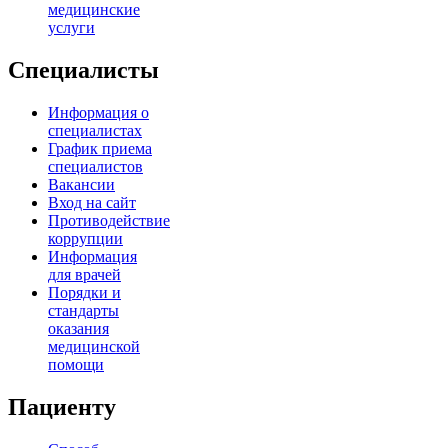
медицинские
услуги
Специалисты
Информация о
специалистах
График приема
специалистов
Вакансии
Вход на сайт
Противодействие
коррупции
Информация
для врачей
Порядки и
стандарты
оказания
медицинской
помощи
Пациенту