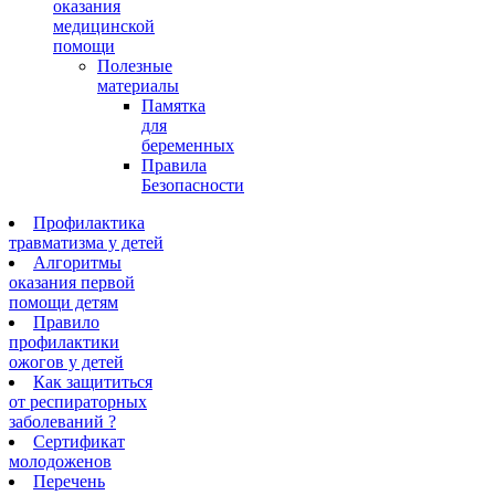
оказания
медицинской
помощи
Полезные
материалы
Памятка
для
беременных
Правила
Безопасности
Профилактика
травматизма у детей
Алгоритмы
оказания первой
помощи детям
Правило
профилактики
ожогов у детей
Как защититься
от респираторных
заболеваний ?
Сертификат
молодоженов
Перечень