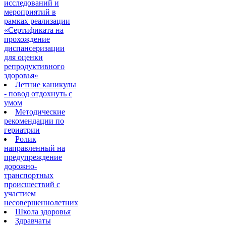
исследований и
мероприятий в
рамках реализации
«Сертификата на
прохождение
диспансеризации
для оценки
репродуктивного
здоровья»
Летние каникулы
- повод отдохнуть с
умом
Методические
рекомендации по
гериатрии
Ролик
направленный на
предупреждение
дорожно-
транспортных
происшествий с
участием
несовершеннолетних
Школа здоровья
Здравчаты