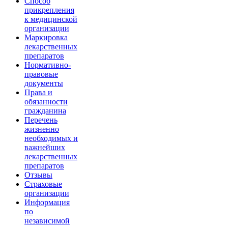
Способ
прикрепления
к медицинской
организации
Маркировка
лекарственных
препаратов
Нормативно-
правовые
документы
Права и
обязанности
гражданина
Перечень
жизненно
необходимых и
важнейших
лекарственных
препаратов
Отзывы
Страховые
организации
Информация
по
независимой