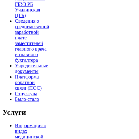
ГБУЗ РБ
Учалинская
ЦГБ)
Сведения о
среднемесячной
заработной
плате
заместителей
главного врача
и главного
бухгалтера
Учредительные
документы
Платформа
обратной
связи (ПОС)
Структура
Было-стало
Услуги
Информация о
видах
медицинской