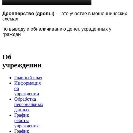
Дропперство (дропы)
— это участие в мошеннических
схемах
по выводу
и обналичиванию денег, украденных у
граждан
Об
учреждении
Главный врач
Информация
об
учреждении
Обработка
персональных
данных
График
работы
учреждения
График