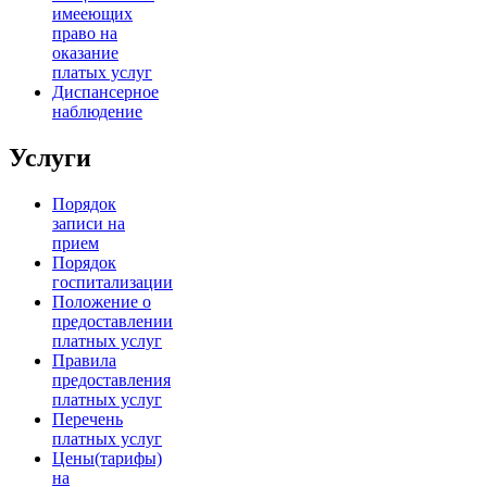
имееющих
право на
оказание
платых услуг
Диспансерное
наблюдение
Услуги
Порядок
записи на
прием
Порядок
госпитализации
Положение о
предоставлении
платных услуг
Правила
предоставления
платных услуг
Перечень
платных услуг
Цены(тарифы)
на