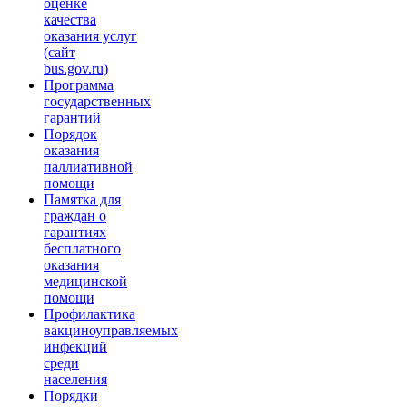
оценке
качества
оказания услуг
(сайт
bus.gov.ru)
Программа
государственных
гарантий
Порядок
оказания
паллиативной
помощи
Памятка для
граждан о
гарантиях
бесплатного
оказания
медицинской
помощи
Профилактика
вакциноуправляемых
инфекций
среди
населения
Порядки