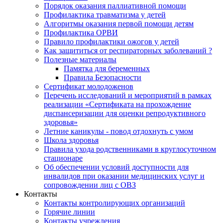
Порядок оказания паллиативной помощи
Профилактика травматизма у детей
Алгоритмы оказания первой помощи детям
Профилактика ОРВИ
Правило профилактики ожогов у детей
Как защититься от респираторных заболеваний ?
Полезные материалы
Памятка для беременных
Правила Безопасности
Сертификат молодоженов
Перечень исследований и мероприятий в рамках
реализации «Сертификата на прохождение
диспансеризации для оценки репродуктивного
здоровья»
Летние каникулы - повод отдохнуть с умом
Школа здоровья
Правила ухода родственниками в круглосуточном
стационаре
Об обеспечении условий доступности для
инвалидов при оказании медицинских услуг и
сопровождении лиц с ОВЗ
Контакты
Контакты контролирующих организаций
Горячие линии
Контакты учреждения