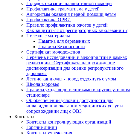
Порядок оказания паллиативной помощи
Профилактика травматизма у детей
Алгоритмы оказания первой помощи детям
Профилактика ОРВИ
Правило профилактики ожогов у детей
Как защититься от респираторных заболеваний ?
Полезные материалы
Памятка для беременных
Правила Безопасности
Сертификат молодоженов
Перечень исследований и мероприятий в рамках
реализации «Сертификата на прохождение
диспансеризации для оценки репродуктивного
здоровья»
Летние каникулы - повод отдохнуть с умом
Школа здоровья
Правила ухода родственниками в круглосуточном
стационаре
Об обеспечении условий доступности для
инвалидов при оказании медицинских услуг и
сопровождении лиц с ОВЗ
Контакты
Контакты контролирующих организаций
Горячие линии
Контакты учреждения