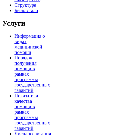
Структура
Было-стало
Услуги
Информация о
видах
медицинской
помощи
Порядок
получения
помощи в
рамках
программы
государственных
гарантий
Показатели
качества
помощи в
рамках
программы
государственных
гарантий
Диспансеризация