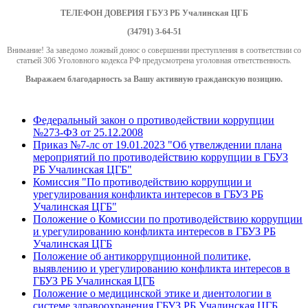
ТЕЛЕФОН ДОВЕРИЯ
ГБУЗ РБ Учалинская ЦГБ
(34791) 3-64-51
Внимание! За заведомо ложный донос о совершении преступления в соответствии со
статьей 306 Уголовного кодекса РФ предусмотрена уголовная ответственность.
Выражаем благодарность за Вашу активную гражданскую позицию.
Федеральный закон о противодействии коррупции
№273-ФЗ от 25.12.2008
Приказ №7-лс от 19.01.2023 "Об утвелждении плана
мероприятий по противодействию коррупции в ГБУЗ
РБ Учалинская ЦГБ"
Комиссия "По противодействию коррупции и
урегулирования конфликта интересов в ГБУЗ РБ
Учалинская ЦГБ"
Положение о Комиссии по противодействию коррупции
и урегулированию конфликта интересов в ГБУЗ РБ
Учалинская ЦГБ
Положение об антикоррупционной политике,
выявлению и урегулированию конфликта интересов в
ГБУЗ РБ Учалинская ЦГБ
Положение о медицинской этике и диентологии в
системе здравоохранения ГБУЗ РБ Учалинская ЦГБ