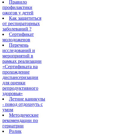
Правило
профилактики
ожогов у детей
Как защититься
от респираторных
заболеваний ?
Сертификат
молодоженов
Перечень
исследований и
мероприятий в
рамках реализации
«Сертификата на
прохождение
диспансеризации
для оценки
репродуктивного
здоровья»
Летние каникулы
- повод отдохнуть с
умом
Методические
рекомендации по
гериатрии
Ролик