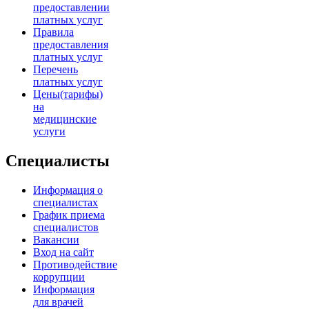
предоставлении
платных услуг
Правила
предоставления
платных услуг
Перечень
платных услуг
Цены(тарифы)
на
медицинские
услуги
Специалисты
Информация о
специалистах
График приема
специалистов
Вакансии
Вход на сайт
Противодействие
коррупции
Информация
для врачей