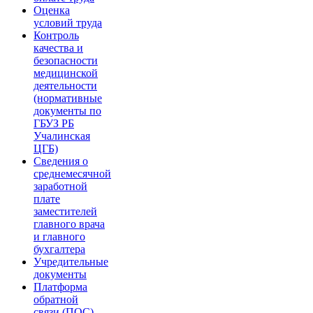
Оценка
условий труда
Контроль
качества и
безопасности
медицинской
деятельности
(нормативные
документы по
ГБУЗ РБ
Учалинская
ЦГБ)
Сведения о
среднемесячной
заработной
плате
заместителей
главного врача
и главного
бухгалтера
Учредительные
документы
Платформа
обратной
связи (ПОС)