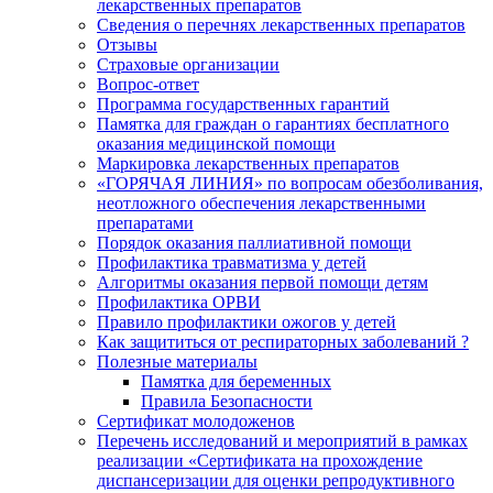
лекарственных препаратов
Сведения о перечнях лекарственных препаратов
Отзывы
Страховые организации
Вопрос-ответ
Программа государственных гарантий
Памятка для граждан о гарантиях бесплатного
оказания медицинской помощи
Маркировка лекарственных препаратов
«ГОРЯЧАЯ ЛИНИЯ» по вопросам обезболивания,
неотложного обеспечения лекарственными
препаратами
Порядок оказания паллиативной помощи
Профилактика травматизма у детей
Алгоритмы оказания первой помощи детям
Профилактика ОРВИ
Правило профилактики ожогов у детей
Как защититься от респираторных заболеваний ?
Полезные материалы
Памятка для беременных
Правила Безопасности
Сертификат молодоженов
Перечень исследований и мероприятий в рамках
реализации «Сертификата на прохождение
диспансеризации для оценки репродуктивного