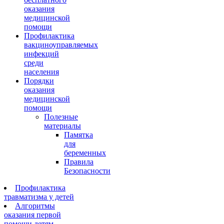
оказания
медицинской
помощи
Профилактика
вакциноуправляемых
инфекций
среди
населения
Порядки
оказания
медицинской
помощи
Полезные
материалы
Памятка
для
беременных
Правила
Безопасности
Профилактика
травматизма у детей
Алгоритмы
оказания первой
помощи детям