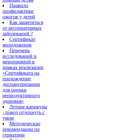
Правило
профилактики
ожогов у детей
Как защититься
от респираторных
заболеваний ?
Сертификат
молодоженов
Перечень
исследований и
мероприятий в
рамках реализации
«Сертификата на
прохождение
диспансеризации
для оценки
репродуктивного
здоровья»
Летние каникулы
- повод отдохнуть с
умом
Методические
рекомендации по
гериатрии