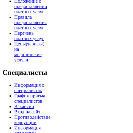
Положение о
предоставлении
платных услуг
Правила
предоставления
платных услуг
Перечень
платных услуг
Цены(тарифы)
на
медицинские
услуги
Специалисты
Информация о
специалистах
График приема
специалистов
Вакансии
Вход на сайт
Противодействие
коррупции
Информация