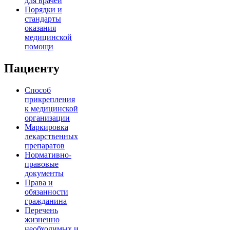
для врачей
Порядки и
стандарты
оказания
медицинской
помощи
Пациенту
Способ
прикрепления
к медицинской
организации
Маркировка
лекарственных
препаратов
Нормативно-
правовые
документы
Права и
обязанности
гражданина
Перечень
жизненно
необходимых и