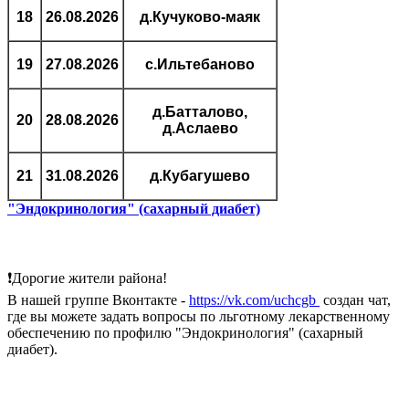
18
26.08.2026
д.Кучуково-маяк
19
27.08.2026
с.Ильтебаново
д.Батталово,
20
28.08.2026
д.Аслаево
21
31.08.2026
д.Кубагушево
"Эндокринология" (сахарный диабет)
❗Дорогие жители района!
В нашей группе Вконтакте -
https://vk.com/uchcgb
создан чат,
где вы можете задать вопросы по льготному лекарственному
обеспечению по профилю "Эндокринология" (сахарный
диабет).