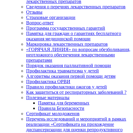
лекарственных препаратов
Сведения о перечнях лекарственных препаратов
Отзывы
Страховые организации
Вопрос-ответ
Программа государственных гарантий
Памятка для граждан о гарантиях бесплатного
оказания медицинской помощи
Маркировка лекарственных препаратов
«ГОРЯЧАЯ ЛИНИЯ» по вопросам обезболивания,
неотложного обеспечения лекарственными
препаратами
Порядок оказания паллиативной помощи
Профилактика травматизма у детей
Алгоритмы оказания первой помощи детям
Профилактика ОРВИ
Правило профилактики ожогов у детей
Как защититься от респираторных заболеваний ?
Полезные материалы
Памятка для беременных
Правила Безопасности
Сертификат молодоженов
Перечень исследований и мероприятий в рамках
реализации «Сертификата на прохождение
диспансеризации для оценки репродуктивного