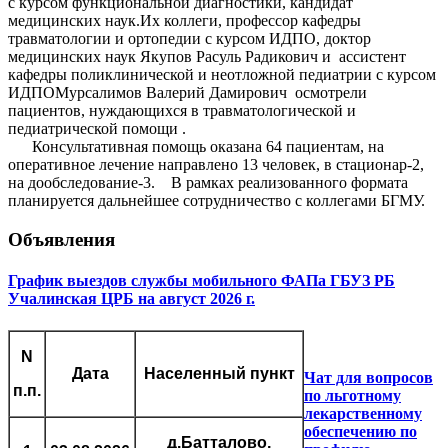
с курсом функциональной диагностики, кандидат
медицинских наук.Их коллеги, профессор кафедры
травматологии и ортопедии с курсом ИДПО, доктор
медицинских наук Якупов Расуль Радикович и ассистент
кафедры поликлинической и неотложной педиатрии с курсом
ИДПОМурсалимов Валерий Дамирович осмотрели
пациентов, нуждающихся в травматологической и
педиатрической помощи .
Консультативная помощь оказана 64 пациентам, на
оперативное лечение направлено 13 человек, в стационар-2,
на дообследование-3. В рамках реализованного формата
планируется дальнейшее сотрудничество с коллегами БГМУ.
Объявления
График выездов службы мобильного ФАПа ГБУЗ РБ
Учалинская ЦРБ на август 2026 г.
N
Дата
Населенный пункт
Чат для вопросов
п.п.
по льготному
лекарственному
обеспечению по
д.Батталово,