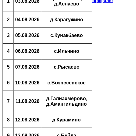
профилю
1
03.08.2026
д.Аслаево
2
04.08.2026
д.Карагужино
3
05.08.2026
с.Кунакбаево
4
06.08.2026
с.Ильчино
5
07.08.2026
с.Рысаево
6
10.08.2026
с.Вознесенское
д.Галиахмерово,
7
11.08.2026
д.Амангильдино
8
12.08.2026
д.Курамино
9
13.08.2026
с.Буйда