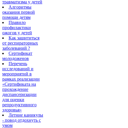
травматизма у детей
Алгоритмы
оказания первой
помощи детям
Правило
профилактики
ожогов у детей
Как защититься
от респираторных
заболеваний ?
Сертификат
молодоженов
Перечень
исследований и
мероприятий в
рамках реализации
«Сертификата на
прохождение
диспансеризации
для оценки
репродуктивного
здоровья»
Летние каникулы
- повод отдохнуть с
умом