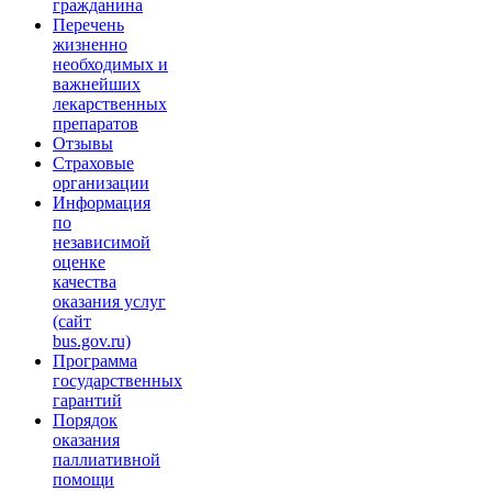
гражданина
Перечень
жизненно
необходимых и
важнейших
лекарственных
препаратов
Отзывы
Страховые
организации
Информация
по
независимой
оценке
качества
оказания услуг
(сайт
bus.gov.ru)
Программа
государственных
гарантий
Порядок
оказания
паллиативной
помощи