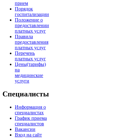
прием
Порядок
госпитализации
Положение о
предоставлении
платных услуг
Правила
предоставления
платных услуг
Перечень
платных услуг
Цены(тарифы)
на
медицинские
услуги
Специалисты
Информация о
специалистах
График приема
специалистов
Вакансии
Вход на сайт