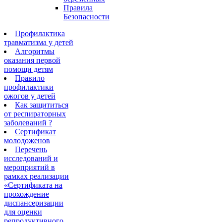
Правила
Безопасности
Профилактика
травматизма у детей
Алгоритмы
оказания первой
помощи детям
Правило
профилактики
ожогов у детей
Как защититься
от респираторных
заболеваний ?
Сертификат
молодоженов
Перечень
исследований и
мероприятий в
рамках реализации
«Сертификата на
прохождение
диспансеризации
для оценки
репродуктивного