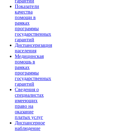
гарантий
Показатели
качества
помощи в
рамках
программы
государственных
гарантий
Диспансеризация
населения
Медицинская
помощь в
рамках
программы
государственных
гарантий
Сведения о
специалистах
имееющих
право на
оказание
платых услуг
Диспансерное
наблюдение