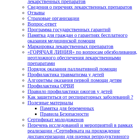
лекарственных препаратов
Сведения о перечнях лекарственных препаратов
Отзывы
Страховые организации
Вопрос-ответ
Программа государственных гарантий
Памятка для граждан о гарантиях бесплатного
оказания медицинской помощи
Маркировка лекарственных препаратов
«ГОРЯЧАЯ ЛИНИЯ» по вопросам обезболивания,
неотложного обеспечения лекарственными
препаратами
Порядок оказания паллиативной помощи
Профилактика травматизма у детей
Алгоритмы оказания первой помощи детям
Профилактика ОРВИ
Правило профилактики ожогов у детей
Как защититься от респираторных заболеваний ?
Полезные материалы
Памятка для беременных
Правила Безопасности
Сертификат молодоженов
Перечень исследований и мероприятий в рамках
реализации «Сертификата на прохождение
диспансеризации для оценки репродуктивного