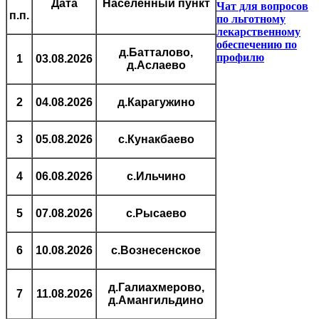
Дата
Населенный пункт
Чат для вопросов
п.п.
по льготному
лекарственному
обеспечению по
д.Батталово,
профилю
1
03.08.2026
д.Аслаево
2
04.08.2026
д.Карагужино
3
05.08.2026
с.Кунакбаево
4
06.08.2026
с.Ильчино
5
07.08.2026
с.Рысаево
6
10.08.2026
с.Вознесенское
д.Галиахмерово,
7
11.08.2026
д.Амангильдино