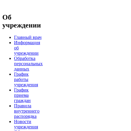
Об
учреждении
Главный врач
Информация
об
учреждении
Обработка
персональных
данных
График
работы
учреждения
График
приема
граждан
Правила
внутреннего
распорядка
Новости
учреждения