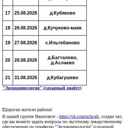
17
25.08.2026
д.Кубяково
18
26.08.2026
д.Кучуково-маяк
19
27.08.2026
с.Ильтебаново
д.Батталово,
20
28.08.2026
д.Аслаево
21
31.08.2026
д.Кубагушево
"Эндокринология" (сахарный диабет)
❗Дорогие жители района!
В нашей группе Вконтакте -
https://vk.com/uchcgb
создан чат,
где вы можете задать вопросы по льготному лекарственному
обеспечению по профилю "Эндокринология" (сахарный