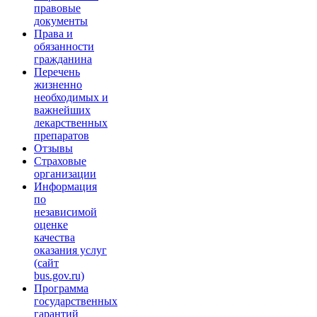
правовые
документы
Права и
обязанности
гражданина
Перечень
жизненно
необходимых и
важнейших
лекарственных
препаратов
Отзывы
Страховые
организации
Информация
по
независимой
оценке
качества
оказания услуг
(сайт
bus.gov.ru)
Программа
государственных
гарантий