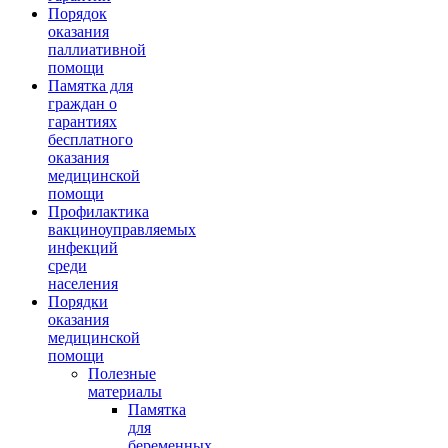
Порядок
оказания
паллиативной
помощи
Памятка для
граждан о
гарантиях
бесплатного
оказания
медицинской
помощи
Профилактика
вакциноуправляемых
инфекций
среди
населения
Порядки
оказания
медицинской
помощи
Полезные
материалы
Памятка
для
беременных