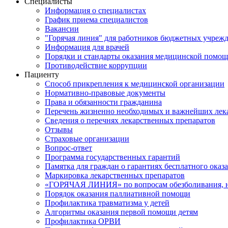
Специалисты
Информация о специалистах
График приема специалистов
Вакансии
"Горячая линия" для работников бюджетных учрежд
Информация для врачей
Порядки и стандарты оказания медицинской помо
Противодействие коррупции
Пациенту
Способ прикрепления к медицинской организации
Нормативно-правовые документы
Права и обязанности гражданина
Перечень жизненно необходимых и важнейших лек
Сведения о перечнях лекарственных препаратов
Отзывы
Страховые организации
Вопрос-ответ
Программа государственных гарантий
Памятка для граждан о гарантиях бесплатного ока
Маркировка лекарственных препаратов
«ГОРЯЧАЯ ЛИНИЯ» по вопросам обезболивания, н
Порядок оказания паллиативной помощи
Профилактика травматизма у детей
Алгоритмы оказания первой помощи детям
Профилактика ОРВИ