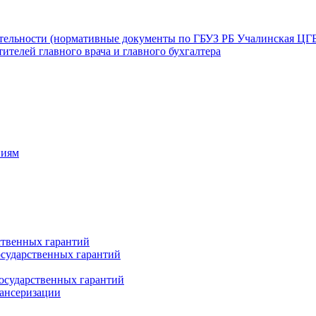
ятельности (нормативные документы по ГБУЗ РБ Учалинская ЦГ
ителей главного врача и главного бухгалтера
ниям
ственных гарантий
сударственных гарантий
осударственных гарантий
пансеризации