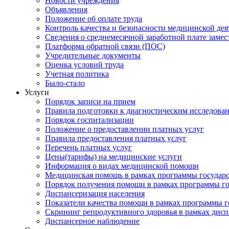
Новости учреждения
Объявления
Положение об оплате труда
Контроль качества и безопасности медицинской де
Сведения о среднемесячной заработной плате замест
Платформа обратной связи (ПОС)
Учредительные документы
Оценка условий труда
Учетная политика
Было-стало
Услуги
Порядок записи на прием
Правила подготовки к диагностическим исследова
Порядок госпитализации
Положение о предоставлении платных услуг
Правила предоставления платных услуг
Перечень платных услуг
Цены(тарифы) на медицинские услуги
Информация о видах медицинской помощи
Медицинская помощь в рамках программы государ
Порядок получения помощи в рамках программы го
Диспансеризация населения
Показатели качества помощи в рамках программы г
Скрининг репродуктивного здоровья в рамках дис
Диспансерное наблюдение