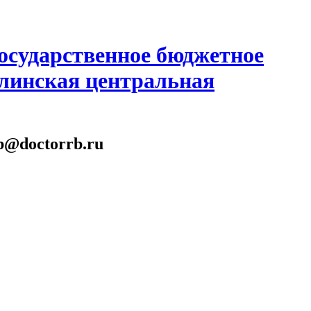
осударственное бюджетное
линская центральная
gb@doctorrb.ru