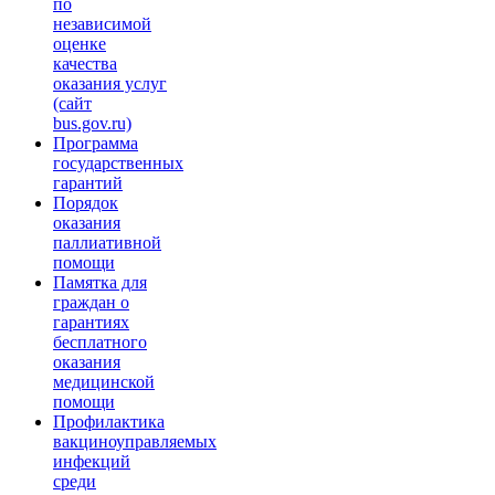
по
независимой
оценке
качества
оказания услуг
(сайт
bus.gov.ru)
Программа
государственных
гарантий
Порядок
оказания
паллиативной
помощи
Памятка для
граждан о
гарантиях
бесплатного
оказания
медицинской
помощи
Профилактика
вакциноуправляемых
инфекций
среди