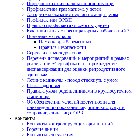
Порядок оказания паллиативной помощи
Профилактика травматизма у детей
Алгоритмы оказания первой помощи детям
Профилактика ОРВИ
Правило профилактики ожогов у детей
Как защититься от респираторных заболеваний ?
Полезные материалы
Памятка для беременных
Правила Безопасности
Сертификат молодоженов
Перечень исследований и мероприятий в рамках
реализации «Сертификата на прохождение
диспансеризации для оценки репродуктивного
здоровья»
Летние каникулы - повод отдохнуть с умом
Школа здоровья
Правила ухода родственниками в круглосуточном
стационаре
Об обеспечении условий доступности для
инвалидов при оказании медицинских услуг и
сопровождении лиц с ОВЗ
Контакты
Контакты контролирующих организаций
Горячие линии
Контакты учреждения