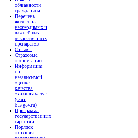
обязанности
гражданина
Перечень
жизненно
необходимых и
важнейших
лекарственных
препаратов
Отзывы
Страховые
организации
Информация
по
независимой
оценке
качества
оказания услуг
(сайт
bus.gov.ru)
Программа
государственных
гарантий
Порядок
оказания