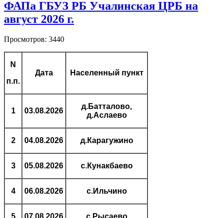
ФАПа ГБУЗ РБ Учалинская ЦРБ на
август 2026 г.
Просмотров: 3440
N
Дата
Населенный пункт
п.п.
д.Батталово,
1
03.08.2026
д.Аслаево
2
04.08.2026
д.Карагужино
3
05.08.2026
с.Кунакбаево
4
06.08.2026
с.Ильчино
5
07.08.2026
с.Рысаево