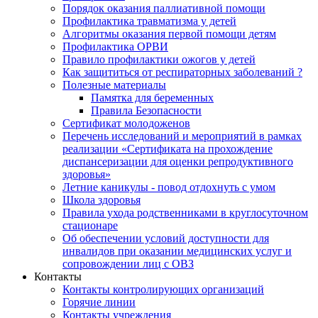
Порядок оказания паллиативной помощи
Профилактика травматизма у детей
Алгоритмы оказания первой помощи детям
Профилактика ОРВИ
Правило профилактики ожогов у детей
Как защититься от респираторных заболеваний ?
Полезные материалы
Памятка для беременных
Правила Безопасности
Сертификат молодоженов
Перечень исследований и мероприятий в рамках
реализации «Сертификата на прохождение
диспансеризации для оценки репродуктивного
здоровья»
Летние каникулы - повод отдохнуть с умом
Школа здоровья
Правила ухода родственниками в круглосуточном
стационаре
Об обеспечении условий доступности для
инвалидов при оказании медицинских услуг и
сопровождении лиц с ОВЗ
Контакты
Контакты контролирующих организаций
Горячие линии
Контакты учреждения