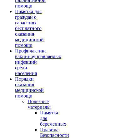
паллиативной
помощи
Памятка для
граждан о
гарантиях
бесплатного
оказания
медицинской
помощи
Профилактика
вакциноуправляемых
инфекций
среди
населения
Порядки
оказания
медицинской
помощи
Полезные
материалы
Памятка
для
беременных
Правила
Безопасности