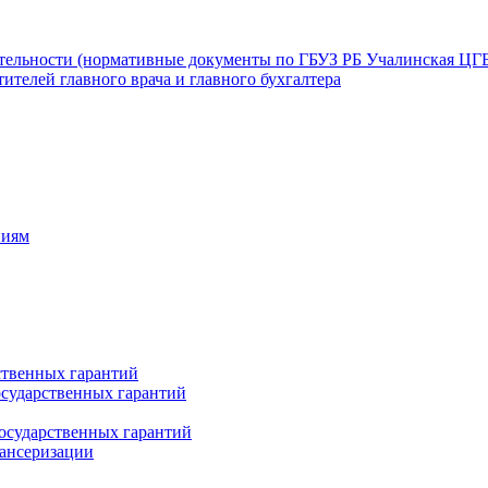
ятельности (нормативные документы по ГБУЗ РБ Учалинская ЦГ
ителей главного врача и главного бухгалтера
ниям
ственных гарантий
сударственных гарантий
осударственных гарантий
пансеризации