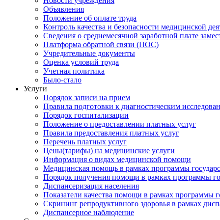
Новости учреждения
Объявления
Положение об оплате труда
Контроль качества и безопасности медицинской де
Сведения о среднемесячной заработной плате замест
Платформа обратной связи (ПОС)
Учредительные документы
Оценка условий труда
Учетная политика
Было-стало
Услуги
Порядок записи на прием
Правила подготовки к диагностическим исследова
Порядок госпитализации
Положение о предоставлении платных услуг
Правила предоставления платных услуг
Перечень платных услуг
Цены(тарифы) на медицинские услуги
Информация о видах медицинской помощи
Медицинская помощь в рамках программы государ
Порядок получения помощи в рамках программы го
Диспансеризация населения
Показатели качества помощи в рамках программы г
Скрининг репродуктивного здоровья в рамках дис
Диспансерное наблюдение