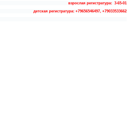
взрослая регистратура: 3-65-01
детская регистратура: +79656546497, +79033533662