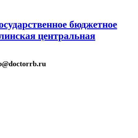
осударственное бюджетное
линская центральная
gb@doctorrb.ru