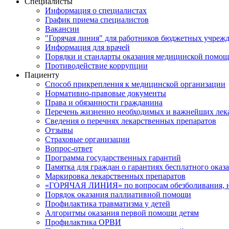
Специалисты
Информация о специалистах
График приема специалистов
Вакансии
"Горячая линия" для работников бюджетных учрежд
Информация для врачей
Порядки и стандарты оказания медицинской помо
Противодействие коррупции
Пациенту
Способ прикрепления к медицинской организации
Нормативно-правовые документы
Права и обязанности гражданина
Перечень жизненно необходимых и важнейших лек
Сведения о перечнях лекарственных препаратов
Отзывы
Страховые организации
Вопрос-ответ
Программа государственных гарантий
Памятка для граждан о гарантиях бесплатного ока
Маркировка лекарственных препаратов
«ГОРЯЧАЯ ЛИНИЯ» по вопросам обезболивания, н
Порядок оказания паллиативной помощи
Профилактика травматизма у детей
Алгоритмы оказания первой помощи детям
Профилактика ОРВИ