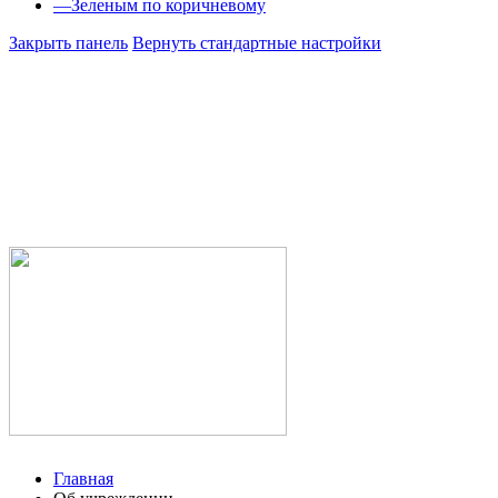
—
Зеленым по коричневому
Закрыть панель
Вернуть стандартные настройки
Министе
Республ
Государс
здравоох
Учалинск
городска
Главная