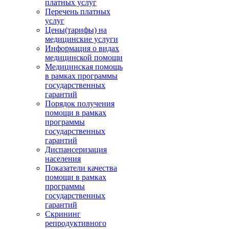
платных услуг
Перечень платных
услуг
Цены(тарифы) на
медицинские услуги
Информация о видах
медицинской помощи
Медицинская помощь
в рамках программы
государственных
гарантий
Порядок получения
помощи в рамках
программы
государственных
гарантий
Диспансеризация
населения
Показатели качества
помощи в рамках
программы
государственных
гарантий
Скрининг
репродуктивного