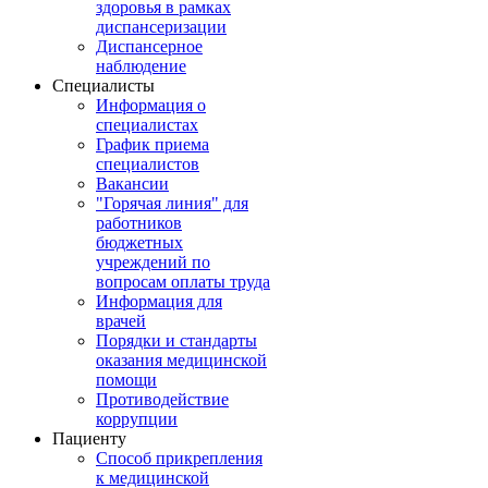
здоровья в рамках
диспансеризации
Диспансерное
наблюдение
Специалисты
Информация о
специалистах
График приема
специалистов
Вакансии
"Горячая линия" для
работников
бюджетных
учреждений по
вопросам оплаты труда
Информация для
врачей
Порядки и стандарты
оказания медицинской
помощи
Противодействие
коррупции
Пациенту
Способ прикрепления
к медицинской