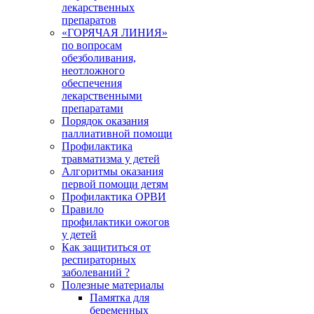
лекарственных
препаратов
«ГОРЯЧАЯ ЛИНИЯ»
по вопросам
обезболивания,
неотложного
обеспечения
лекарственными
препаратами
Порядок оказания
паллиативной помощи
Профилактика
травматизма у детей
Алгоритмы оказания
первой помощи детям
Профилактика ОРВИ
Правило
профилактики ожогов
у детей
Как защититься от
респираторных
заболеваний ?
Полезные материалы
Памятка для
беременных