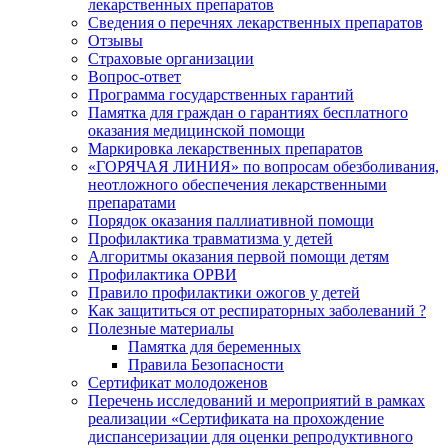
лекарственных препаратов
Сведения о перечнях лекарственных препаратов
Отзывы
Страховые организации
Вопрос-ответ
Программа государственных гарантий
Памятка для граждан о гарантиях бесплатного
оказания медицинской помощи
Маркировка лекарственных препаратов
«ГОРЯЧАЯ ЛИНИЯ» по вопросам обезболивания,
неотложного обеспечения лекарственными
препаратами
Порядок оказания паллиативной помощи
Профилактика травматизма у детей
Алгоритмы оказания первой помощи детям
Профилактика ОРВИ
Правило профилактики ожогов у детей
Как защититься от респираторных заболеваний ?
Полезные материалы
Памятка для беременных
Правила Безопасности
Сертификат молодоженов
Перечень исследований и мероприятий в рамках
реализации «Сертификата на прохождение
диспансеризации для оценки репродуктивного