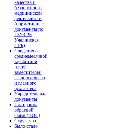
качества и
безопасности
медицинской
деятельности
(нормативные
документы по
ГБУЗ РБ
Учалинская
ЦГБ)
Сведения о
среднемесячной
заработной
плате
заместителей
главного врача
и главного
бухгалтера
Учредительные
документы
Платформа
обратной
связи (ПОС)
Структура
Было-стало