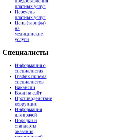
предоставления
платных услуг
Перечень
платных услуг
Цены(тарифы)
на
медицинские
услуги
Специалисты
Информация о
специалистах
График приема
специалистов
Вакансии
Вход на сайт
Противодействие
коррупции
Информация
для врачей
Порядки и
стандарты
оказания
медицинской