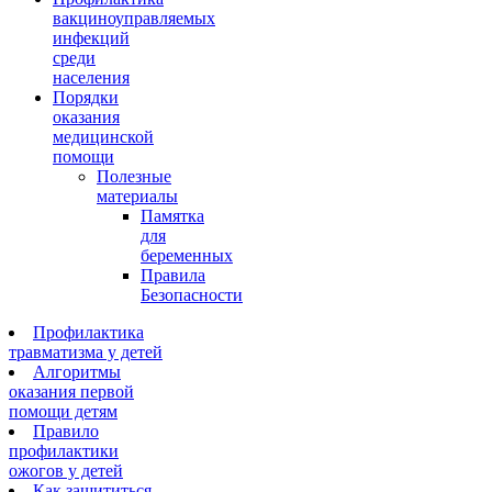
вакциноуправляемых
инфекций
среди
населения
Порядки
оказания
медицинской
помощи
Полезные
материалы
Памятка
для
беременных
Правила
Безопасности
Профилактика
травматизма у детей
Алгоритмы
оказания первой
помощи детям
Правило
профилактики
ожогов у детей
Как защититься