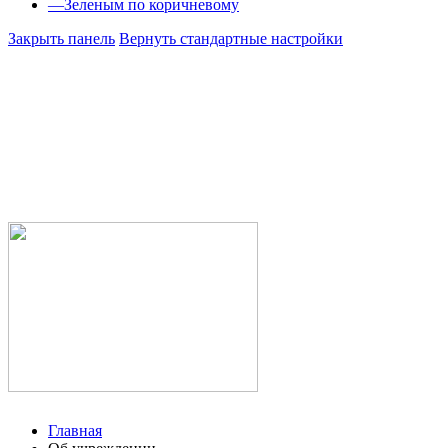
—
Зеленым по коричневому
Закрыть панель
Вернуть стандартные настройки
Министе
Республ
Государс
здравоох
Учалинск
городска
Главная