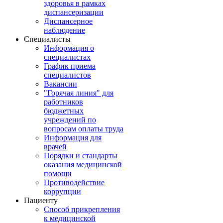
здоровья в рамках
диспансеризации
Диспансерное
наблюдение
Специалисты
Информация о
специалистах
График приема
специалистов
Вакансии
"Горячая линия" для
работников
бюджетных
учреждений по
вопросам оплаты труда
Информация для
врачей
Порядки и стандарты
оказания медицинской
помощи
Противодействие
коррупции
Пациенту
Способ прикрепления
к медицинской