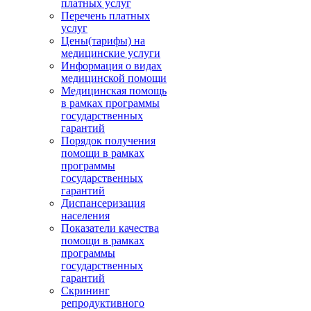
платных услуг
Перечень платных
услуг
Цены(тарифы) на
медицинские услуги
Информация о видах
медицинской помощи
Медицинская помощь
в рамках программы
государственных
гарантий
Порядок получения
помощи в рамках
программы
государственных
гарантий
Диспансеризация
населения
Показатели качества
помощи в рамках
программы
государственных
гарантий
Скрининг
репродуктивного