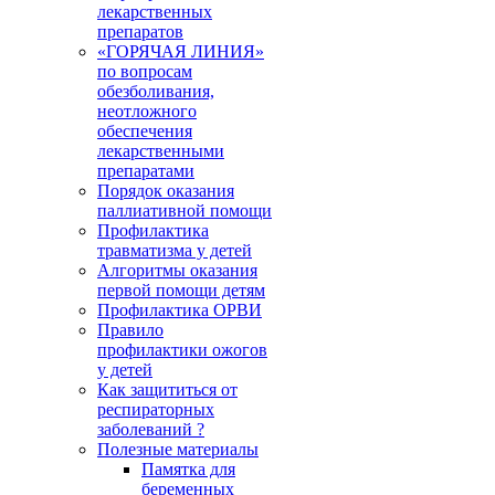
лекарственных
препаратов
«ГОРЯЧАЯ ЛИНИЯ»
по вопросам
обезболивания,
неотложного
обеспечения
лекарственными
препаратами
Порядок оказания
паллиативной помощи
Профилактика
травматизма у детей
Алгоритмы оказания
первой помощи детям
Профилактика ОРВИ
Правило
профилактики ожогов
у детей
Как защититься от
респираторных
заболеваний ?
Полезные материалы
Памятка для
беременных