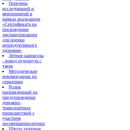
Перечень
исследований и
мероприятий в
рамках реализации
«Сертификата на
прохождение
диспансеризации
для оценки
репродуктивного
здоровья»
Летние каникулы
- повод отдохнуть с
умом
Методические
рекомендации по
гериатрии
Ролик
направленный на
предупреждение
дорожно-
транспортных
происшествий с
участием
несовершеннолетних
Школа здоровья