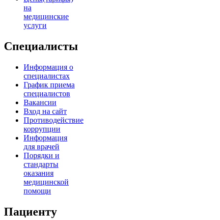
на
медицинские
услуги
Специалисты
Информация о
специалистах
График приема
специалистов
Вакансии
Вход на сайт
Противодействие
коррупции
Информация
для врачей
Порядки и
стандарты
оказания
медицинской
помощи
Пациенту