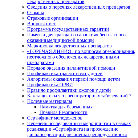
лекарственных препаратов
Сведения о перечнях лекарственных препаратов
Отзывы
Страховые организации
Вопрос-ответ
Программа государственных гарантий
Памятка для граждан о гарантиях бесплатного
оказания медицинской помощи
Маркировка лекарственных препаратов
«ГОРЯЧАЯ ЛИНИЯ» по вопросам обезболивания,
неотложного обеспечения лекарственными
препаратами
Порядок оказания паллиативной помощи
Профилактика травматизма у детей
Алгоритмы оказания первой помощи детям
Профилактика ОРВИ
Правило профилактики ожогов у детей
Как защититься от респираторных заболеваний ?
Полезные материалы
Памятка для беременных
Правила Безопасности
Сертификат молодоженов
Перечень исследований и мероприятий в рамках
реализации «Сертификата на прохождение
диспансеризации для оценки репродуктивного