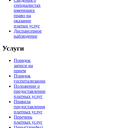
Сведения о
специалистах
имееющих
право на
оказание
платых услуг
Диспансерное
наблюдение
Услуги
Порядок
записи на
прием
Порядок
госпитализации
Положение о
предоставлении
платных услуг
Правила
предоставления
платных услуг
Перечень
платных услуг
Цены(тарифы)