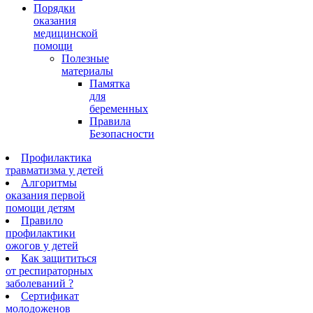
Порядки
оказания
медицинской
помощи
Полезные
материалы
Памятка
для
беременных
Правила
Безопасности
Профилактика
травматизма у детей
Алгоритмы
оказания первой
помощи детям
Правило
профилактики
ожогов у детей
Как защититься
от респираторных
заболеваний ?
Сертификат
молодоженов