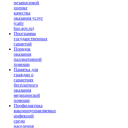
независимой
оценке
качества
оказания услуг
(сайт
bus.gov.ru)
Программа
государственных
гарантий
Порядок
оказания
паллиативной
помощи
Памятка для
граждан о
гарантиях
бесплатного
оказания
медицинской
помощи
Профилактика
вакциноуправляемых
инфекций
среди
населения