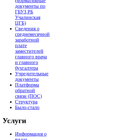
(нормативные
документы по
ГБУЗ РБ
Учалинская
ЦГБ)
Сведения о
среднемесячной
заработной
плате
заместителей
главного врача
и главного
бухгалтера
Учредительные
документы
Платформа
обратной
связи (ПОС)
Структура
Было-стало
Услуги
Информация о
видах