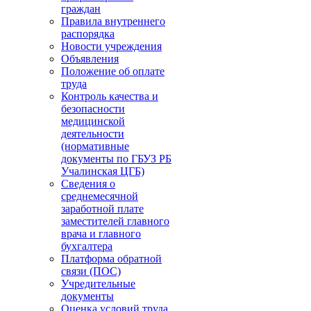
граждан
Правила внутреннего
распорядка
Новости учреждения
Объявления
Положение об оплате
труда
Контроль качества и
безопасности
медицинской
деятельности
(нормативные
документы по ГБУЗ РБ
Учалинская ЦГБ)
Сведения о
среднемесячной
заработной плате
заместителей главного
врача и главного
бухгалтера
Платформа обратной
связи (ПОС)
Учредительные
документы
Оценка условий труда