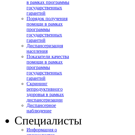
в рамках программы
государственных
гарантий
Порядок получения
помощи в рамках
программы
государственных
гарантий
Диспансеризация
населения
Показатели качества
помощи в рамках
программы
государственных
гарантий
Скрининг
репродуктивного
здоровья в рамках
диспансеризации
Диспансерное
наблюдение
Специалисты
Информация о