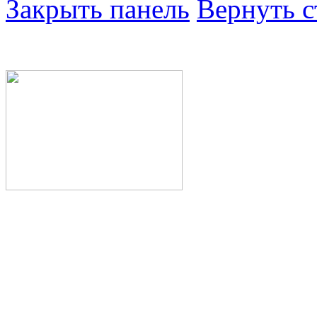
Закрыть панель
Вернуть с
Министерство здра
Республики Башкор
Государственное а
здравоохранения Р