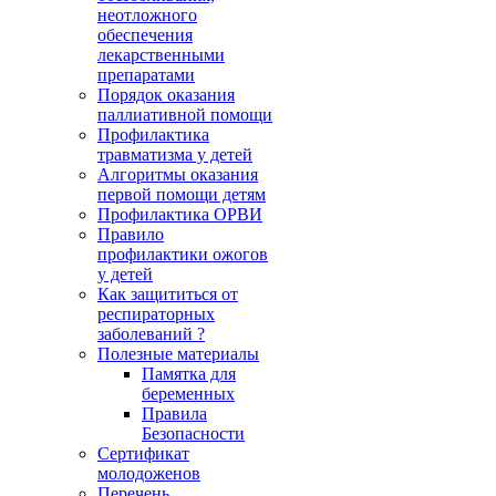
неотложного
обеспечения
лекарственными
препаратами
Порядок оказания
паллиативной помощи
Профилактика
травматизма у детей
Алгоритмы оказания
первой помощи детям
Профилактика ОРВИ
Правило
профилактики ожогов
у детей
Как защититься от
респираторных
заболеваний ?
Полезные материалы
Памятка для
беременных
Правила
Безопасности
Сертификат
молодоженов
Перечень