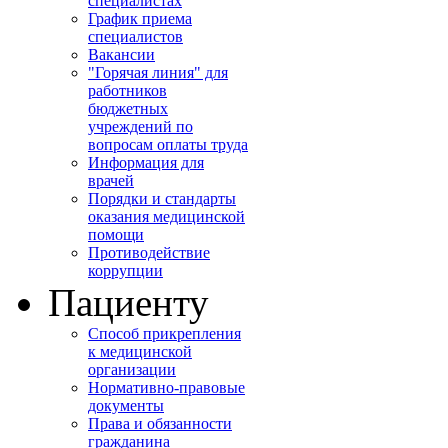
специалистах
График приема
специалистов
Вакансии
"Горячая линия" для
работников
бюджетных
учреждений по
вопросам оплаты труда
Информация для
врачей
Порядки и стандарты
оказания медицинской
помощи
Противодействие
коррупции
Пациенту
Способ прикрепления
к медицинской
организации
Нормативно-правовые
документы
Права и обязанности
гражданина