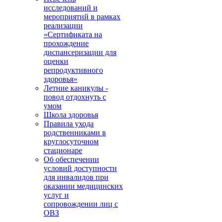
исследований и
мероприятий в рамках
реализации
«Сертификата на
прохождение
диспансеризации для
оценки
репродуктивного
здоровья»
Летние каникулы -
повод отдохнуть с
умом
Школа здоровья
Правила ухода
родственниками в
круглосуточном
стационаре
Об обеспечении
условий доступности
для инвалидов при
оказании медицинских
услуг и
сопровождении лиц с
ОВЗ