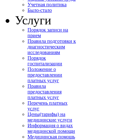
Учетная политика
Было-стало
Услуги
Порядок записи на
прием
Правила подготовки к
диагностическим
исследованиям
Порядок
госпитализации
Положение о
предоставлении
платных услуг
Правила
предоставления
платных услуг
Перечень платных
услуг
Цены(тарифы) на
медицинские услуги
Информация о видах
медицинской помощи
Медицинская помощь