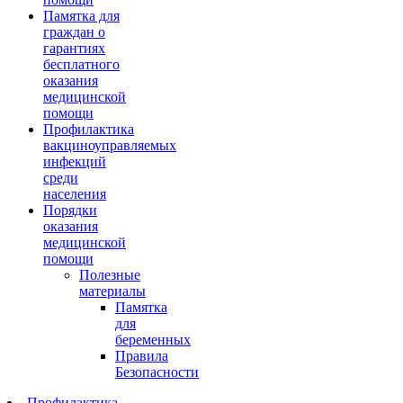
Памятка для
граждан о
гарантиях
бесплатного
оказания
медицинской
помощи
Профилактика
вакциноуправляемых
инфекций
среди
населения
Порядки
оказания
медицинской
помощи
Полезные
материалы
Памятка
для
беременных
Правила
Безопасности
Профилактика