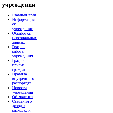
учреждении
Главный врач
Информация
об
учреждении
Обработка
персональных
данных
График
работы
учреждения
График
приема
граждан
Правила
внутреннего
распорядка
Новости
учреждения
Объявления
Сведения о
доходах,
расходах и