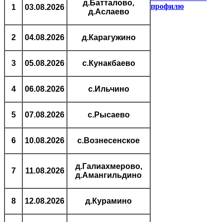
д.Батталово,
профилю
1
03.08.2026
д.Аслаево
2
04.08.2026
д.Карагужино
3
05.08.2026
с.Кунакбаево
4
06.08.2026
с.Ильчино
5
07.08.2026
с.Рысаево
6
10.08.2026
с.Вознесенское
д.Галиахмерово,
7
11.08.2026
д.Амангильдино
8
12.08.2026
д.Курамино