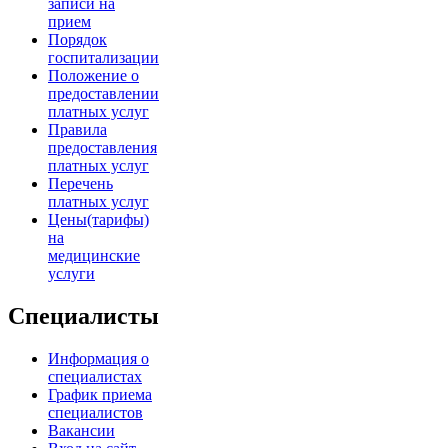
записи на
прием
Порядок
госпитализации
Положение о
предоставлении
платных услуг
Правила
предоставления
платных услуг
Перечень
платных услуг
Цены(тарифы)
на
медицинские
услуги
Специалисты
Информация о
специалистах
График приема
специалистов
Вакансии