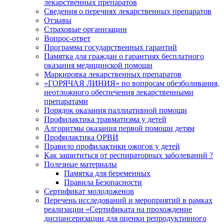
лекарственных препаратов
Сведения о перечнях лекарственных препаратов
Отзывы
Страховые организации
Вопрос-ответ
Программа государственных гарантий
Памятка для граждан о гарантиях бесплатного
оказания медицинской помощи
Маркировка лекарственных препаратов
«ГОРЯЧАЯ ЛИНИЯ» по вопросам обезболивания,
неотложного обеспечения лекарственными
препаратами
Порядок оказания паллиативной помощи
Профилактика травматизма у детей
Алгоритмы оказания первой помощи детям
Профилактика ОРВИ
Правило профилактики ожогов у детей
Как защититься от респираторных заболеваний ?
Полезные материалы
Памятка для беременных
Правила Безопасности
Сертификат молодоженов
Перечень исследований и мероприятий в рамках
реализации «Сертификата на прохождение
диспансеризации для оценки репродуктивного