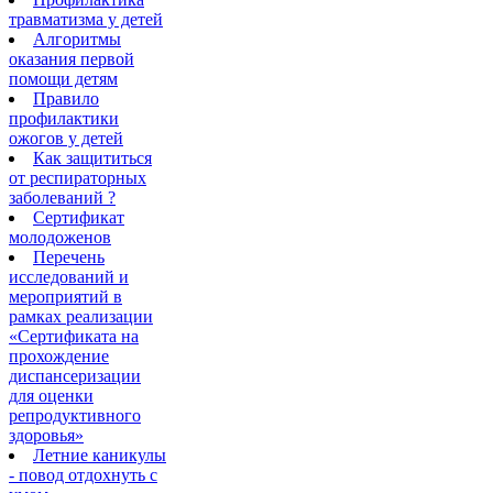
травматизма у детей
Алгоритмы
оказания первой
помощи детям
Правило
профилактики
ожогов у детей
Как защититься
от респираторных
заболеваний ?
Сертификат
молодоженов
Перечень
исследований и
мероприятий в
рамках реализации
«Сертификата на
прохождение
диспансеризации
для оценки
репродуктивного
здоровья»
Летние каникулы
- повод отдохнуть с