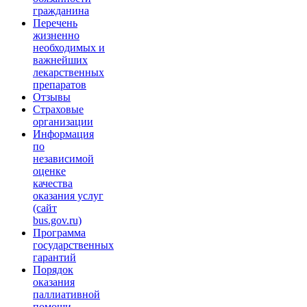
гражданина
Перечень
жизненно
необходимых и
важнейших
лекарственных
препаратов
Отзывы
Страховые
организации
Информация
по
независимой
оценке
качества
оказания услуг
(сайт
bus.gov.ru)
Программа
государственных
гарантий
Порядок
оказания
паллиативной
помощи