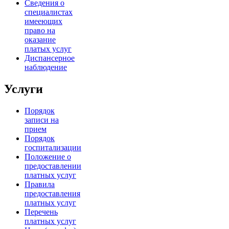
Сведения о
специалистах
имееющих
право на
оказание
платых услуг
Диспансерное
наблюдение
Услуги
Порядок
записи на
прием
Порядок
госпитализации
Положение о
предоставлении
платных услуг
Правила
предоставления
платных услуг
Перечень
платных услуг