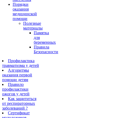
Порядки
оказания
медицинской
помощи
Полезные
материалы
Памятка
для
беременных
Правила
Безопасности
Профилактика
травматизма у детей
Алгоритмы
оказания первой
помощи детям
Правило
профилактики
ожогов у детей
Как защититься
от респираторных
заболеваний ?
Сертификат
молодоженов