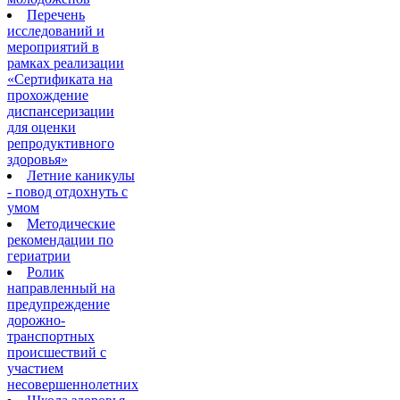
Перечень
исследований и
мероприятий в
рамках реализации
«Сертификата на
прохождение
диспансеризации
для оценки
репродуктивного
здоровья»
Летние каникулы
- повод отдохнуть с
умом
Методические
рекомендации по
гериатрии
Ролик
направленный на
предупреждение
дорожно-
транспортных
происшествий с
участием
несовершеннолетних