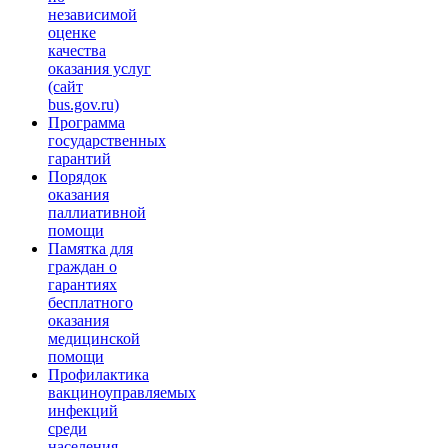
независимой
оценке
качества
оказания услуг
(сайт
bus.gov.ru)
Программа
государственных
гарантий
Порядок
оказания
паллиативной
помощи
Памятка для
граждан о
гарантиях
бесплатного
оказания
медицинской
помощи
Профилактика
вакциноуправляемых
инфекций
среди
населения