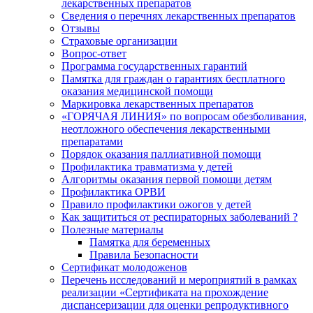
лекарственных препаратов
Сведения о перечнях лекарственных препаратов
Отзывы
Страховые организации
Вопрос-ответ
Программа государственных гарантий
Памятка для граждан о гарантиях бесплатного
оказания медицинской помощи
Маркировка лекарственных препаратов
«ГОРЯЧАЯ ЛИНИЯ» по вопросам обезболивания,
неотложного обеспечения лекарственными
препаратами
Порядок оказания паллиативной помощи
Профилактика травматизма у детей
Алгоритмы оказания первой помощи детям
Профилактика ОРВИ
Правило профилактики ожогов у детей
Как защититься от респираторных заболеваний ?
Полезные материалы
Памятка для беременных
Правила Безопасности
Сертификат молодоженов
Перечень исследований и мероприятий в рамках
реализации «Сертификата на прохождение
диспансеризации для оценки репродуктивного