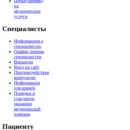
Цены(тарифы)
на
медицинские
услуги
Специалисты
Информация о
специалистах
График приема
специалистов
Вакансии
Вход на сайт
Противодействие
коррупции
Информация
для врачей
Порядки и
стандарты
оказания
медицинской
помощи
Пациенту